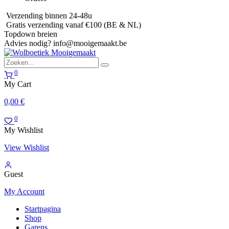
Verzending binnen 24-48u
Gratis verzending vanaf €100 (BE & NL)
Topdown breien
Advies nodig?
info@mooigemaakt.be
0
My Cart
0,00
€
0
My Wishlist
View Wishlist
Guest
My Account
Startpagina
Shop
Garens