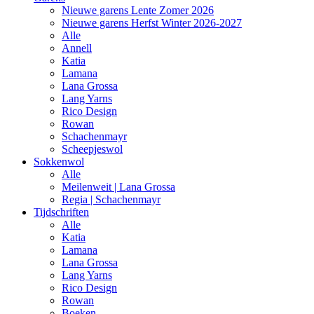
Nieuwe garens Lente Zomer 2026
Nieuwe garens Herfst Winter 2026-2027
Alle
Annell
Katia
Lamana
Lana Grossa
Lang Yarns
Rico Design
Rowan
Schachenmayr
Scheepjeswol
Sokkenwol
Alle
Meilenweit | Lana Grossa
Regia | Schachenmayr
Tijdschriften
Alle
Katia
Lamana
Lana Grossa
Lang Yarns
Rico Design
Rowan
Boeken