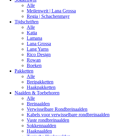
Alle
Meilenweit | Lana Grossa
Regia | Schachenmayr
Tijdschriften
Alle
Katia
Lamana
Lana Grossa
Lang Yarns
Rico Design
Rowan
Boeken
Pakketten
Alle
Breipakketten
Haakpakketten
Naalden & Toebehoren
Alle
Breinaalden
Verwisselbare Rondbreinaalden
Kabels voor verwisselbare rondbreinaalden
Vaste rondbreinaalden
Sokkennaalden
Haaknaalden