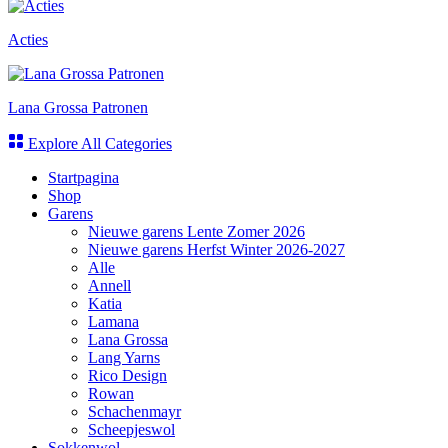
Acties
Lana Grossa Patronen
Explore All Categories
Startpagina
Shop
Garens
Nieuwe garens Lente Zomer 2026
Nieuwe garens Herfst Winter 2026-2027
Alle
Annell
Katia
Lamana
Lana Grossa
Lang Yarns
Rico Design
Rowan
Schachenmayr
Scheepjeswol
Sokkenwol