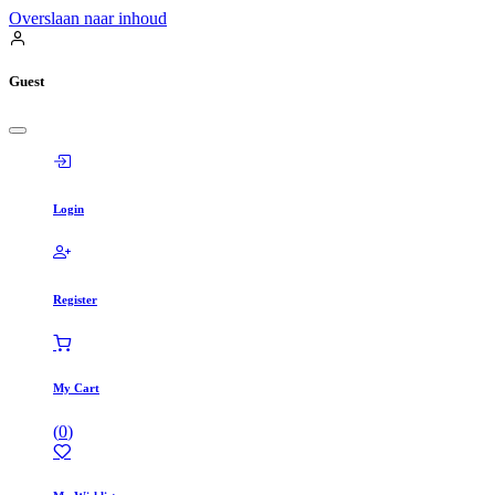
Overslaan naar inhoud
Guest
Login
Register
My Cart
(
0
)