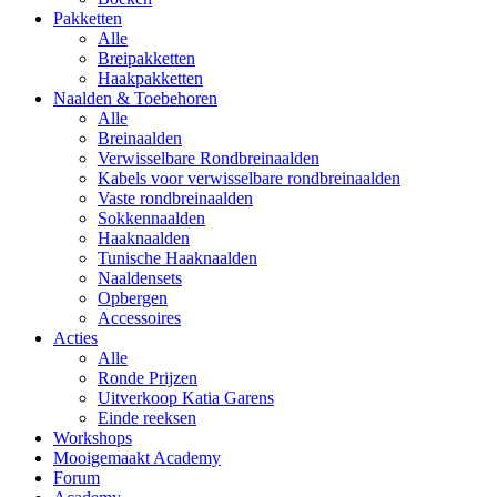
Pakketten
Alle
Breipakketten
Haakpakketten
Naalden & Toebehoren
Alle
Breinaalden
Verwisselbare Rondbreinaalden
Kabels voor verwisselbare rondbreinaalden
Vaste rondbreinaalden
Sokkennaalden
Haaknaalden
Tunische Haaknaalden
Naaldensets
Opbergen
Accessoires
Acties
Alle
Ronde Prijzen
Uitverkoop Katia Garens
Einde reeksen
Workshops
Mooigemaakt Academy
Forum