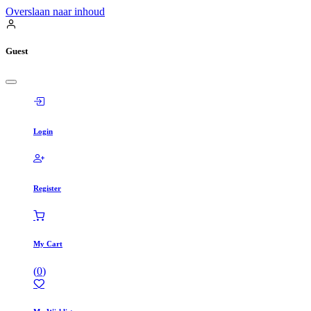
Overslaan naar inhoud
Guest
Login
Register
My Cart
(
0
)