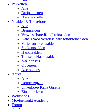
Pakketten
Alle
Breipakketten
Haakpakketten
Naalden & Toebehoren
Alle
Breinaalden
Verwisselbare Rondbreinaalden
Kabels voor verwisselbare rondbreinaalden
Vaste rondbreinaalden
Sokkennaalden
Haaknaalden
Tunische Haaknaalden
Naaldensets
Opbergen
Accessoires
Acties
Alle
Ronde Prijzen
Uitverkoop Katia Garens
Einde reeksen
Workshops
Mooigemaakt Academy
Forum