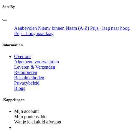
Sort By
Aanbevolen
Nieuw binnen
Naam (A-Z)
Prijs - laag naar hoog
Prijs - hoog naar laag
Information
Over ons
Algemene voorwaarden
Leveren & Verzenden
Retourneren
Betaalmethoden
Privacybeleid
Blogs
Koppelingen
Mijn account
Mijn puntensaldo
Wat je je al altijd afvraagt