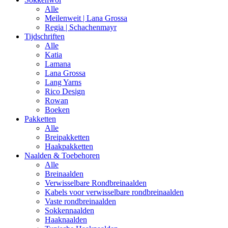
Alle
Meilenweit | Lana Grossa
Regia | Schachenmayr
Tijdschriften
Alle
Katia
Lamana
Lana Grossa
Lang Yarns
Rico Design
Rowan
Boeken
Pakketten
Alle
Breipakketten
Haakpakketten
Naalden & Toebehoren
Alle
Breinaalden
Verwisselbare Rondbreinaalden
Kabels voor verwisselbare rondbreinaalden
Vaste rondbreinaalden
Sokkennaalden
Haaknaalden