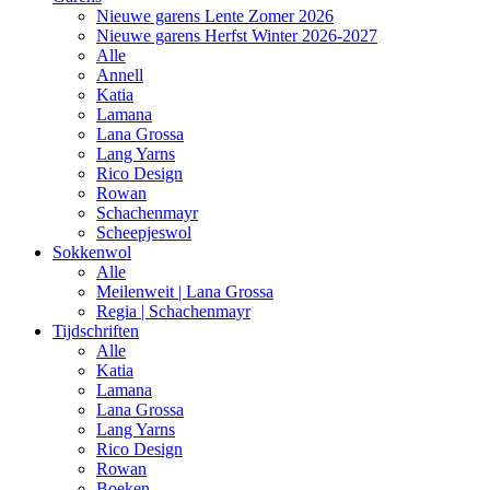
Nieuwe garens Lente Zomer 2026
Nieuwe garens Herfst Winter 2026-2027
Alle
Annell
Katia
Lamana
Lana Grossa
Lang Yarns
Rico Design
Rowan
Schachenmayr
Scheepjeswol
Sokkenwol
Alle
Meilenweit | Lana Grossa
Regia | Schachenmayr
Tijdschriften
Alle
Katia
Lamana
Lana Grossa
Lang Yarns
Rico Design
Rowan
Boeken