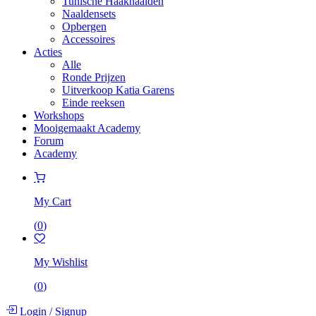
Tunische Haaknaalden
Naaldensets
Opbergen
Accessoires
Acties
Alle
Ronde Prijzen
Uitverkoop Katia Garens
Einde reeksen
Workshops
Mooigemaakt Academy
Forum
Academy
My Cart
(
0
)
My Wishlist
(
0
)
Login
/
Signup