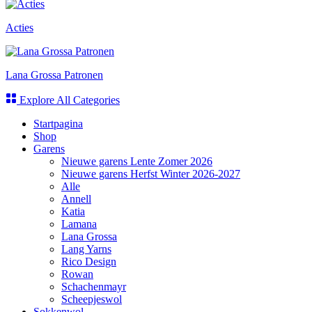
Acties
Lana Grossa Patronen
Explore All Categories
Startpagina
Shop
Garens
Nieuwe garens Lente Zomer 2026
Nieuwe garens Herfst Winter 2026-2027
Alle
Annell
Katia
Lamana
Lana Grossa
Lang Yarns
Rico Design
Rowan
Schachenmayr
Scheepjeswol
Sokkenwol