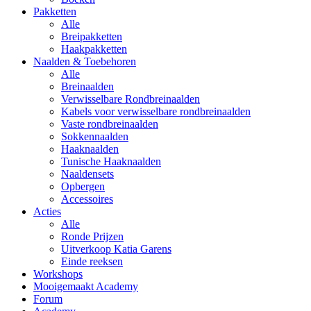
Pakketten
Alle
Breipakketten
Haakpakketten
Naalden & Toebehoren
Alle
Breinaalden
Verwisselbare Rondbreinaalden
Kabels voor verwisselbare rondbreinaalden
Vaste rondbreinaalden
Sokkennaalden
Haaknaalden
Tunische Haaknaalden
Naaldensets
Opbergen
Accessoires
Acties
Alle
Ronde Prijzen
Uitverkoop Katia Garens
Einde reeksen
Workshops
Mooigemaakt Academy
Forum