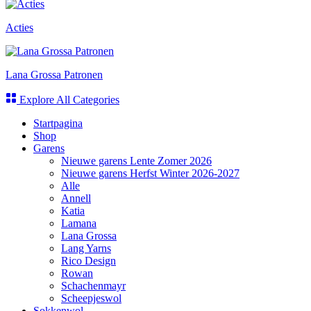
Acties
Lana Grossa Patronen
Explore All Categories
Startpagina
Shop
Garens
Nieuwe garens Lente Zomer 2026
Nieuwe garens Herfst Winter 2026-2027
Alle
Annell
Katia
Lamana
Lana Grossa
Lang Yarns
Rico Design
Rowan
Schachenmayr
Scheepjeswol
Sokkenwol