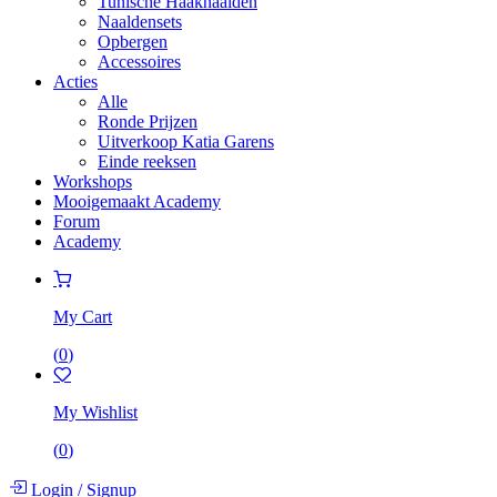
Tunische Haaknaalden
Naaldensets
Opbergen
Accessoires
Acties
Alle
Ronde Prijzen
Uitverkoop Katia Garens
Einde reeksen
Workshops
Mooigemaakt Academy
Forum
Academy
My Cart
(
0
)
My Wishlist
(
0
)
Login
/
Signup