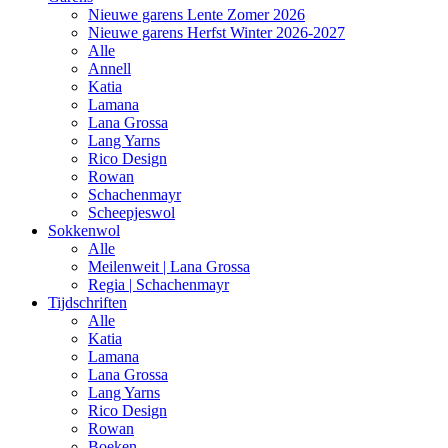
Nieuwe garens Lente Zomer 2026
Nieuwe garens Herfst Winter 2026-2027
Alle
Annell
Katia
Lamana
Lana Grossa
Lang Yarns
Rico Design
Rowan
Schachenmayr
Scheepjeswol
Sokkenwol
Alle
Meilenweit | Lana Grossa
Regia | Schachenmayr
Tijdschriften
Alle
Katia
Lamana
Lana Grossa
Lang Yarns
Rico Design
Rowan
Boeken