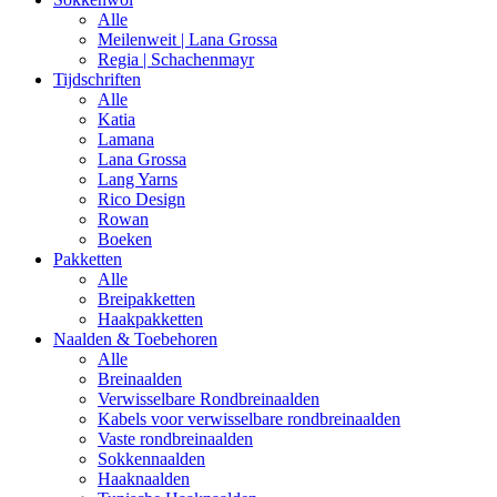
Alle
Meilenweit | Lana Grossa
Regia | Schachenmayr
Tijdschriften
Alle
Katia
Lamana
Lana Grossa
Lang Yarns
Rico Design
Rowan
Boeken
Pakketten
Alle
Breipakketten
Haakpakketten
Naalden & Toebehoren
Alle
Breinaalden
Verwisselbare Rondbreinaalden
Kabels voor verwisselbare rondbreinaalden
Vaste rondbreinaalden
Sokkennaalden
Haaknaalden