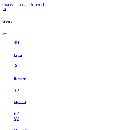
Overslaan naar inhoud
Guest
Login
Register
My Cart
(
0
)