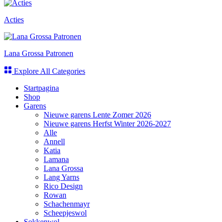
Acties
Lana Grossa Patronen
Explore All Categories
Startpagina
Shop
Garens
Nieuwe garens Lente Zomer 2026
Nieuwe garens Herfst Winter 2026-2027
Alle
Annell
Katia
Lamana
Lana Grossa
Lang Yarns
Rico Design
Rowan
Schachenmayr
Scheepjeswol
Sokkenwol