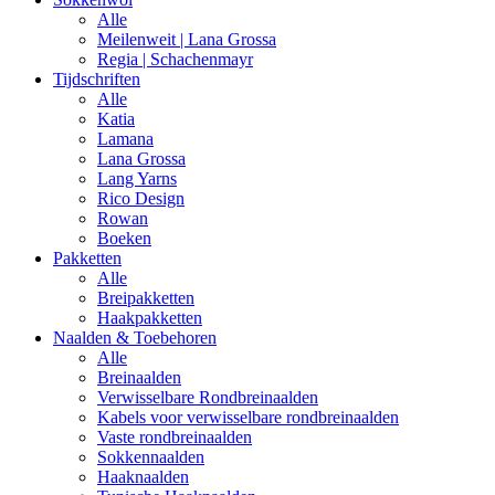
Alle
Meilenweit | Lana Grossa
Regia | Schachenmayr
Tijdschriften
Alle
Katia
Lamana
Lana Grossa
Lang Yarns
Rico Design
Rowan
Boeken
Pakketten
Alle
Breipakketten
Haakpakketten
Naalden & Toebehoren
Alle
Breinaalden
Verwisselbare Rondbreinaalden
Kabels voor verwisselbare rondbreinaalden
Vaste rondbreinaalden
Sokkennaalden
Haaknaalden