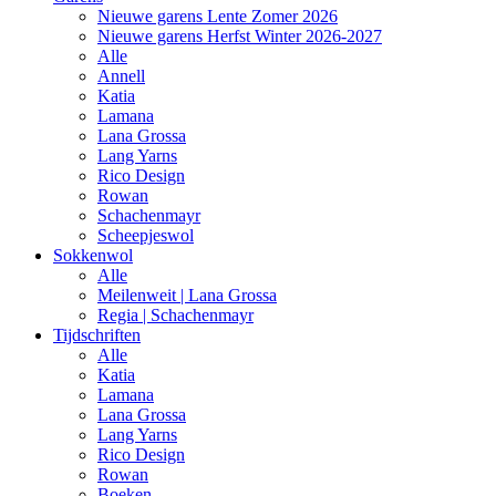
Nieuwe garens Lente Zomer 2026
Nieuwe garens Herfst Winter 2026-2027
Alle
Annell
Katia
Lamana
Lana Grossa
Lang Yarns
Rico Design
Rowan
Schachenmayr
Scheepjeswol
Sokkenwol
Alle
Meilenweit | Lana Grossa
Regia | Schachenmayr
Tijdschriften
Alle
Katia
Lamana
Lana Grossa
Lang Yarns
Rico Design
Rowan
Boeken