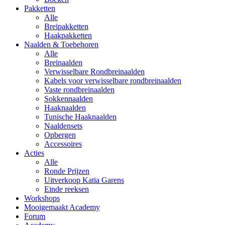
Pakketten
Alle
Breipakketten
Haakpakketten
Naalden & Toebehoren
Alle
Breinaalden
Verwisselbare Rondbreinaalden
Kabels voor verwisselbare rondbreinaalden
Vaste rondbreinaalden
Sokkennaalden
Haaknaalden
Tunische Haaknaalden
Naaldensets
Opbergen
Accessoires
Acties
Alle
Ronde Prijzen
Uitverkoop Katia Garens
Einde reeksen
Workshops
Mooigemaakt Academy
Forum