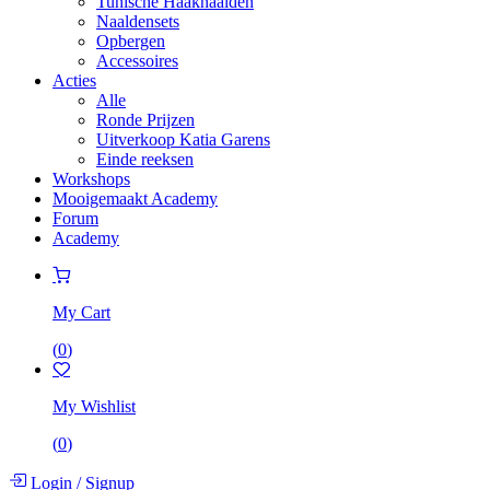
Tunische Haaknaalden
Naaldensets
Opbergen
Accessoires
Acties
Alle
Ronde Prijzen
Uitverkoop Katia Garens
Einde reeksen
Workshops
Mooigemaakt Academy
Forum
Academy
My Cart
(
0
)
My Wishlist
(
0
)
Login
/
Signup