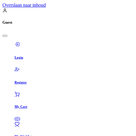
Overslaan naar inhoud
Guest
Login
Register
My Cart
(
0
)