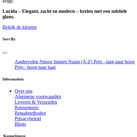
krijgt.
Lucida – Elegant, zacht en modern – breien met een subtiele
glans.
Bekijk de kleuren
Sort By
Aanbevolen
Nieuw binnen
Naam (A-Z)
Prijs - laag naar hoog
Prijs - hoog naar laag
Information
Over ons
Algemene voorwaarden
Leveren & Verzenden
Retourneren
Betaalmethoden
Privacybeleid
Blogs
Koppelingen