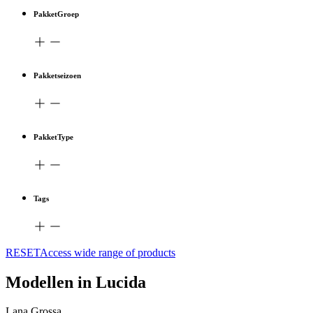
PakketGroep
Pakketseizoen
PakketType
Tags
RESETAccess wide range of products
Modellen in Lucida
Lana Grossa