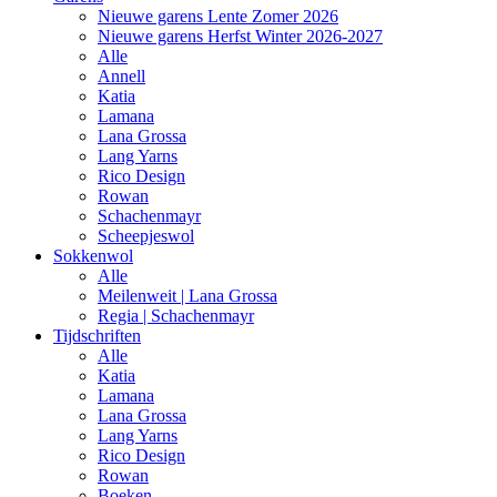
Nieuwe garens Lente Zomer 2026
Nieuwe garens Herfst Winter 2026-2027
Alle
Annell
Katia
Lamana
Lana Grossa
Lang Yarns
Rico Design
Rowan
Schachenmayr
Scheepjeswol
Sokkenwol
Alle
Meilenweit | Lana Grossa
Regia | Schachenmayr
Tijdschriften
Alle
Katia
Lamana
Lana Grossa
Lang Yarns
Rico Design
Rowan
Boeken