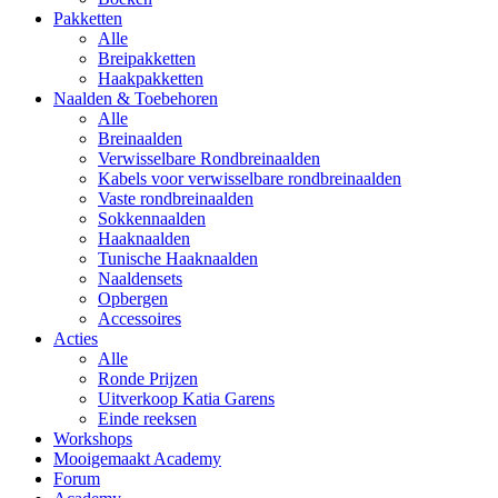
Pakketten
Alle
Breipakketten
Haakpakketten
Naalden & Toebehoren
Alle
Breinaalden
Verwisselbare Rondbreinaalden
Kabels voor verwisselbare rondbreinaalden
Vaste rondbreinaalden
Sokkennaalden
Haaknaalden
Tunische Haaknaalden
Naaldensets
Opbergen
Accessoires
Acties
Alle
Ronde Prijzen
Uitverkoop Katia Garens
Einde reeksen
Workshops
Mooigemaakt Academy
Forum