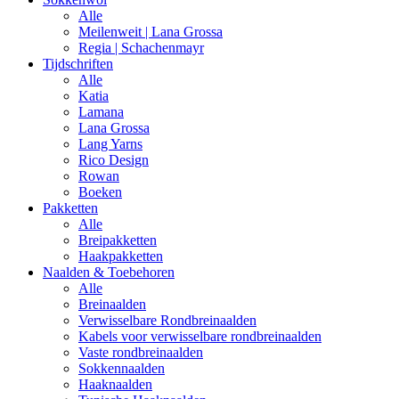
Alle
Meilenweit | Lana Grossa
Regia | Schachenmayr
Tijdschriften
Alle
Katia
Lamana
Lana Grossa
Lang Yarns
Rico Design
Rowan
Boeken
Pakketten
Alle
Breipakketten
Haakpakketten
Naalden & Toebehoren
Alle
Breinaalden
Verwisselbare Rondbreinaalden
Kabels voor verwisselbare rondbreinaalden
Vaste rondbreinaalden
Sokkennaalden
Haaknaalden