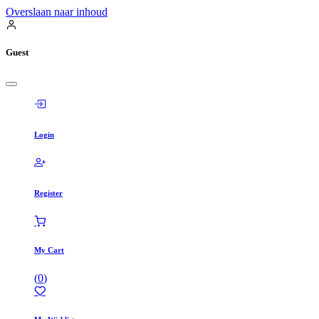
Overslaan naar inhoud
Guest
Login
Register
My Cart
(
0
)