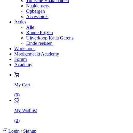
Tunische Haaknaalden
Naaldensets
Opbergen
Accessoires
Acties
Alle
Ronde Prijzen
Uitverkoop Katia Garens
Einde reeksen
Workshops
Mooigemaakt Academy
Forum
Academy
My Cart
(
0
)
My Wishlist
(
0
)
Login
/
Signup