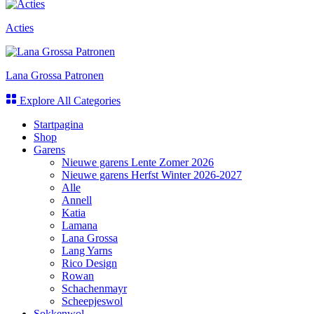
Acties
Lana Grossa Patronen
Explore All Categories
Startpagina
Shop
Garens
Nieuwe garens Lente Zomer 2026
Nieuwe garens Herfst Winter 2026-2027
Alle
Annell
Katia
Lamana
Lana Grossa
Lang Yarns
Rico Design
Rowan
Schachenmayr
Scheepjeswol
Sokkenwol