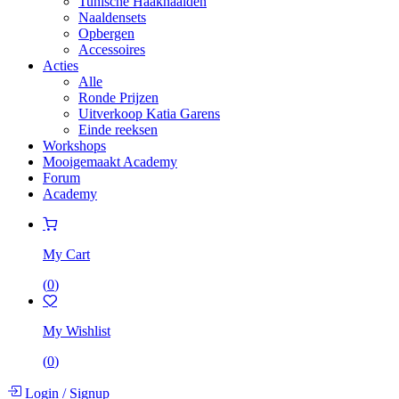
Tunische Haaknaalden
Naaldensets
Opbergen
Accessoires
Acties
Alle
Ronde Prijzen
Uitverkoop Katia Garens
Einde reeksen
Workshops
Mooigemaakt Academy
Forum
Academy
My Cart
(
0
)
My Wishlist
(
0
)
Login
/
Signup