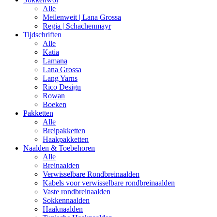
Alle
Meilenweit | Lana Grossa
Regia | Schachenmayr
Tijdschriften
Alle
Katia
Lamana
Lana Grossa
Lang Yarns
Rico Design
Rowan
Boeken
Pakketten
Alle
Breipakketten
Haakpakketten
Naalden & Toebehoren
Alle
Breinaalden
Verwisselbare Rondbreinaalden
Kabels voor verwisselbare rondbreinaalden
Vaste rondbreinaalden
Sokkennaalden
Haaknaalden