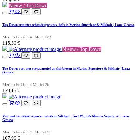
Nieuw / Top Down
Top Down trui met schouderpas en v-hals in Merino Superiore & Silkhair | Lana Grossa
Merino Edition 4 | Model 23
115,30
€
Nieuw / Top Down
Top Down vest met streepmotief en sluitbiezen in Merino Superiore & Silkhair | Lana
Grossa
Merino Edition 4 Model 26
139,15
€
Vest met fantasiestrepen en v-hals in Silkhair, Cool Wool & Merino Superiore | Lana
Grossa
Merino Edition 4 | Model 41
107,90
€