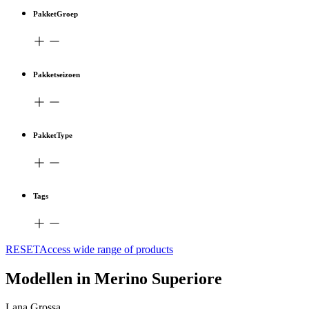
PakketGroep
Pakketseizoen
PakketType
Tags
RESETAccess wide range of products
Modellen in Merino Superiore
Lana Grossa