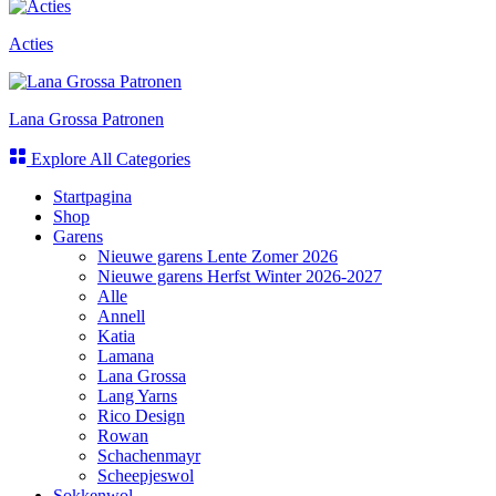
Acties
Lana Grossa Patronen
Explore All Categories
Startpagina
Shop
Garens
Nieuwe garens Lente Zomer 2026
Nieuwe garens Herfst Winter 2026-2027
Alle
Annell
Katia
Lamana
Lana Grossa
Lang Yarns
Rico Design
Rowan
Schachenmayr
Scheepjeswol
Sokkenwol