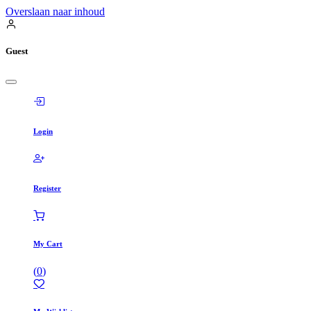
Overslaan naar inhoud
Guest
Login
Register
My Cart
(
0
)