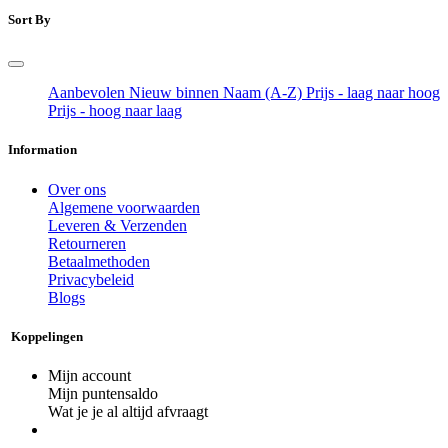
Sort By
Aanbevolen
Nieuw binnen
Naam (A-Z)
Prijs - laag naar hoog
Prijs - hoog naar laag
Information
Over ons
Algemene voorwaarden
Leveren & Verzenden
Retourneren
Betaalmethoden
Privacybeleid
Blogs
Koppelingen
Mijn account
Mijn puntensaldo
Wat je je al altijd afvraagt