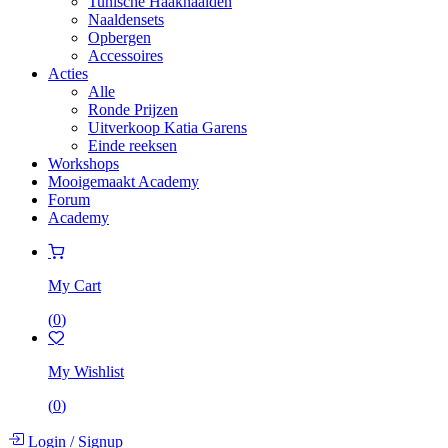
Tunische Haaknaalden
Naaldensets
Opbergen
Accessoires
Acties
Alle
Ronde Prijzen
Uitverkoop Katia Garens
Einde reeksen
Workshops
Mooigemaakt Academy
Forum
Academy
My Cart
(
0
)
My Wishlist
(
0
)
Login
/
Signup