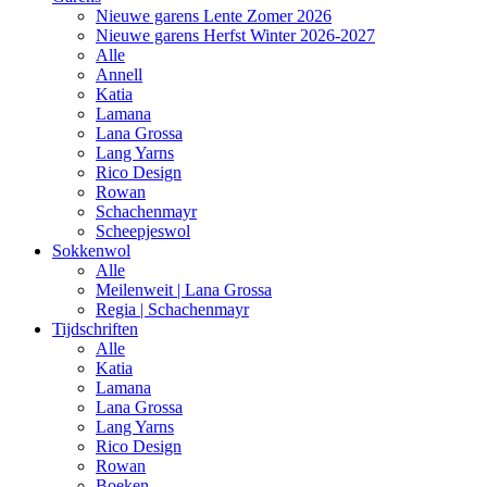
Nieuwe garens Lente Zomer 2026
Nieuwe garens Herfst Winter 2026-2027
Alle
Annell
Katia
Lamana
Lana Grossa
Lang Yarns
Rico Design
Rowan
Schachenmayr
Scheepjeswol
Sokkenwol
Alle
Meilenweit | Lana Grossa
Regia | Schachenmayr
Tijdschriften
Alle
Katia
Lamana
Lana Grossa
Lang Yarns
Rico Design
Rowan
Boeken