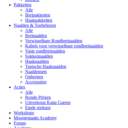
Pakketten
Alle
Breipakketten
Haakpakketten
Naalden & Toebehoren
Alle
Breinaalden
Verwisselbare Rondbreinaalden
Kabels voor verwisselbare rondbreinaalden
Vaste rondbreinaalden
Sokkennaalden
Haaknaalden
Tunische Haaknaalden
Naaldensets
Opbergen
Accessoires
Acties
Alle
Ronde Prijzen
Uitverkoop Katia Garens
Einde reeksen
Workshops
Mooigemaakt Academy
Forum