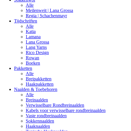
Alle
Meilenweit | Lana Grossa
Regia | Schachenmayr
Tijdschriften
Alle
Katia
Lamana
Lana Grossa
Lang Yarns
Rico Design
Rowan
Boeken
Pakketten
Alle
Breipakketten
Haakpakketten
Naalden & Toebehoren
Alle
Breinaalden
Verwisselbare Rondbreinaalden
Kabels voor verwisselbare rondbreinaalden
Vaste rondbreinaalden
Sokkennaalden
Haaknaalden