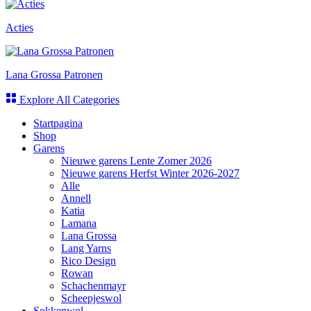
Acties
Lana Grossa Patronen
Explore All Categories
Startpagina
Shop
Garens
Nieuwe garens Lente Zomer 2026
Nieuwe garens Herfst Winter 2026-2027
Alle
Annell
Katia
Lamana
Lana Grossa
Lang Yarns
Rico Design
Rowan
Schachenmayr
Scheepjeswol
Sokkenwol