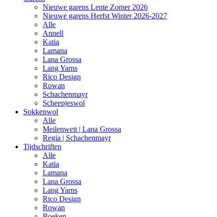
Nieuwe garens Lente Zomer 2026
Nieuwe garens Herfst Winter 2026-2027
Alle
Annell
Katia
Lamana
Lana Grossa
Lang Yarns
Rico Design
Rowan
Schachenmayr
Scheepjeswol
Sokkenwol
Alle
Meilenweit | Lana Grossa
Regia | Schachenmayr
Tijdschriften
Alle
Katia
Lamana
Lana Grossa
Lang Yarns
Rico Design
Rowan
Boeken