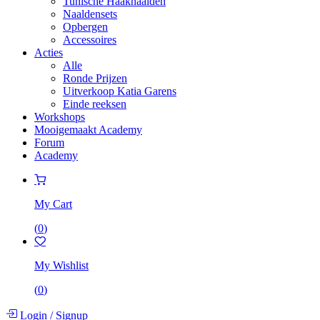
Tunische Haaknaalden
Naaldensets
Opbergen
Accessoires
Acties
Alle
Ronde Prijzen
Uitverkoop Katia Garens
Einde reeksen
Workshops
Mooigemaakt Academy
Forum
Academy
My Cart
(
0
)
My Wishlist
(
0
)
Login
/
Signup