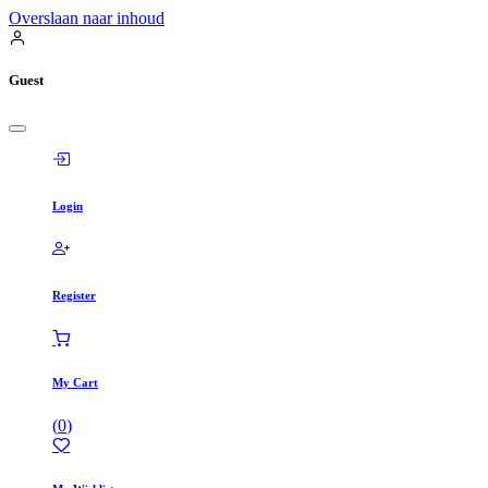
Overslaan naar inhoud
Guest
Login
Register
My Cart
(
0
)