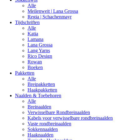
Alle
Meilenweit | Lana Grossa
Regia | Schachenmayr
Tijdschriften
Alle
Katia
Lamana
Lana Grossa
Lang Yarns
Rico Design
Rowan
Boeken
Pakketten
Alle
Breipakketten
Haakpakketten
Naalden & Toebehoren
Alle
Breinaalden
Verwisselbare Rondbreinaalden
Kabels voor verwisselbare rondbreinaalden
Vaste rondbreinaalden
Sokkennaalden
Haaknaalden