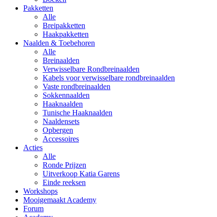
Pakketten
Alle
Breipakketten
Haakpakketten
Naalden & Toebehoren
Alle
Breinaalden
Verwisselbare Rondbreinaalden
Kabels voor verwisselbare rondbreinaalden
Vaste rondbreinaalden
Sokkennaalden
Haaknaalden
Tunische Haaknaalden
Naaldensets
Opbergen
Accessoires
Acties
Alle
Ronde Prijzen
Uitverkoop Katia Garens
Einde reeksen
Workshops
Mooigemaakt Academy
Forum