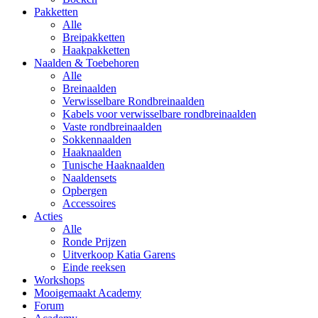
Pakketten
Alle
Breipakketten
Haakpakketten
Naalden & Toebehoren
Alle
Breinaalden
Verwisselbare Rondbreinaalden
Kabels voor verwisselbare rondbreinaalden
Vaste rondbreinaalden
Sokkennaalden
Haaknaalden
Tunische Haaknaalden
Naaldensets
Opbergen
Accessoires
Acties
Alle
Ronde Prijzen
Uitverkoop Katia Garens
Einde reeksen
Workshops
Mooigemaakt Academy
Forum