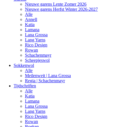
Nieuwe garens Lente Zomer 2026
Nieuwe garens Herfst Winter 2026-2027
Alle
Annell
Katia
Lamana
Lana Grossa
Lang Yarns
Rico Design
Rowan
Schachenmayr
Scheepjeswol
Sokkenwol
Alle
Meilenweit | Lana Grossa
Regia | Schachenmayr
Tijdschriften
Alle
Katia
Lamana
Lana Grossa
Lang Yarns
Rico Design
Rowan
Boeken