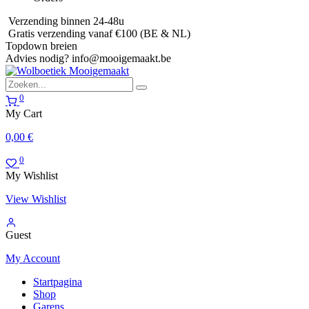
Verzending binnen 24-48u
Gratis verzending vanaf €100 (BE & NL)
Topdown breien
Advies nodig?
info@mooigemaakt.be
0
My Cart
0,00
€
0
My Wishlist
View Wishlist
Guest
My Account
Startpagina
Shop
Garens