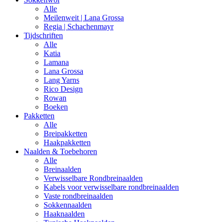
Alle
Meilenweit | Lana Grossa
Regia | Schachenmayr
Tijdschriften
Alle
Katia
Lamana
Lana Grossa
Lang Yarns
Rico Design
Rowan
Boeken
Pakketten
Alle
Breipakketten
Haakpakketten
Naalden & Toebehoren
Alle
Breinaalden
Verwisselbare Rondbreinaalden
Kabels voor verwisselbare rondbreinaalden
Vaste rondbreinaalden
Sokkennaalden
Haaknaalden