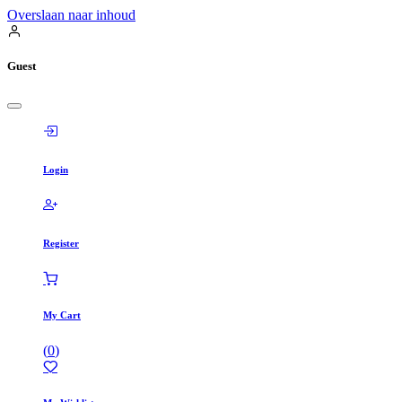
Overslaan naar inhoud
Guest
Login
Register
My Cart
(
0
)