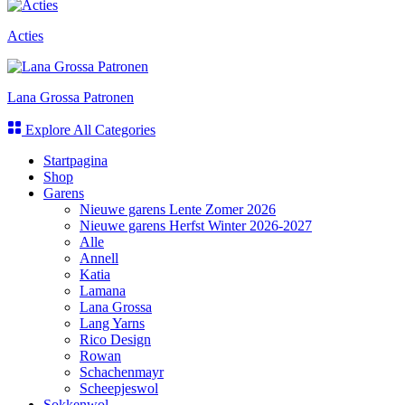
Acties
Lana Grossa Patronen
Explore All Categories
Startpagina
Shop
Garens
Nieuwe garens Lente Zomer 2026
Nieuwe garens Herfst Winter 2026-2027
Alle
Annell
Katia
Lamana
Lana Grossa
Lang Yarns
Rico Design
Rowan
Schachenmayr
Scheepjeswol
Sokkenwol