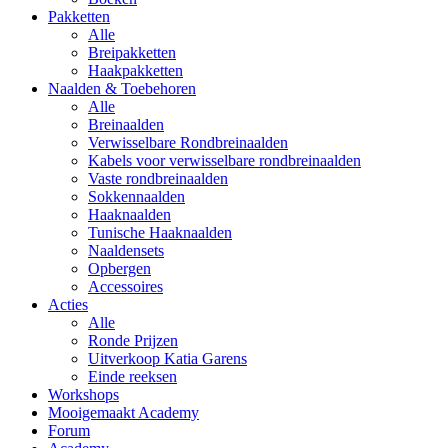
Pakketten
Alle
Breipakketten
Haakpakketten
Naalden & Toebehoren
Alle
Breinaalden
Verwisselbare Rondbreinaalden
Kabels voor verwisselbare rondbreinaalden
Vaste rondbreinaalden
Sokkennaalden
Haaknaalden
Tunische Haaknaalden
Naaldensets
Opbergen
Accessoires
Acties
Alle
Ronde Prijzen
Uitverkoop Katia Garens
Einde reeksen
Workshops
Mooigemaakt Academy
Forum