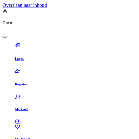
Overslaan naar inhoud
Guest
Login
Register
My Cart
(
0
)