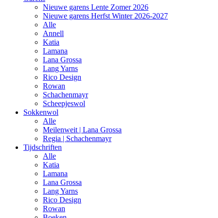
Nieuwe garens Lente Zomer 2026
Nieuwe garens Herfst Winter 2026-2027
Alle
Annell
Katia
Lamana
Lana Grossa
Lang Yarns
Rico Design
Rowan
Schachenmayr
Scheepjeswol
Sokkenwol
Alle
Meilenweit | Lana Grossa
Regia | Schachenmayr
Tijdschriften
Alle
Katia
Lamana
Lana Grossa
Lang Yarns
Rico Design
Rowan
Boeken