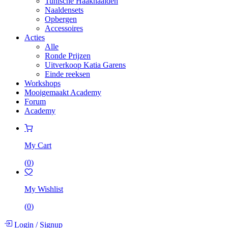
Tunische Haaknaalden
Naaldensets
Opbergen
Accessoires
Acties
Alle
Ronde Prijzen
Uitverkoop Katia Garens
Einde reeksen
Workshops
Mooigemaakt Academy
Forum
Academy
My Cart
(
0
)
My Wishlist
(
0
)
Login
/
Signup