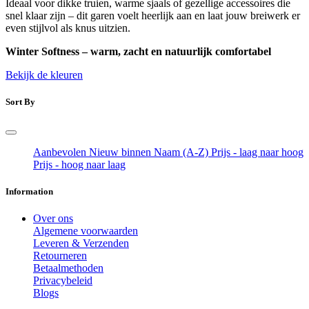
Ideaal voor dikke truien, warme sjaals of gezellige accessoires die
snel klaar zijn – dit garen voelt heerlijk aan en laat jouw breiwerk er
even stijlvol als knus uitzien.
Winter Softness – warm, zacht en natuurlijk comfortabel
Bekijk de kleuren
Sort By
Aanbevolen
Nieuw binnen
Naam (A-Z)
Prijs - laag naar hoog
Prijs - hoog naar laag
Information
Over ons
Algemene voorwaarden
Leveren & Verzenden
Retourneren
Betaalmethoden
Privacybeleid
Blogs