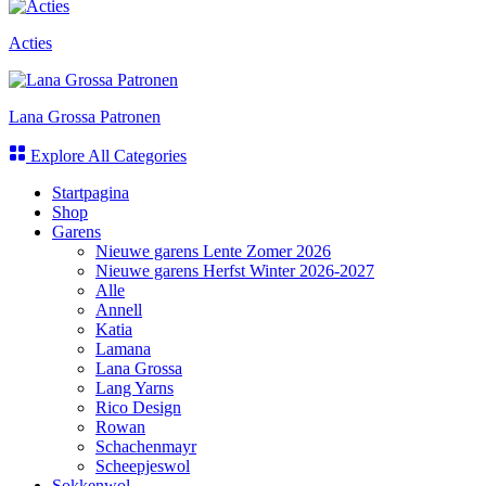
Acties
Lana Grossa Patronen
Explore All Categories
Startpagina
Shop
Garens
Nieuwe garens Lente Zomer 2026
Nieuwe garens Herfst Winter 2026-2027
Alle
Annell
Katia
Lamana
Lana Grossa
Lang Yarns
Rico Design
Rowan
Schachenmayr
Scheepjeswol
Sokkenwol