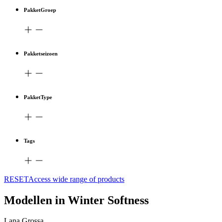
PakketGroep
Pakketseizoen
PakketType
Tags
RESETAccess wide range of products
Modellen in Winter Softness
Lana Grossa