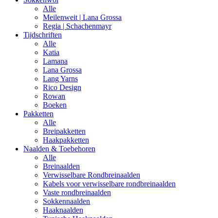
Alle
Meilenweit | Lana Grossa
Regia | Schachenmayr
Tijdschriften
Alle
Katia
Lamana
Lana Grossa
Lang Yarns
Rico Design
Rowan
Boeken
Pakketten
Alle
Breipakketten
Haakpakketten
Naalden & Toebehoren
Alle
Breinaalden
Verwisselbare Rondbreinaalden
Kabels voor verwisselbare rondbreinaalden
Vaste rondbreinaalden
Sokkennaalden
Haaknaalden