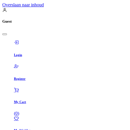
Overslaan naar inhoud
Guest
Login
Register
My Cart
(
0
)