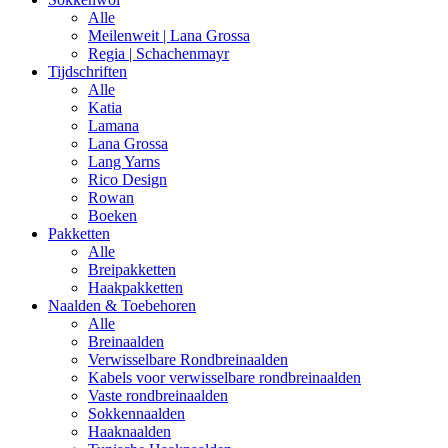
Alle
Meilenweit | Lana Grossa
Regia | Schachenmayr
Tijdschriften
Alle
Katia
Lamana
Lana Grossa
Lang Yarns
Rico Design
Rowan
Boeken
Pakketten
Alle
Breipakketten
Haakpakketten
Naalden & Toebehoren
Alle
Breinaalden
Verwisselbare Rondbreinaalden
Kabels voor verwisselbare rondbreinaalden
Vaste rondbreinaalden
Sokkennaalden
Haaknaalden