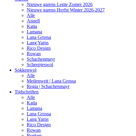
Nieuwe garens Lente Zomer 2026
Nieuwe garens Herfst Winter 2026-2027
Alle
Annell
Katia
Lamana
Lana Grossa
Lang Yarns
Rico Design
Rowan
Schachenmayr
Scheepjeswol
Sokkenwol
Alle
Meilenweit | Lana Grossa
Regia | Schachenmayr
Tijdschriften
Alle
Katia
Lamana
Lana Grossa
Lang Yarns
Rico Design
Rowan
Boeken