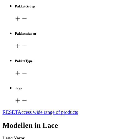
PakketGroep
Pakketseizoen
PakketType
Tags
RESETAccess wide range of products
Modellen in Lace
Lang Yarns