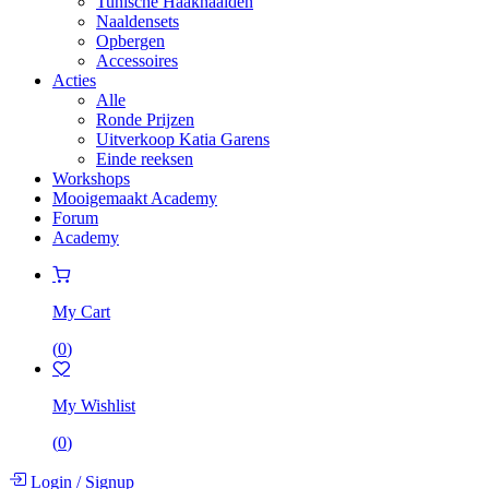
Tunische Haaknaalden
Naaldensets
Opbergen
Accessoires
Acties
Alle
Ronde Prijzen
Uitverkoop Katia Garens
Einde reeksen
Workshops
Mooigemaakt Academy
Forum
Academy
My Cart
(
0
)
My Wishlist
(
0
)
Login
/
Signup