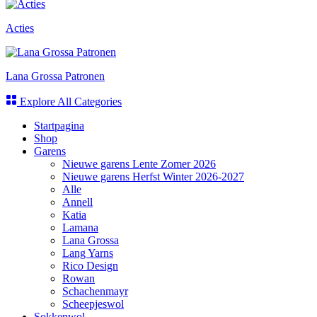
Acties
Lana Grossa Patronen
Explore All Categories
Startpagina
Shop
Garens
Nieuwe garens Lente Zomer 2026
Nieuwe garens Herfst Winter 2026-2027
Alle
Annell
Katia
Lamana
Lana Grossa
Lang Yarns
Rico Design
Rowan
Schachenmayr
Scheepjeswol
Sokkenwol