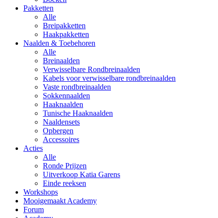
Pakketten
Alle
Breipakketten
Haakpakketten
Naalden & Toebehoren
Alle
Breinaalden
Verwisselbare Rondbreinaalden
Kabels voor verwisselbare rondbreinaalden
Vaste rondbreinaalden
Sokkennaalden
Haaknaalden
Tunische Haaknaalden
Naaldensets
Opbergen
Accessoires
Acties
Alle
Ronde Prijzen
Uitverkoop Katia Garens
Einde reeksen
Workshops
Mooigemaakt Academy
Forum