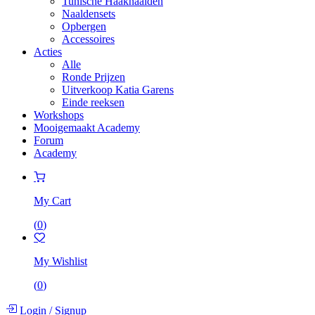
Tunische Haaknaalden
Naaldensets
Opbergen
Accessoires
Acties
Alle
Ronde Prijzen
Uitverkoop Katia Garens
Einde reeksen
Workshops
Mooigemaakt Academy
Forum
Academy
My Cart
(
0
)
My Wishlist
(
0
)
Login
/
Signup