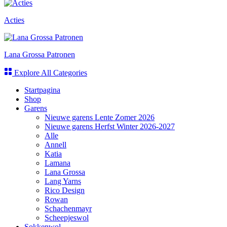
Acties
Lana Grossa Patronen
Explore All Categories
Startpagina
Shop
Garens
Nieuwe garens Lente Zomer 2026
Nieuwe garens Herfst Winter 2026-2027
Alle
Annell
Katia
Lamana
Lana Grossa
Lang Yarns
Rico Design
Rowan
Schachenmayr
Scheepjeswol
Sokkenwol