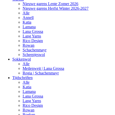
Nieuwe garens Lente Zomer 2026
Nieuwe garens Herfst Winter 2026-2027
Alle
Annell
Katia
Lamana
Lana Grossa
Lang Yarns
Rico Design
Rowan
Schachenmayr
Scheepjeswol
Sokkenwol
Alle
Meilenweit | Lana Grossa
Regia | Schachenmayr
Tijdschriften
Alle
Katia
Lamana
Lana Grossa
Lang Yarns
Rico Design
Rowan
Boeken