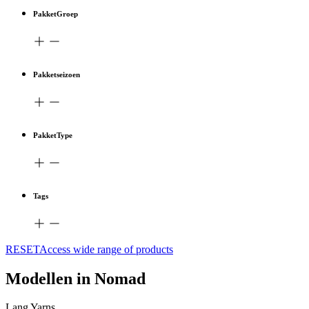
PakketGroep
Pakketseizoen
PakketType
Tags
RESETAccess wide range of products
Modellen in Nomad
Lang Yarns