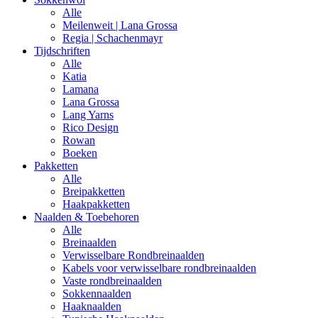
Alle
Meilenweit | Lana Grossa
Regia | Schachenmayr
Tijdschriften
Alle
Katia
Lamana
Lana Grossa
Lang Yarns
Rico Design
Rowan
Boeken
Pakketten
Alle
Breipakketten
Haakpakketten
Naalden & Toebehoren
Alle
Breinaalden
Verwisselbare Rondbreinaalden
Kabels voor verwisselbare rondbreinaalden
Vaste rondbreinaalden
Sokkennaalden
Haaknaalden