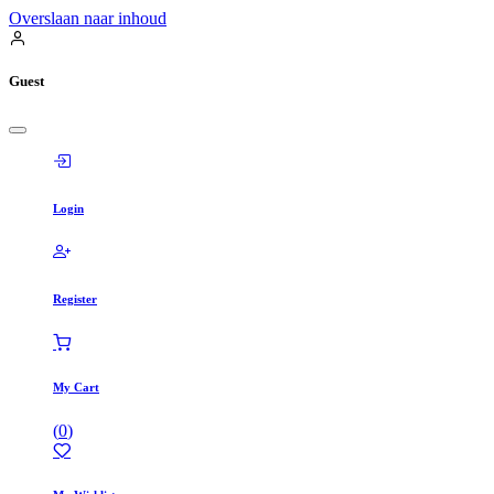
Overslaan naar inhoud
Guest
Login
Register
My Cart
(
0
)