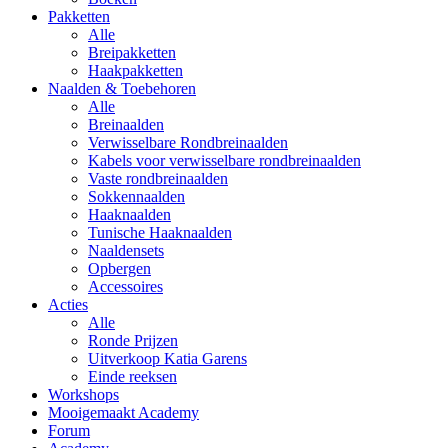
Pakketten
Alle
Breipakketten
Haakpakketten
Naalden & Toebehoren
Alle
Breinaalden
Verwisselbare Rondbreinaalden
Kabels voor verwisselbare rondbreinaalden
Vaste rondbreinaalden
Sokkennaalden
Haaknaalden
Tunische Haaknaalden
Naaldensets
Opbergen
Accessoires
Acties
Alle
Ronde Prijzen
Uitverkoop Katia Garens
Einde reeksen
Workshops
Mooigemaakt Academy
Forum