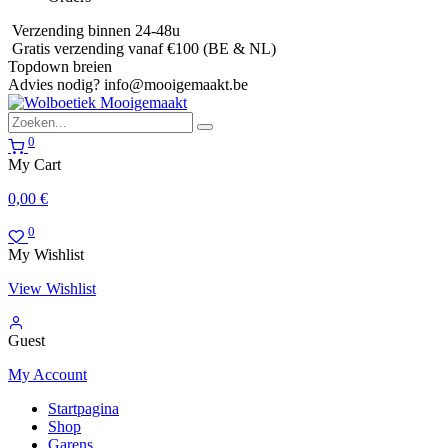
Verzending binnen 24-48u
Gratis verzending vanaf €100 (BE & NL)
Topdown breien
Advies nodig?
info@mooigemaakt.be
0
My Cart
0,00
€
0
My Wishlist
View Wishlist
Guest
My Account
Startpagina
Shop
Garens