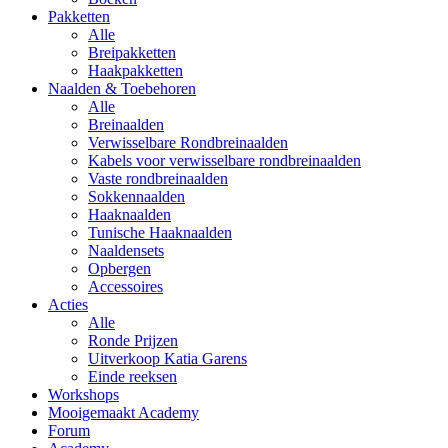
Pakketten
Alle
Breipakketten
Haakpakketten
Naalden & Toebehoren
Alle
Breinaalden
Verwisselbare Rondbreinaalden
Kabels voor verwisselbare rondbreinaalden
Vaste rondbreinaalden
Sokkennaalden
Haaknaalden
Tunische Haaknaalden
Naaldensets
Opbergen
Accessoires
Acties
Alle
Ronde Prijzen
Uitverkoop Katia Garens
Einde reeksen
Workshops
Mooigemaakt Academy
Forum