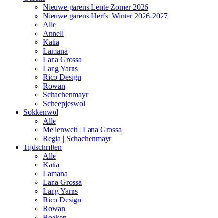
Nieuwe garens Lente Zomer 2026
Nieuwe garens Herfst Winter 2026-2027
Alle
Annell
Katia
Lamana
Lana Grossa
Lang Yarns
Rico Design
Rowan
Schachenmayr
Scheepjeswol
Sokkenwol
Alle
Meilenweit | Lana Grossa
Regia | Schachenmayr
Tijdschriften
Alle
Katia
Lamana
Lana Grossa
Lang Yarns
Rico Design
Rowan
Boeken