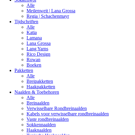
Alle
Meilenweit | Lana Grossa
Regia | Schachenmayr
Tijdschriften
Alle
Katia
Lamana
Lana Grossa
Lang Yarns
Rico Design
Rowan
Boeken
Pakketten
Alle
Breipakketten
Haakpakketten
Naalden & Toebehoren
Alle
Breinaalden
Verwisselbare Rondbreinaalden
Kabels voor verwisselbare rondbreinaalden
Vaste rondbreinaalden
Sokkennaalden
Haaknaalden