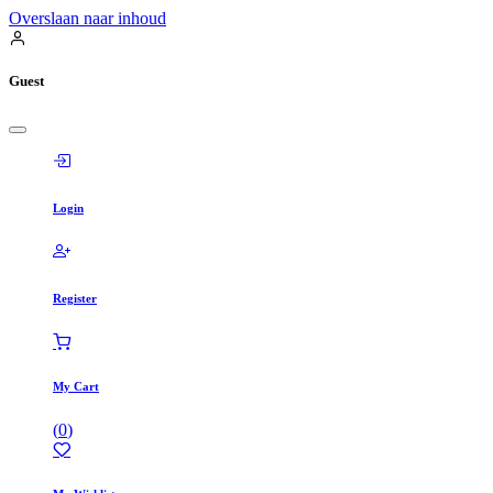
Overslaan naar inhoud
Guest
Login
Register
My Cart
(
0
)