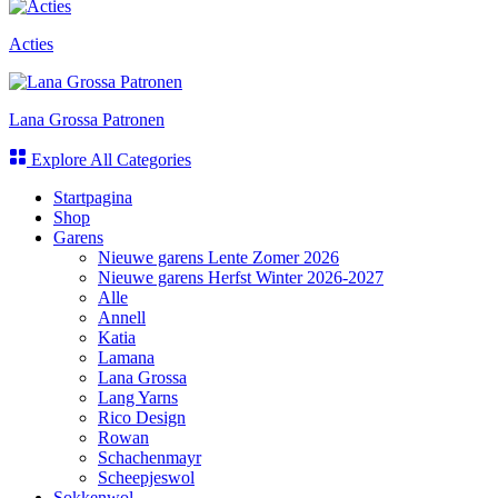
Acties
Lana Grossa Patronen
Explore All Categories
Startpagina
Shop
Garens
Nieuwe garens Lente Zomer 2026
Nieuwe garens Herfst Winter 2026-2027
Alle
Annell
Katia
Lamana
Lana Grossa
Lang Yarns
Rico Design
Rowan
Schachenmayr
Scheepjeswol
Sokkenwol