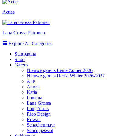
Acties
Lana Grossa Patronen
Explore All Categories
Startpagina
Shop
Garens
Nieuwe garens Lente Zomer 2026
Nieuwe garens Herfst Winter 2026-2027
Alle
Annell
Katia
Lamana
Lana Grossa
Lang Yarns
Rico Design
Rowan
Schachenmayr
Scheepjeswol
Sokkenwol