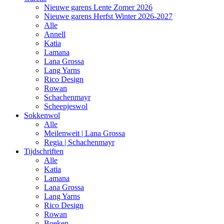
Nieuwe garens Lente Zomer 2026
Nieuwe garens Herfst Winter 2026-2027
Alle
Annell
Katia
Lamana
Lana Grossa
Lang Yarns
Rico Design
Rowan
Schachenmayr
Scheepjeswol
Sokkenwol
Alle
Meilenweit | Lana Grossa
Regia | Schachenmayr
Tijdschriften
Alle
Katia
Lamana
Lana Grossa
Lang Yarns
Rico Design
Rowan
Boeken