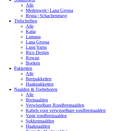
Alle
Meilenweit | Lana Grossa
Regia | Schachenmayr
Tijdschriften
Alle
Katia
Lamana
Lana Grossa
Lang Yarns
Rico Design
Rowan
Boeken
Pakketten
Alle
Breipakketten
Haakpakketten
Naalden & Toebehoren
Alle
Breinaalden
Verwisselbare Rondbreinaalden
Kabels voor verwisselbare rondbreinaalden
Vaste rondbreinaalden
Sokkennaalden
Haaknaalden