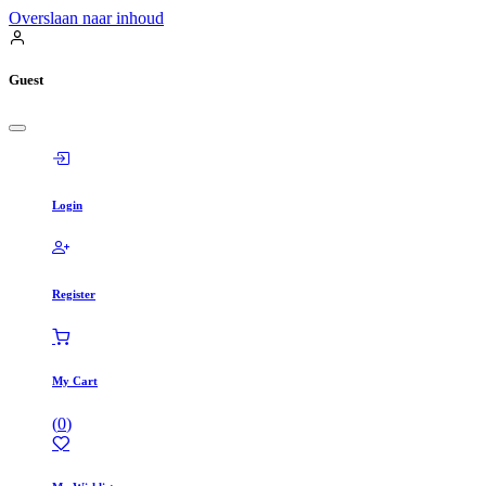
Overslaan naar inhoud
Guest
Login
Register
My Cart
(
0
)