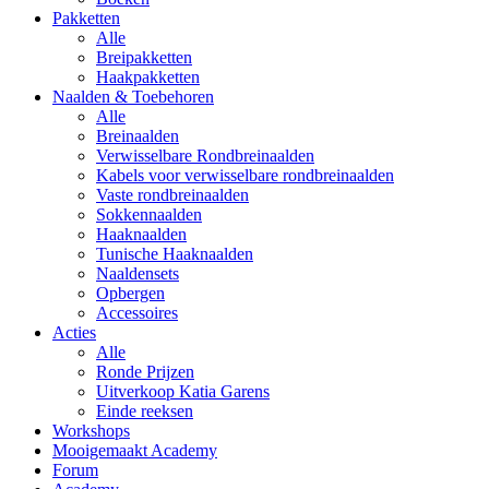
Pakketten
Alle
Breipakketten
Haakpakketten
Naalden & Toebehoren
Alle
Breinaalden
Verwisselbare Rondbreinaalden
Kabels voor verwisselbare rondbreinaalden
Vaste rondbreinaalden
Sokkennaalden
Haaknaalden
Tunische Haaknaalden
Naaldensets
Opbergen
Accessoires
Acties
Alle
Ronde Prijzen
Uitverkoop Katia Garens
Einde reeksen
Workshops
Mooigemaakt Academy
Forum