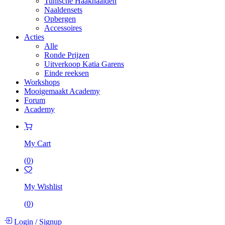
Tunische Haaknaalden
Naaldensets
Opbergen
Accessoires
Acties
Alle
Ronde Prijzen
Uitverkoop Katia Garens
Einde reeksen
Workshops
Mooigemaakt Academy
Forum
Academy
My Cart
(
0
)
My Wishlist
(
0
)
Login
/
Signup