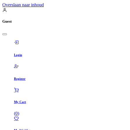
Overslaan naar inhoud
Guest
Login
Register
My Cart
(
0
)