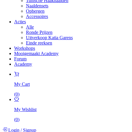
Tunische Haaknaalden
Naaldensets
Opbergen
Accessoires
Acties
Alle
Ronde Prijzen
Uitverkoop Katia Garens
Einde reeksen
Workshops
Mooigemaakt Academy
Forum
Academy
My Cart
(
0
)
My Wishlist
(
0
)
Login
/
Signup