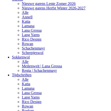
Nieuwe garens Lente Zomer 2026
Nieuwe garens Herfst Winter 2026-2027
Alle
Annell
Katia
Lamana
Lana Grossa
Lang Yarns
Rico Design
Rowan
Schachenmayr
Scheepjeswol
Sokkenwol
Alle
Meilenweit | Lana Grossa
Regia | Schachenmayr
Tijdschriften
Alle
Katia
Lamana
Lana Grossa
Lang Yarns
Rico Design
Rowan
Boeken