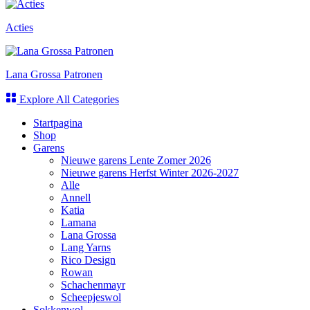
Acties
Lana Grossa Patronen
Explore All Categories
Startpagina
Shop
Garens
Nieuwe garens Lente Zomer 2026
Nieuwe garens Herfst Winter 2026-2027
Alle
Annell
Katia
Lamana
Lana Grossa
Lang Yarns
Rico Design
Rowan
Schachenmayr
Scheepjeswol
Sokkenwol