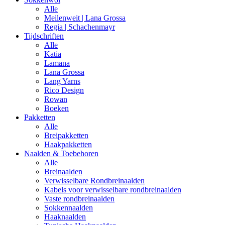
Alle
Meilenweit | Lana Grossa
Regia | Schachenmayr
Tijdschriften
Alle
Katia
Lamana
Lana Grossa
Lang Yarns
Rico Design
Rowan
Boeken
Pakketten
Alle
Breipakketten
Haakpakketten
Naalden & Toebehoren
Alle
Breinaalden
Verwisselbare Rondbreinaalden
Kabels voor verwisselbare rondbreinaalden
Vaste rondbreinaalden
Sokkennaalden
Haaknaalden