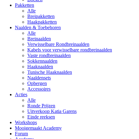
Pakketten
Alle
Breipakketten
Haakpakketten
Naalden & Toebehoren
Alle
Breinaalden
Verwisselbare Rondbreinaalden
Kabels voor verwisselbare rondbreinaalden
Vaste rondbreinaalden
Sokkennaalden
Haaknaalden
Tunische Haaknaalden
Naaldensets
Opbergen
Accessoires
Acties
Alle
Ronde Prijzen
Uitverkoop Katia Garens
Einde reeksen
Workshops
Mooigemaakt Academy
Forum