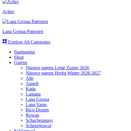
Acties
Lana Grossa Patronen
Explore All Categories
Startpagina
Shop
Garens
Nieuwe garens Lente Zomer 2026
Nieuwe garens Herfst Winter 2026-2027
Alle
Annell
Katia
Lamana
Lana Grossa
Lang Yarns
Rico Design
Rowan
Schachenmayr
Scheepjeswol
Sokkenwol