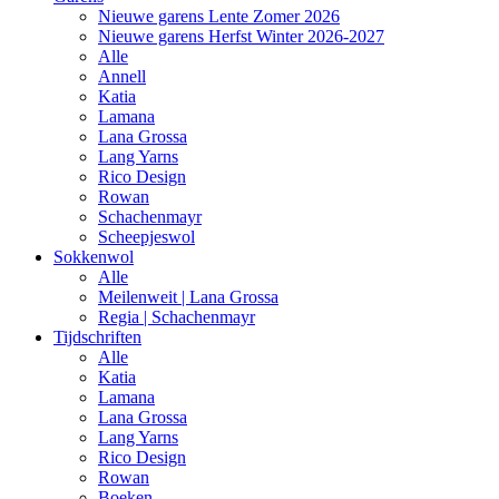
Nieuwe garens Lente Zomer 2026
Nieuwe garens Herfst Winter 2026-2027
Alle
Annell
Katia
Lamana
Lana Grossa
Lang Yarns
Rico Design
Rowan
Schachenmayr
Scheepjeswol
Sokkenwol
Alle
Meilenweit | Lana Grossa
Regia | Schachenmayr
Tijdschriften
Alle
Katia
Lamana
Lana Grossa
Lang Yarns
Rico Design
Rowan
Boeken