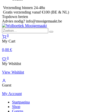
Verzending binnen 24-48u
Gratis verzending vanaf €100 (BE & NL)
Topdown breien
Advies nodig?
info@mooigemaakt.be
0
My Cart
0,00
€
0
My Wishlist
View Wishlist
Guest
My Account
Startpagina
Shop
Garens