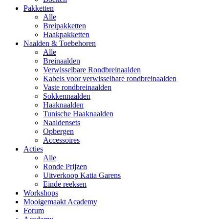
Pakketten
Alle
Breipakketten
Haakpakketten
Naalden & Toebehoren
Alle
Breinaalden
Verwisselbare Rondbreinaalden
Kabels voor verwisselbare rondbreinaalden
Vaste rondbreinaalden
Sokkennaalden
Haaknaalden
Tunische Haaknaalden
Naaldensets
Opbergen
Accessoires
Acties
Alle
Ronde Prijzen
Uitverkoop Katia Garens
Einde reeksen
Workshops
Mooigemaakt Academy
Forum