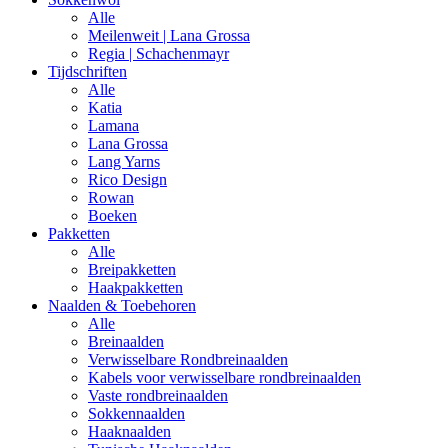
Alle
Meilenweit | Lana Grossa
Regia | Schachenmayr
Tijdschriften
Alle
Katia
Lamana
Lana Grossa
Lang Yarns
Rico Design
Rowan
Boeken
Pakketten
Alle
Breipakketten
Haakpakketten
Naalden & Toebehoren
Alle
Breinaalden
Verwisselbare Rondbreinaalden
Kabels voor verwisselbare rondbreinaalden
Vaste rondbreinaalden
Sokkennaalden
Haaknaalden