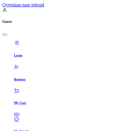
Overslaan naar inhoud
Guest
Login
Register
My Cart
(
0
)