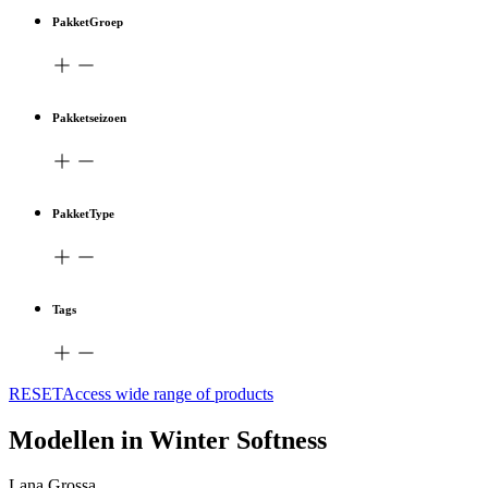
PakketGroep
Pakketseizoen
PakketType
Tags
RESETAccess wide range of products
Modellen in Winter Softness
Lana Grossa