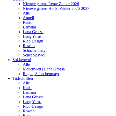
Nieuwe garens Lente Zomer 2026
Nieuwe garens Herfst Winter 2026-2027
Alle
Annell
Katia
Lamana
Lana Grossa
Lang Yarns
Rico Design
Rowan
Schachenmayr
Scheepjeswol
Sokkenwol
Alle
Meilenweit | Lana Grossa
Regia | Schachenmayr
Tijdschriften
Alle
Katia
Lamana
Lana Grossa
Lang Yarns
Rico Design
Rowan
Boeken