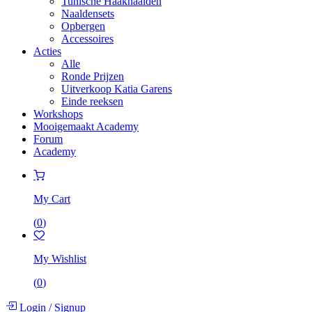
Tunische Haaknaalden
Naaldensets
Opbergen
Accessoires
Acties
Alle
Ronde Prijzen
Uitverkoop Katia Garens
Einde reeksen
Workshops
Mooigemaakt Academy
Forum
Academy
My Cart
(
0
)
My Wishlist
(
0
)
Login
/
Signup