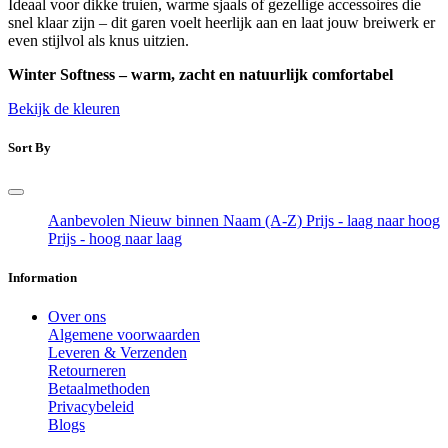
Ideaal voor dikke truien, warme sjaals of gezellige accessoires die
snel klaar zijn – dit garen voelt heerlijk aan en laat jouw breiwerk er
even stijlvol als knus uitzien.
Winter Softness – warm, zacht en natuurlijk comfortabel
Bekijk de kleuren
Sort By
Aanbevolen
Nieuw binnen
Naam (A-Z)
Prijs - laag naar hoog
Prijs - hoog naar laag
Information
Over ons
Algemene voorwaarden
Leveren & Verzenden
Retourneren
Betaalmethoden
Privacybeleid
Blogs