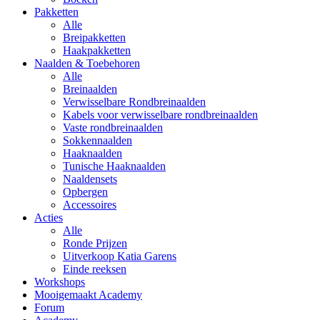
Pakketten
Alle
Breipakketten
Haakpakketten
Naalden & Toebehoren
Alle
Breinaalden
Verwisselbare Rondbreinaalden
Kabels voor verwisselbare rondbreinaalden
Vaste rondbreinaalden
Sokkennaalden
Haaknaalden
Tunische Haaknaalden
Naaldensets
Opbergen
Accessoires
Acties
Alle
Ronde Prijzen
Uitverkoop Katia Garens
Einde reeksen
Workshops
Mooigemaakt Academy
Forum