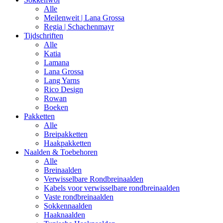
Alle
Meilenweit | Lana Grossa
Regia | Schachenmayr
Tijdschriften
Alle
Katia
Lamana
Lana Grossa
Lang Yarns
Rico Design
Rowan
Boeken
Pakketten
Alle
Breipakketten
Haakpakketten
Naalden & Toebehoren
Alle
Breinaalden
Verwisselbare Rondbreinaalden
Kabels voor verwisselbare rondbreinaalden
Vaste rondbreinaalden
Sokkennaalden
Haaknaalden