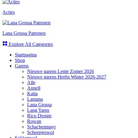
Acties
Lana Grossa Patronen
Explore All Categories
Startpagina
Shop
Garens
Nieuwe garens Lente Zomer 2026
Nieuwe garens Herfst Winter 2026-2027
Alle
Annell
Katia
Lamana
Lana Grossa
Lang Yarns
Rico Design
Rowan
Schachenmayr
Scheepjeswol
Sokkenwol