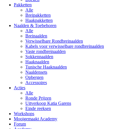
Pakketten
Alle
Breipakketten
Haakpakketten
Naalden & Toebehoren
Alle
Breinaalden
Verwisselbare Rondbreinaalden
Kabels voor verwisselbare rondbreinaalden
Vaste rondbreinaalden
Sokkennaalden
Haaknaalden
Tunische Haaknaalden
Naaldensets
Opbergen
Accessoires
Acties
Alle
Ronde Prijzen
Uitverkoop Katia Garens
Einde reeksen
Workshops
Mooigemaakt Academy
Forum