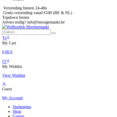
Verzending binnen 24-48u
Gratis verzending vanaf €100 (BE & NL)
Topdown breien
Advies nodig?
info@mooigemaakt.be
0
My Cart
0,00
€
0
My Wishlist
View Wishlist
Guest
My Account
Startpagina
Shop
Garens