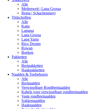
Alle
Meilenweit | Lana Grossa
Regia | Schachenmayr
Tijdschriften
Alle
Katia
Lamana
Lana Grossa
Lang Yarns
Rico Design
Rowan
Boeken
Pakketten
Alle
Breipakketten
Haakpakketten
Naalden & Toebehoren
Alle
Breinaalden
Verwisselbare Rondbreinaalden
Kabels voor verwisselbare rondbreinaalden
Vaste rondbreinaalden
Sokkennaalden
Haaknaalden