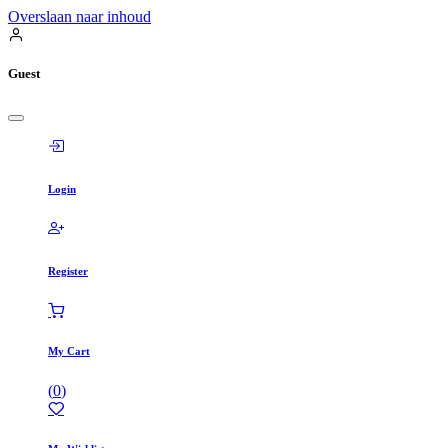
Overslaan naar inhoud
Guest
Login
Register
My Cart
(
0
)