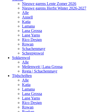
Nieuwe garens Lente Zomer 2026
Nieuwe garens Herfst Winter 2026-2027
Alle
Annell
Katia
Lamana
Lana Grossa
Lang Yarns
Rico Design
Rowan
Schachenmayr
Scheepjeswol
Sokkenwol
Alle
Meilenweit | Lana Grossa
Regia | Schachenmayr
Tijdschriften
Alle
Katia
Lamana
Lana Grossa
Lang Yarns
Rico Design
Rowan
Boeken