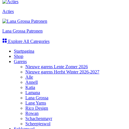
Acties
Lana Grossa Patronen
Explore All Categories
Startpagina
Shop
Garens
Nieuwe garens Lente Zomer 2026
Nieuwe garens Herfst Winter 2026-2027
Alle
Annell
Katia
Lamana
Lana Grossa
Lang Yarns
Rico Design
Rowan
Schachenmayr
Scheepjeswol
Sokkenwol