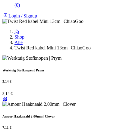
(
0
)
Login
/
Signup
Shop
Alle
Twist Red kabel Mini 13cm | ChiaoGoo
Werktuig Stofknopen | Prym
3,14
€
3,14
€
Amour Haaknaald 2,00mm | Clover
7,11
€