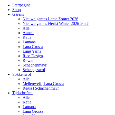
Startpagina
Shop
Garens
Nieuwe garens Lente Zomer 2026
Nieuwe garens Herfst Winter 2026-2027
Alle
Annell
Katia
Lamana
Lana Grossa
Lang Yarns
Rico Design
Rowan
Schachenmayr
Scheepjeswol
Sokkenwol
Alle
Meilenweit | Lana Grossa
Regia | Schachenmayr
Tijdschriften
Alle
Katia
Lamana
Lana Grossa