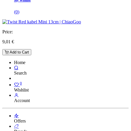
My Wishlist
(
0
)
Price:
9,01
€
Add to Cart
Home
Search
0
Wishlist
Account
Offers