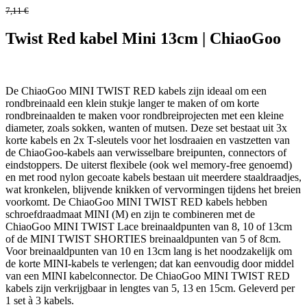
7,11
€
Twist Red kabel Mini 13cm | ChiaoGoo
De ChiaoGoo MINI TWIST RED kabels zijn ideaal om een
rondbreinaald een klein stukje langer te maken of om korte
rondbreinaalden te maken voor rondbreiprojecten met een kleine
diameter, zoals sokken, wanten of mutsen. Deze set bestaat uit 3x
korte kabels en 2x T-sleutels voor het losdraaien en vastzetten van
de ChiaoGoo-kabels aan verwisselbare breipunten, connectors of
eindstoppers. De uiterst flexibele (ook wel memory-free genoemd)
en met rood nylon gecoate kabels bestaan uit meerdere staaldraadjes,
wat kronkelen, blijvende knikken of vervormingen tijdens het breien
voorkomt. De ChiaoGoo MINI TWIST RED kabels hebben
schroefdraadmaat MINI (M) en zijn te combineren met de
ChiaoGoo MINI TWIST Lace breinaaldpunten van 8, 10 of 13cm
of de MINI TWIST SHORTIES breinaaldpunten van 5 of 8cm.
Voor breinaaldpunten van 10 en 13cm lang is het noodzakelijk om
de korte MINI-kabels te verlengen; dat kan eenvoudig door middel
van een MINI kabelconnector. De ChiaoGoo MINI TWIST RED
kabels zijn verkrijgbaar in lengtes van 5, 13 en 15cm. Geleverd per
1 set à 3 kabels.