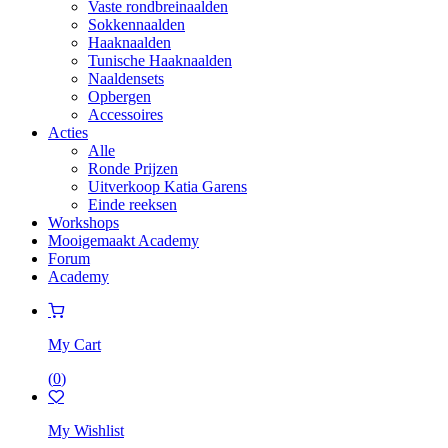
Vaste rondbreinaalden
Sokkennaalden
Haaknaalden
Tunische Haaknaalden
Naaldensets
Opbergen
Accessoires
Acties
Alle
Ronde Prijzen
Uitverkoop Katia Garens
Einde reeksen
Workshops
Mooigemaakt Academy
Forum
Academy
My Cart
(
0
)
My Wishlist