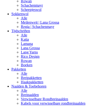
Rowan
Schachenmayr
Scheepjeswol
Sokkenwol
Alle
Meilenweit | Lana Grossa
Regia | Schachenmayr
Tijdschriften
Alle
Katia
Lamana
Lana Grossa
Lang Yarns
Rico Design
Rowan
Boeken
Pakketten
Alle
Breipakketten
Haakpakketten
Naalden & Toebehoren
Alle
Breinaalden
Verwisselbare Rondbreinaalden
Kabels voor verwisselbare rondbreinaalden