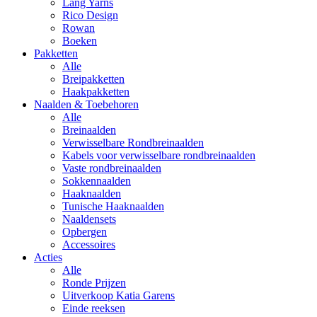
Lang Yarns
Rico Design
Rowan
Boeken
Pakketten
Alle
Breipakketten
Haakpakketten
Naalden & Toebehoren
Alle
Breinaalden
Verwisselbare Rondbreinaalden
Kabels voor verwisselbare rondbreinaalden
Vaste rondbreinaalden
Sokkennaalden
Haaknaalden
Tunische Haaknaalden
Naaldensets
Opbergen
Accessoires
Acties
Alle
Ronde Prijzen
Uitverkoop Katia Garens
Einde reeksen