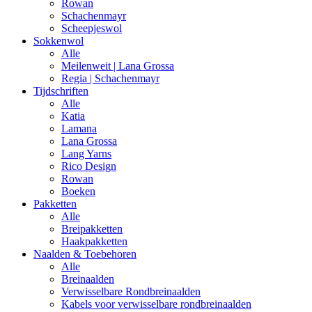
Rowan
Schachenmayr
Scheepjeswol
Sokkenwol
Alle
Meilenweit | Lana Grossa
Regia | Schachenmayr
Tijdschriften
Alle
Katia
Lamana
Lana Grossa
Lang Yarns
Rico Design
Rowan
Boeken
Pakketten
Alle
Breipakketten
Haakpakketten
Naalden & Toebehoren
Alle
Breinaalden
Verwisselbare Rondbreinaalden
Kabels voor verwisselbare rondbreinaalden