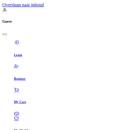
Overslaan naar inhoud
Guest
Login
Register
My Cart
(
0
)