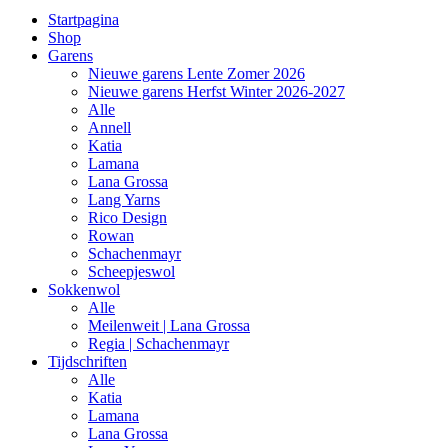
Startpagina
Shop
Garens
Nieuwe garens Lente Zomer 2026
Nieuwe garens Herfst Winter 2026-2027
Alle
Annell
Katia
Lamana
Lana Grossa
Lang Yarns
Rico Design
Rowan
Schachenmayr
Scheepjeswol
Sokkenwol
Alle
Meilenweit | Lana Grossa
Regia | Schachenmayr
Tijdschriften
Alle
Katia
Lamana
Lana Grossa