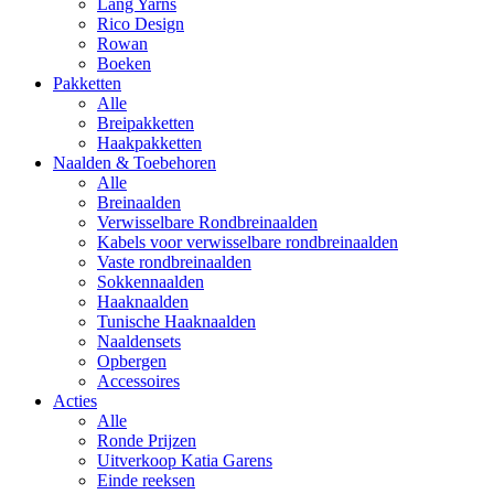
Lang Yarns
Rico Design
Rowan
Boeken
Pakketten
Alle
Breipakketten
Haakpakketten
Naalden & Toebehoren
Alle
Breinaalden
Verwisselbare Rondbreinaalden
Kabels voor verwisselbare rondbreinaalden
Vaste rondbreinaalden
Sokkennaalden
Haaknaalden
Tunische Haaknaalden
Naaldensets
Opbergen
Accessoires
Acties
Alle
Ronde Prijzen
Uitverkoop Katia Garens
Einde reeksen