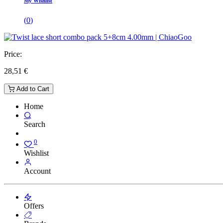
My Wishlist
(
0
)
Price:
28,51
€
Add to Cart
Home
Search
0
Wishlist
Account
Offers