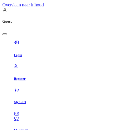
Overslaan naar inhoud
Guest
Login
Register
My Cart
(
0
)