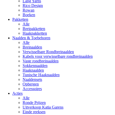
Lang Yarns
Rico Design
Rowan
Boeken
Pakketten
Alle
Breipakketten
Haakpakketten
Naalden & Toebehoren
Alle
Breinaalden
Verwisselbare Rondbreinaalden
Kabels voor verwisselbare rondbreinaalden
Vaste rondbreinaalden
Sokkennaalden
Haaknaalden
Tunische Haaknaalden
Naaldensets
Opbergen
Accessoires
Acties
Alle
Ronde Prijzen
Uitverkoop Katia Garens
Einde reeksen