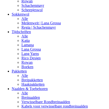
Rowan
Schachenmayr
Scheepjeswol
Sokkenwol
Alle
Meilenweit | Lana Grossa
Regia | Schachenmayr
Tijdschriften
Alle
Katia
Lamana
Lana Grossa
Lang Yarns
Rico Design
Rowan
Boeken
Pakketten
Alle
Breipakketten
Haakpakketten
Naalden & Toebehoren
Alle
Breinaalden
Verwisselbare Rondbreinaalden
Kabels voor verwisselbare rondbreinaalden