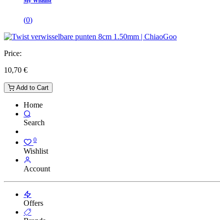
My Wishlist
(
0
)
Price:
10,70
€
Add to Cart
Home
Search
0
Wishlist
Account
Offers