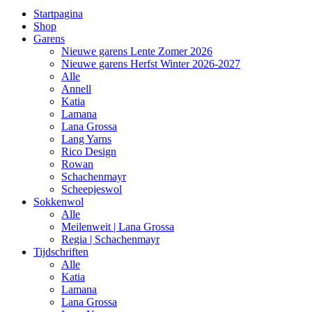
Startpagina
Shop
Garens
Nieuwe garens Lente Zomer 2026
Nieuwe garens Herfst Winter 2026-2027
Alle
Annell
Katia
Lamana
Lana Grossa
Lang Yarns
Rico Design
Rowan
Schachenmayr
Scheepjeswol
Sokkenwol
Alle
Meilenweit | Lana Grossa
Regia | Schachenmayr
Tijdschriften
Alle
Katia
Lamana
Lana Grossa