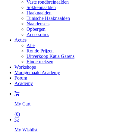
Vaste rondbreinaalden
Sokkennaalden
Haaknaalden
Tunische Haaknaalden
Naaldensets
Opbergen
Accessoires
Acties
Alle
Ronde Prijzen
Uitverkoop Katia Garens
Einde reeksen
Workshops
Mooigemaakt Academy
Forum
Academy
My Cart
(
0
)
My Wishlist