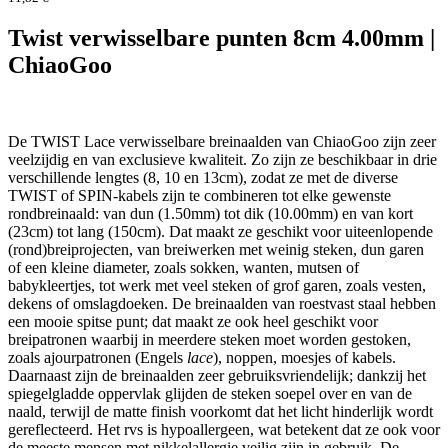
Twist verwisselbare punten 8cm 4.00mm |
ChiaoGoo
De TWIST Lace verwisselbare breinaalden van ChiaoGoo zijn zeer
veelzijdig en van exclusieve kwaliteit. Zo zijn ze beschikbaar in drie
verschillende lengtes (8, 10 en 13cm), zodat ze met de diverse
TWIST of SPIN-kabels zijn te combineren tot elke gewenste
rondbreinaald: van dun (1.50mm) tot dik (10.00mm) en van kort
(23cm) tot lang (150cm). Dat maakt ze geschikt voor uiteenlopende
(rond)breiprojecten, van breiwerken met weinig steken, dun garen
of een kleine diameter, zoals sokken, wanten, mutsen of
babykleertjes, tot werk met veel steken of grof garen, zoals vesten,
dekens of omslagdoeken. De breinaalden van roestvast staal hebben
een mooie spitse punt; dat maakt ze ook heel geschikt voor
breipatronen waarbij in meerdere steken moet worden gestoken,
zoals ajourpatronen (Engels
lace
), noppen, moesjes of kabels.
Daarnaast zijn de breinaalden zeer gebruiksvriendelijk; dankzij het
spiegelgladde oppervlak glijden de steken soepel over en van de
naald, terwijl de matte finish voorkomt dat het licht hinderlijk wordt
gereflecteerd. Het rvs is hypoallergeen, wat betekent dat ze ook voor
de meeste mensen met nikkelallergie veilig zijn in gebruik. De