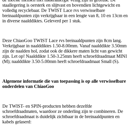
staallegering is oersterk en slijtvast en bovendien lichtgewicht en
volledig recyclebaar. De TWIST Lace rvs verwisselbare
breinaaldpunten zijn verkrijgbaar in een lengte van 8, 10 en 13cm en
in diverse naalddiktes. Geleverd per 1 stuk.
Deze ChiaoGoo TWIST Lace rvs breinaaldpunten zijn 8cm lang.
Verkrijgbaar in naalddiktes 1.50-8.00mm. Vanaf naalddikte 3.50mm
zijn de naalden hol, zodat ook de dikkere maten licht van gewicht
zijn. Let op! Naalddikte 1.50-3.25mm heeft schroefdraadmaat MINI
(M); naalddikte 3.50-5.00mm heeft schroefdraadmaat Small (S).
Algemene informatie die van toepassing is op alle verwisselbare
onderdelen van ChiaoGoo
De TWIST- en SPIN-producten hebben dezelfde
schroefdraadmaten, waardoor ze onderling zijn te combineren. De
schroefdraadmaat is duidelijk zichtbaar in de breinaaldpunten en
kabels gelaserd: