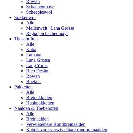
Rowan
Schachenmayr
Scheepjeswol
Sokkenwol
Alle
Meilenweit | Lana Grossa
Regia | Schachenmayr
Tijdschriften
Alle
Katia
Lamana
Lana Grossa
Lang Yarns
Rico Design
Rowan
Boeken
Pakketten
Alle
Breipakketten
Haakpakketten
Naalden & Toebehoren
Alle
Breinaalden
Verwisselbare Rondbreinaalden
Kabels voor verwisselbare rondbreinaalden