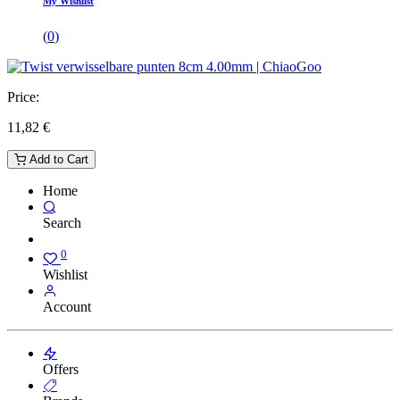
My Wishlist
(
0
)
Price:
11,82
€
Add to Cart
Home
Search
0
Wishlist
Account
Offers