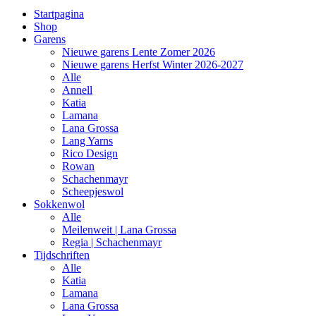
Startpagina
Shop
Garens
Nieuwe garens Lente Zomer 2026
Nieuwe garens Herfst Winter 2026-2027
Alle
Annell
Katia
Lamana
Lana Grossa
Lang Yarns
Rico Design
Rowan
Schachenmayr
Scheepjeswol
Sokkenwol
Alle
Meilenweit | Lana Grossa
Regia | Schachenmayr
Tijdschriften
Alle
Katia
Lamana
Lana Grossa