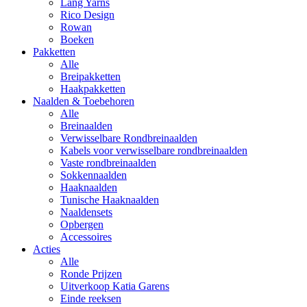
Lang Yarns
Rico Design
Rowan
Boeken
Pakketten
Alle
Breipakketten
Haakpakketten
Naalden & Toebehoren
Alle
Breinaalden
Verwisselbare Rondbreinaalden
Kabels voor verwisselbare rondbreinaalden
Vaste rondbreinaalden
Sokkennaalden
Haaknaalden
Tunische Haaknaalden
Naaldensets
Opbergen
Accessoires
Acties
Alle
Ronde Prijzen
Uitverkoop Katia Garens
Einde reeksen