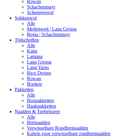
Rowan
Schachenmayr
Scheepjeswol
Sokkenwol
Alle
Meilenweit | Lana Grossa
Regia | Schachenmayr
Tijdschriften
Alle
Katia
Lamana
Lana Grossa
Lang Yarns
Rico Design
Rowan
Boeken
Pakketten
Alle
Breipakketten
Haakpakketten
Naalden & Toebehoren
Alle
Breinaalden
Verwisselbare Rondbreinaalden
Kabels voor verwisselbare rondbreinaalden