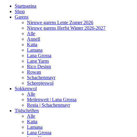
Startpagina
Shop
Garens
Nieuwe garens Lente Zomer 2026
Nieuwe garens Herfst Winter 2026-2027
Alle
Annell
Katia
Lamana
Lana Grossa
Lang Yarns
Rico Design
Rowan
Schachenmayr
Scheepjeswol
Sokkenwol
Alle
Meilenweit | Lana Grossa
Regia | Schachenmayr
Tijdschriften
Alle
Katia
Lamana
Lana Grossa