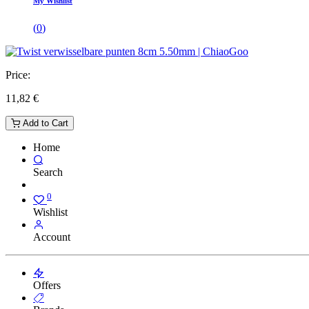
My Wishlist
(
0
)
Price:
11,82
€
Add to Cart
Home
Search
0
Wishlist
Account
Offers