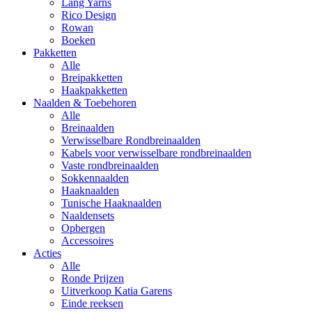
Lang Yarns
Rico Design
Rowan
Boeken
Pakketten
Alle
Breipakketten
Haakpakketten
Naalden & Toebehoren
Alle
Breinaalden
Verwisselbare Rondbreinaalden
Kabels voor verwisselbare rondbreinaalden
Vaste rondbreinaalden
Sokkennaalden
Haaknaalden
Tunische Haaknaalden
Naaldensets
Opbergen
Accessoires
Acties
Alle
Ronde Prijzen
Uitverkoop Katia Garens
Einde reeksen