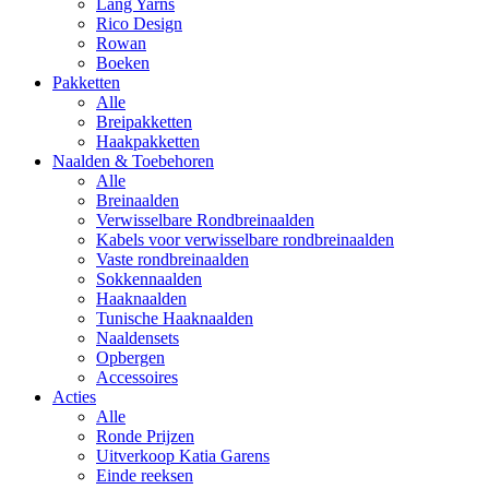
Lang Yarns
Rico Design
Rowan
Boeken
Pakketten
Alle
Breipakketten
Haakpakketten
Naalden & Toebehoren
Alle
Breinaalden
Verwisselbare Rondbreinaalden
Kabels voor verwisselbare rondbreinaalden
Vaste rondbreinaalden
Sokkennaalden
Haaknaalden
Tunische Haaknaalden
Naaldensets
Opbergen
Accessoires
Acties
Alle
Ronde Prijzen
Uitverkoop Katia Garens
Einde reeksen