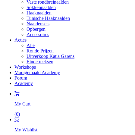
Vaste rondbreinaalden
Sokkennaalden
Haaknaalden
Tunische Haaknaalden
Naaldensets
Opbergen
Accessoires
Acties
Alle
Ronde Prijzen
Uitverkoop Katia Garens
Einde reeksen
Workshops
Mooigemaakt Academy
Forum
Academy
My Cart
(
0
)
My Wishlist