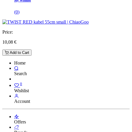
My Wishlist
(
0
)
Price:
10,08
€
Add to Cart
Home
Search
0
Wishlist
Account
Offers