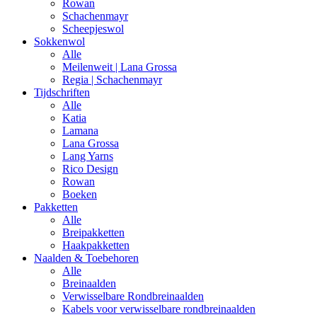
Rowan
Schachenmayr
Scheepjeswol
Sokkenwol
Alle
Meilenweit | Lana Grossa
Regia | Schachenmayr
Tijdschriften
Alle
Katia
Lamana
Lana Grossa
Lang Yarns
Rico Design
Rowan
Boeken
Pakketten
Alle
Breipakketten
Haakpakketten
Naalden & Toebehoren
Alle
Breinaalden
Verwisselbare Rondbreinaalden
Kabels voor verwisselbare rondbreinaalden