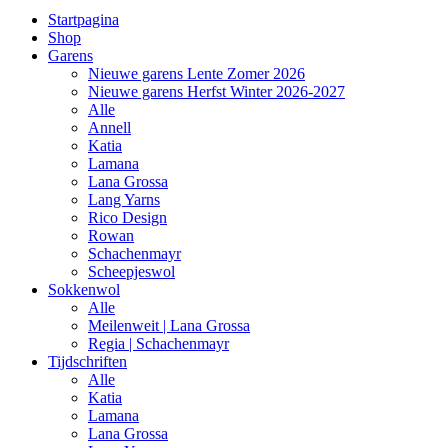
Startpagina
Shop
Garens
Nieuwe garens Lente Zomer 2026
Nieuwe garens Herfst Winter 2026-2027
Alle
Annell
Katia
Lamana
Lana Grossa
Lang Yarns
Rico Design
Rowan
Schachenmayr
Scheepjeswol
Sokkenwol
Alle
Meilenweit | Lana Grossa
Regia | Schachenmayr
Tijdschriften
Alle
Katia
Lamana
Lana Grossa