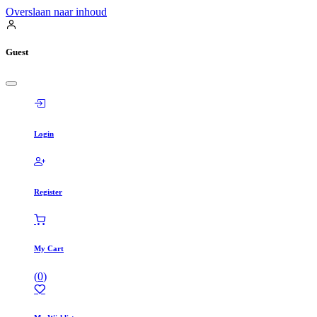
Overslaan naar inhoud
Guest
Login
Register
My Cart
(
0
)