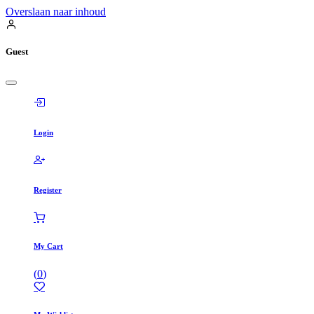
Overslaan naar inhoud
Guest
Login
Register
My Cart
(
0
)