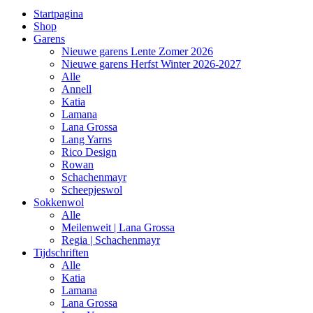
Startpagina
Shop
Garens
Nieuwe garens Lente Zomer 2026
Nieuwe garens Herfst Winter 2026-2027
Alle
Annell
Katia
Lamana
Lana Grossa
Lang Yarns
Rico Design
Rowan
Schachenmayr
Scheepjeswol
Sokkenwol
Alle
Meilenweit | Lana Grossa
Regia | Schachenmayr
Tijdschriften
Alle
Katia
Lamana
Lana Grossa