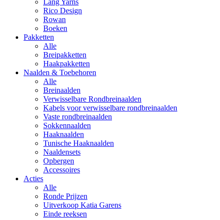
Lang Yarns
Rico Design
Rowan
Boeken
Pakketten
Alle
Breipakketten
Haakpakketten
Naalden & Toebehoren
Alle
Breinaalden
Verwisselbare Rondbreinaalden
Kabels voor verwisselbare rondbreinaalden
Vaste rondbreinaalden
Sokkennaalden
Haaknaalden
Tunische Haaknaalden
Naaldensets
Opbergen
Accessoires
Acties
Alle
Ronde Prijzen
Uitverkoop Katia Garens
Einde reeksen