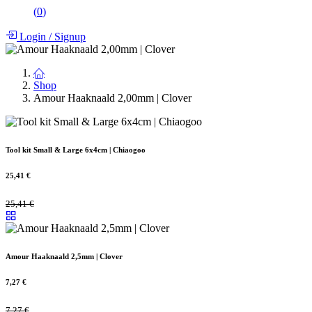
(
0
)
Login
/
Signup
Shop
Amour Haaknaald 2,00mm | Clover
Tool kit Small & Large 6x4cm | Chiaogoo
25,41
€
25,41
€
Amour Haaknaald 2,5mm | Clover
7,27
€
7,27
€