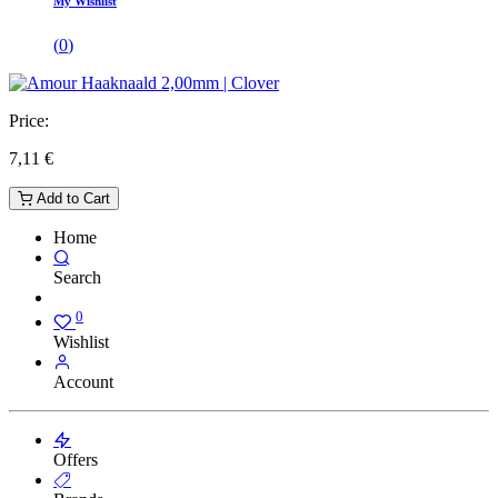
My Wishlist
(
0
)
Price:
7,11
€
Add to Cart
Home
Search
0
Wishlist
Account
Offers