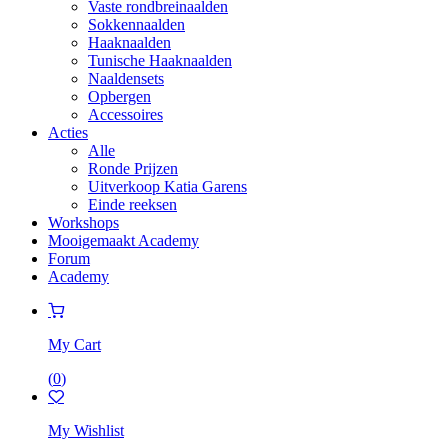
Vaste rondbreinaalden
Sokkennaalden
Haaknaalden
Tunische Haaknaalden
Naaldensets
Opbergen
Accessoires
Acties
Alle
Ronde Prijzen
Uitverkoop Katia Garens
Einde reeksen
Workshops
Mooigemaakt Academy
Forum
Academy
My Cart
(
0
)
My Wishlist