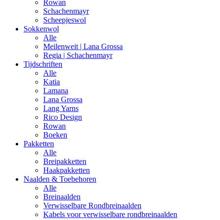
Rowan
Schachenmayr
Scheepjeswol
Sokkenwol
Alle
Meilenweit | Lana Grossa
Regia | Schachenmayr
Tijdschriften
Alle
Katia
Lamana
Lana Grossa
Lang Yarns
Rico Design
Rowan
Boeken
Pakketten
Alle
Breipakketten
Haakpakketten
Naalden & Toebehoren
Alle
Breinaalden
Verwisselbare Rondbreinaalden
Kabels voor verwisselbare rondbreinaalden