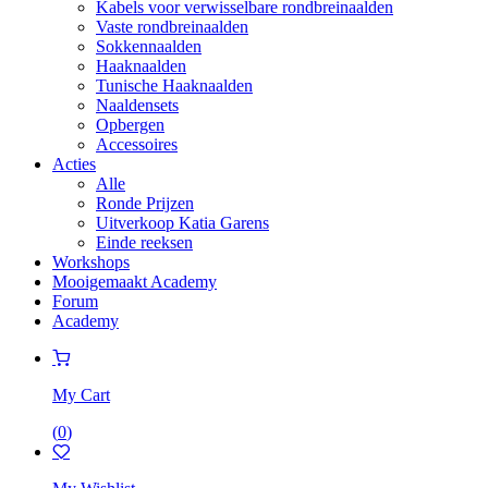
Kabels voor verwisselbare rondbreinaalden
Vaste rondbreinaalden
Sokkennaalden
Haaknaalden
Tunische Haaknaalden
Naaldensets
Opbergen
Accessoires
Acties
Alle
Ronde Prijzen
Uitverkoop Katia Garens
Einde reeksen
Workshops
Mooigemaakt Academy
Forum
Academy
My Cart
(
0
)