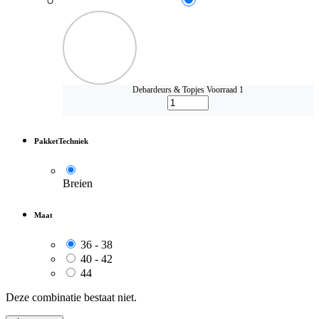
Debardeurs & Topjes
Voorraad 1
PakketTechniek
Breien
Maat
36 - 38
40 - 42
44
Deze combinatie bestaat niet.