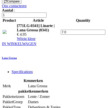
Compare
Ons contacteren
Aantal
:
Product
Article
Quantity
[771LG-0341] Linarte |
Lana Grossa (0341)
€ 4.95
Wijzig kleur
IN WINKELWAGEN
Lana Grossa
Specifications
Kenmerken
Merk
Lana Grossa
pakketkenmerken
Pakketseizoen
Lente / Zomer
PakketGroep
Dames
PakketType
Debardeurs & Topjes