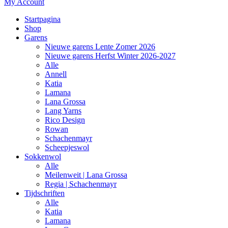
My Account
Startpagina
Shop
Garens
Nieuwe garens Lente Zomer 2026
Nieuwe garens Herfst Winter 2026-2027
Alle
Annell
Katia
Lamana
Lana Grossa
Lang Yarns
Rico Design
Rowan
Schachenmayr
Scheepjeswol
Sokkenwol
Alle
Meilenweit | Lana Grossa
Regia | Schachenmayr
Tijdschriften
Alle
Katia
Lamana