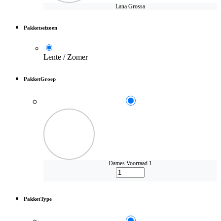
Lana Grossa
Pakketseizoen
Lente / Zomer
PakketGroep
Dames
Voorraad 1
PakketType