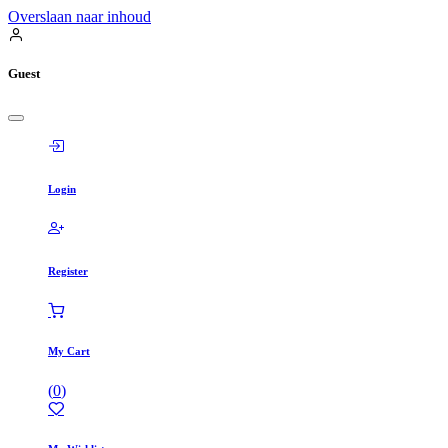
Overslaan naar inhoud
Guest
Login
Register
My Cart
(
0
)