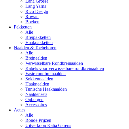
Lana Grossa
Lang Yarns
Rico Design
Rowan
Boeken
Pakketten
Alle
Breipakketten
Haakpakketten
Naalden & Toebehoren
Alle
Breinaalden
Verwisselbare Rondbreinaalden
Kabels voor verwisselbare rondbreinaalden
Vaste rondbreinaalden
Sokkennaalden
Haaknaalden
Tunische Haaknaalden
Naaldensets
Opbergen
Accessoires
Acties
Alle
Ronde Prijzen
Uitverkoop Katia Garens