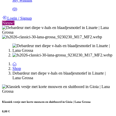
My Wishlist
(
0
)
Login
/
Signup
Nieuw!
Shop
Debardeur met diepe v-hals en blaadjesmotief in Linarte |
Lana Grossa
Klassiek vestje met korte mouwen en sluitboord in Gioia | Lana Grossa
0,00
€