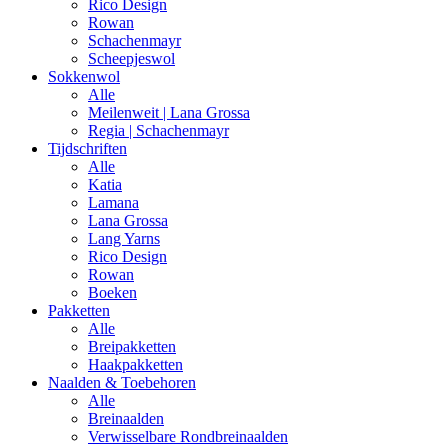
Rico Design
Rowan
Schachenmayr
Scheepjeswol
Sokkenwol
Alle
Meilenweit | Lana Grossa
Regia | Schachenmayr
Tijdschriften
Alle
Katia
Lamana
Lana Grossa
Lang Yarns
Rico Design
Rowan
Boeken
Pakketten
Alle
Breipakketten
Haakpakketten
Naalden & Toebehoren
Alle
Breinaalden
Verwisselbare Rondbreinaalden