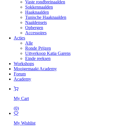
Vaste rondbreinaalden
Sokkennaalden
Haaknaalden
Tunische Haaknaalden
Naaldensets
Opbergen
Accessoires
Acties
Alle
Ronde Prijzen
Uitverkoop Katia Garens
Einde reeksen
Workshops
Mooigemaakt Academy
Forum
Academy
My Cart
(
0
)
My Wishlist