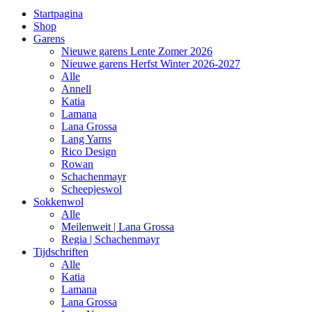
Startpagina
Shop
Garens
Nieuwe garens Lente Zomer 2026
Nieuwe garens Herfst Winter 2026-2027
Alle
Annell
Katia
Lamana
Lana Grossa
Lang Yarns
Rico Design
Rowan
Schachenmayr
Scheepjeswol
Sokkenwol
Alle
Meilenweit | Lana Grossa
Regia | Schachenmayr
Tijdschriften
Alle
Katia
Lamana
Lana Grossa