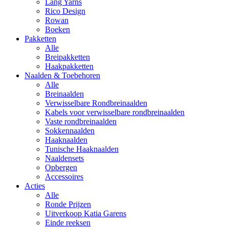
Lang Yarns
Rico Design
Rowan
Boeken
Pakketten
Alle
Breipakketten
Haakpakketten
Naalden & Toebehoren
Alle
Breinaalden
Verwisselbare Rondbreinaalden
Kabels voor verwisselbare rondbreinaalden
Vaste rondbreinaalden
Sokkennaalden
Haaknaalden
Tunische Haaknaalden
Naaldensets
Opbergen
Accessoires
Acties
Alle
Ronde Prijzen
Uitverkoop Katia Garens
Einde reeksen