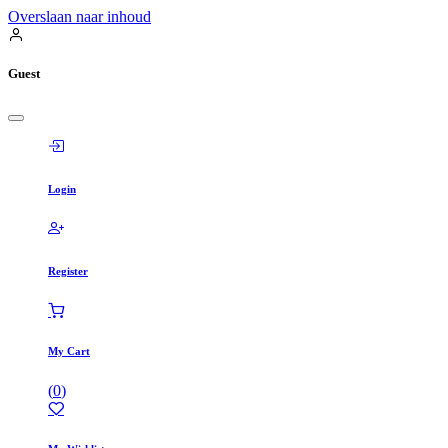
Overslaan naar inhoud
Guest
Login
Register
My Cart
(
0
)