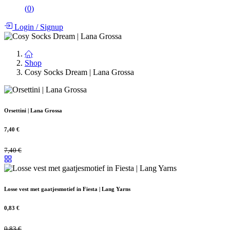
(
0
)
Login
/
Signup
Shop
Cosy Socks Dream | Lana Grossa
Orsettini | Lana Grossa
7,40
€
7,40
€
Losse vest met gaatjesmotief in Fiesta | Lang Yarns
0,83
€
0,83
€