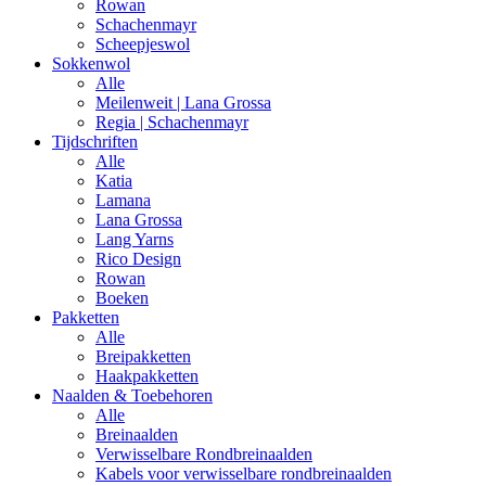
Rowan
Schachenmayr
Scheepjeswol
Sokkenwol
Alle
Meilenweit | Lana Grossa
Regia | Schachenmayr
Tijdschriften
Alle
Katia
Lamana
Lana Grossa
Lang Yarns
Rico Design
Rowan
Boeken
Pakketten
Alle
Breipakketten
Haakpakketten
Naalden & Toebehoren
Alle
Breinaalden
Verwisselbare Rondbreinaalden
Kabels voor verwisselbare rondbreinaalden