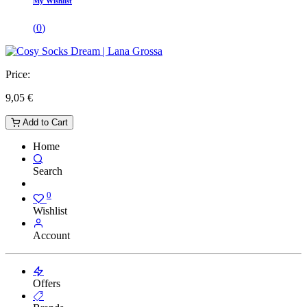
My Wishlist
(
0
)
Price:
9,05
€
Add to Cart
Home
Search
0
Wishlist
Account
Offers