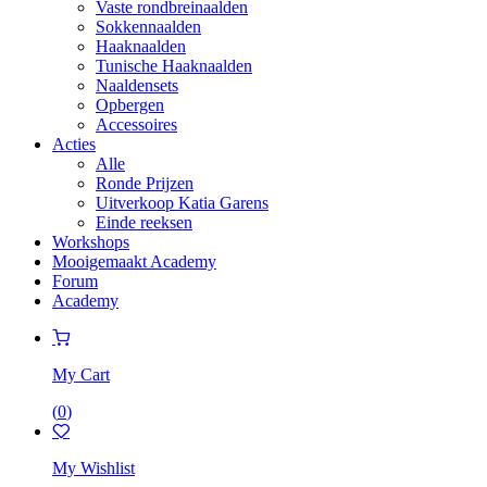
Vaste rondbreinaalden
Sokkennaalden
Haaknaalden
Tunische Haaknaalden
Naaldensets
Opbergen
Accessoires
Acties
Alle
Ronde Prijzen
Uitverkoop Katia Garens
Einde reeksen
Workshops
Mooigemaakt Academy
Forum
Academy
My Cart
(
0
)
My Wishlist