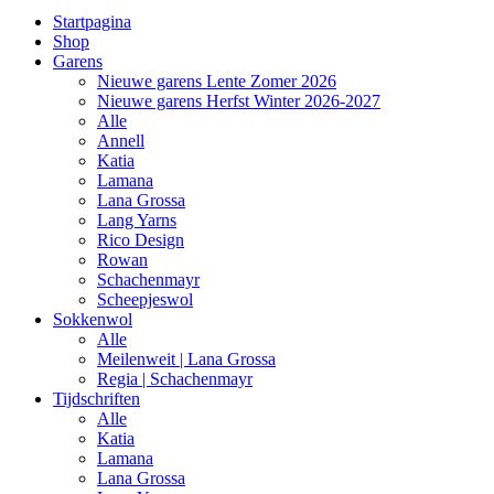
Startpagina
Shop
Garens
Nieuwe garens Lente Zomer 2026
Nieuwe garens Herfst Winter 2026-2027
Alle
Annell
Katia
Lamana
Lana Grossa
Lang Yarns
Rico Design
Rowan
Schachenmayr
Scheepjeswol
Sokkenwol
Alle
Meilenweit | Lana Grossa
Regia | Schachenmayr
Tijdschriften
Alle
Katia
Lamana
Lana Grossa