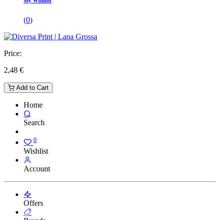
My Wishlist
(
0
)
Price:
2,48
€
Add to Cart
Home
Search
0
Wishlist
Account
Offers