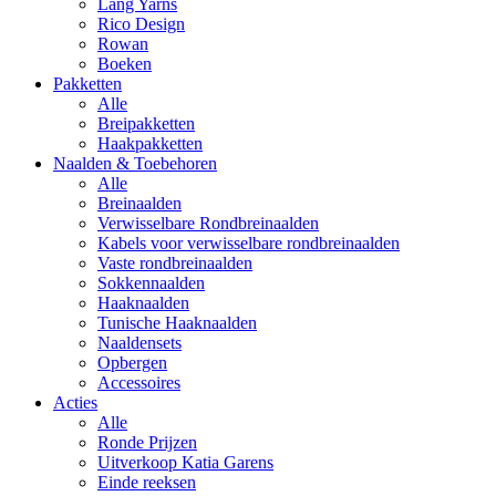
Lang Yarns
Rico Design
Rowan
Boeken
Pakketten
Alle
Breipakketten
Haakpakketten
Naalden & Toebehoren
Alle
Breinaalden
Verwisselbare Rondbreinaalden
Kabels voor verwisselbare rondbreinaalden
Vaste rondbreinaalden
Sokkennaalden
Haaknaalden
Tunische Haaknaalden
Naaldensets
Opbergen
Accessoires
Acties
Alle
Ronde Prijzen
Uitverkoop Katia Garens
Einde reeksen