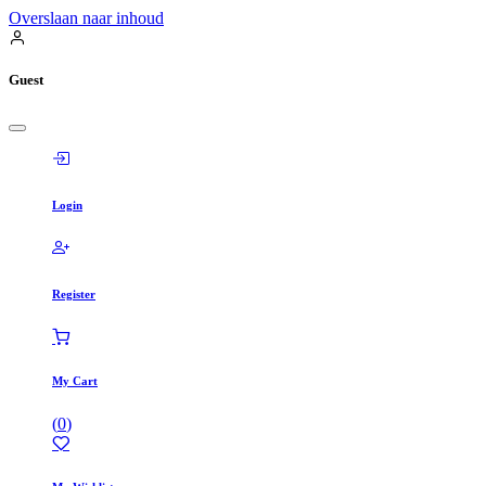
Overslaan naar inhoud
Guest
Login
Register
My Cart
(
0
)