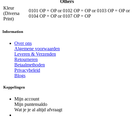
Others
Kleur
0101 OP = OP
or
0102 OP = OP
or
0103 OP = OP
or
(Diversa
0104 OP = OP
or
0107 OP = OP
Print)
Information
Over ons
Algemene voorwaarden
Leveren & Verzenden
Retourneren
Betaalmethoden
Privacybeleid
Blogs
Koppelingen
Mijn account
Mijn puntensaldo
Wat je je al altijd afvraagt