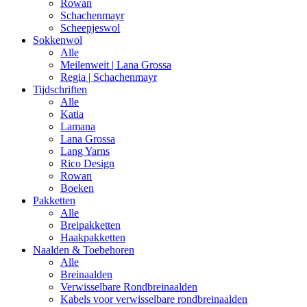
Rowan
Schachenmayr
Scheepjeswol
Sokkenwol
Alle
Meilenweit | Lana Grossa
Regia | Schachenmayr
Tijdschriften
Alle
Katia
Lamana
Lana Grossa
Lang Yarns
Rico Design
Rowan
Boeken
Pakketten
Alle
Breipakketten
Haakpakketten
Naalden & Toebehoren
Alle
Breinaalden
Verwisselbare Rondbreinaalden
Kabels voor verwisselbare rondbreinaalden