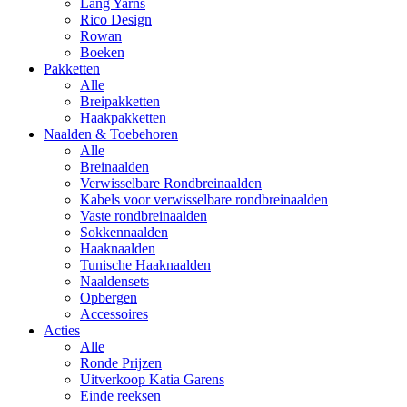
Lang Yarns
Rico Design
Rowan
Boeken
Pakketten
Alle
Breipakketten
Haakpakketten
Naalden & Toebehoren
Alle
Breinaalden
Verwisselbare Rondbreinaalden
Kabels voor verwisselbare rondbreinaalden
Vaste rondbreinaalden
Sokkennaalden
Haaknaalden
Tunische Haaknaalden
Naaldensets
Opbergen
Accessoires
Acties
Alle
Ronde Prijzen
Uitverkoop Katia Garens
Einde reeksen