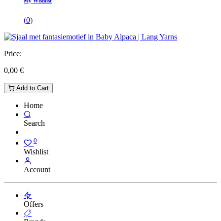
My Wishlist
(
0
)
Price:
0,00
€
Add to Cart
Home
Search
0
Wishlist
Account
Offers