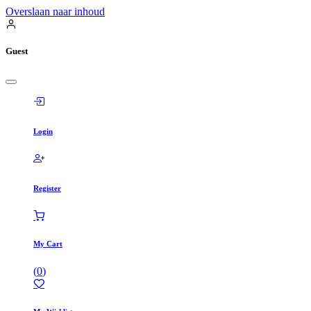
Overslaan naar inhoud
Guest
Login
Register
My Cart
(
0
)