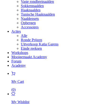
Vaste rondbreinaalden
Sokkennaalden
Haaknaalden
Tunische Haaknaalden
Naaldensets
Opbergen
Accessoires
Acties
Alle
Ronde Prijzen
Uitverkoop Katia Garens
Einde reeksen
Workshops
Mooigemaakt Academy
Forum
Academy
My Cart
(
0
)
My Wishlist