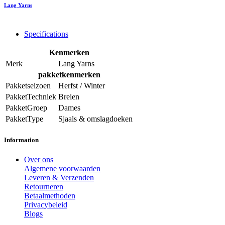
Lang Yarns
Specifications
Kenmerken
Merk
Lang Yarns
pakketkenmerken
Pakketseizoen
Herfst / Winter
PakketTechniek
Breien
PakketGroep
Dames
PakketType
Sjaals & omslagdoeken
Information
Over ons
Algemene voorwaarden
Leveren & Verzenden
Retourneren
Betaalmethoden
Privacybeleid
Blogs