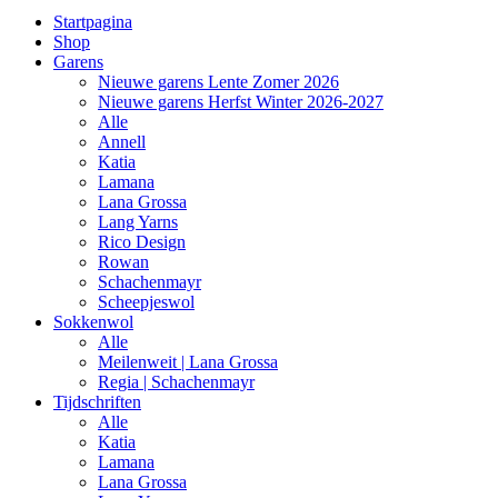
Startpagina
Shop
Garens
Nieuwe garens Lente Zomer 2026
Nieuwe garens Herfst Winter 2026-2027
Alle
Annell
Katia
Lamana
Lana Grossa
Lang Yarns
Rico Design
Rowan
Schachenmayr
Scheepjeswol
Sokkenwol
Alle
Meilenweit | Lana Grossa
Regia | Schachenmayr
Tijdschriften
Alle
Katia
Lamana
Lana Grossa