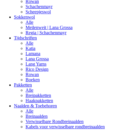
Rowan
Schachenmayr
Scheepjeswol
Sokkenwol
Alle
Meilenweit | Lana Grossa
Regia | Schachenmayr
Tijdschriften
Alle
Katia
Lamana
Lana Grossa
Lang Yarns
Rico Design
Rowan
Boeken
Pakketten
Alle
Breipakketten
Haakpakketten
Naalden & Toebehoren
Alle
Breinaalden
Verwisselbare Rondbreinaalden
Kabels voor verwisselbare rondbreinaalden