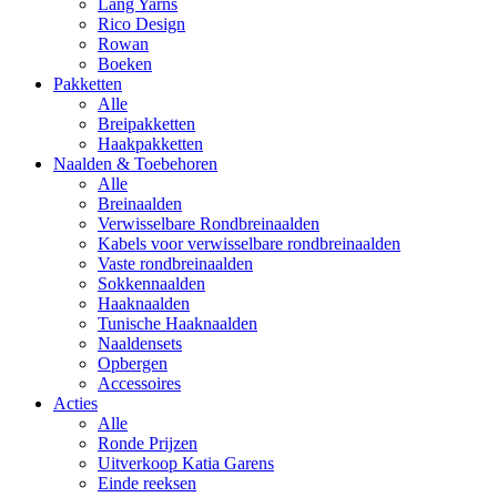
Lang Yarns
Rico Design
Rowan
Boeken
Pakketten
Alle
Breipakketten
Haakpakketten
Naalden & Toebehoren
Alle
Breinaalden
Verwisselbare Rondbreinaalden
Kabels voor verwisselbare rondbreinaalden
Vaste rondbreinaalden
Sokkennaalden
Haaknaalden
Tunische Haaknaalden
Naaldensets
Opbergen
Accessoires
Acties
Alle
Ronde Prijzen
Uitverkoop Katia Garens
Einde reeksen