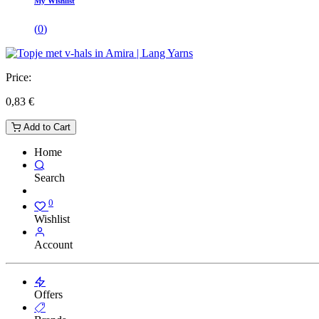
My Wishlist
(
0
)
Price:
0,83
€
Add to Cart
Home
Search
0
Wishlist
Account
Offers