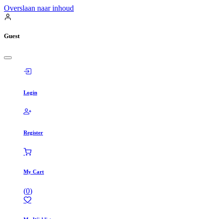
Overslaan naar inhoud
Guest
Login
Register
My Cart
(
0
)