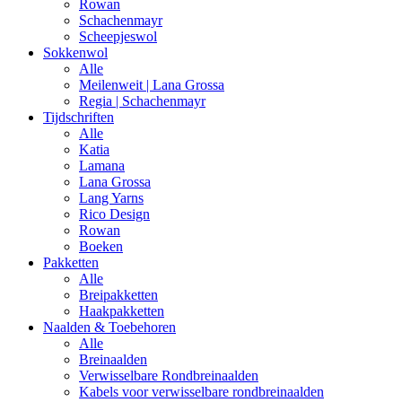
Rowan
Schachenmayr
Scheepjeswol
Sokkenwol
Alle
Meilenweit | Lana Grossa
Regia | Schachenmayr
Tijdschriften
Alle
Katia
Lamana
Lana Grossa
Lang Yarns
Rico Design
Rowan
Boeken
Pakketten
Alle
Breipakketten
Haakpakketten
Naalden & Toebehoren
Alle
Breinaalden
Verwisselbare Rondbreinaalden
Kabels voor verwisselbare rondbreinaalden