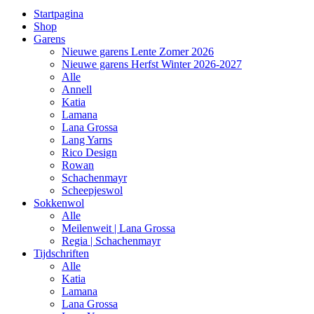
Startpagina
Shop
Garens
Nieuwe garens Lente Zomer 2026
Nieuwe garens Herfst Winter 2026-2027
Alle
Annell
Katia
Lamana
Lana Grossa
Lang Yarns
Rico Design
Rowan
Schachenmayr
Scheepjeswol
Sokkenwol
Alle
Meilenweit | Lana Grossa
Regia | Schachenmayr
Tijdschriften
Alle
Katia
Lamana
Lana Grossa