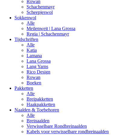
Rowan
Schachenmayr
Scheepjeswol
Sokkenwol
Alle
Meilenweit | Lana Grossa
Regia | Schachenmayr
Tijdschriften
Alle
Katia
Lamana
Lana Grossa
Lang Yarns
Rico Design
Rowan
Boeken
Pakketten
Alle
Breipakketten
Haakpakketten
Naalden & Toebehoren
Alle
Breinaalden
Verwisselbare Rondbreinaalden
Kabels voor verwisselbare rondbreinaalden