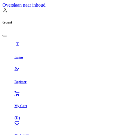
Overslaan naar inhoud
Guest
Login
Register
My Cart
(
0
)