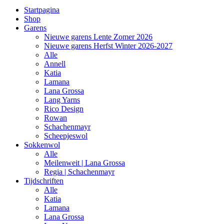
Startpagina
Shop
Garens
Nieuwe garens Lente Zomer 2026
Nieuwe garens Herfst Winter 2026-2027
Alle
Annell
Katia
Lamana
Lana Grossa
Lang Yarns
Rico Design
Rowan
Schachenmayr
Scheepjeswol
Sokkenwol
Alle
Meilenweit | Lana Grossa
Regia | Schachenmayr
Tijdschriften
Alle
Katia
Lamana
Lana Grossa