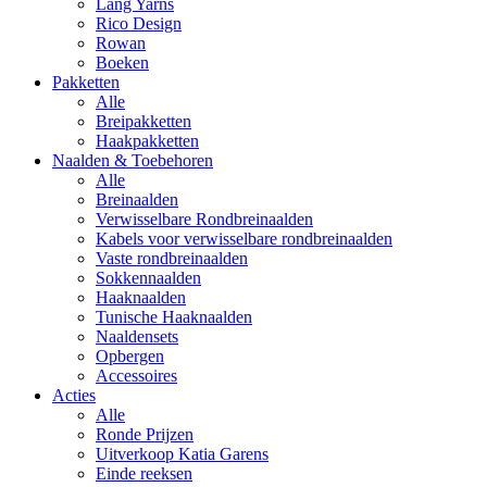
Lang Yarns
Rico Design
Rowan
Boeken
Pakketten
Alle
Breipakketten
Haakpakketten
Naalden & Toebehoren
Alle
Breinaalden
Verwisselbare Rondbreinaalden
Kabels voor verwisselbare rondbreinaalden
Vaste rondbreinaalden
Sokkennaalden
Haaknaalden
Tunische Haaknaalden
Naaldensets
Opbergen
Accessoires
Acties
Alle
Ronde Prijzen
Uitverkoop Katia Garens
Einde reeksen