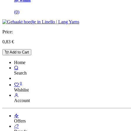
My Wishlist
(
0
)
Price:
0,83
€
Add to Cart
Home
Search
0
Wishlist
Account
Offers