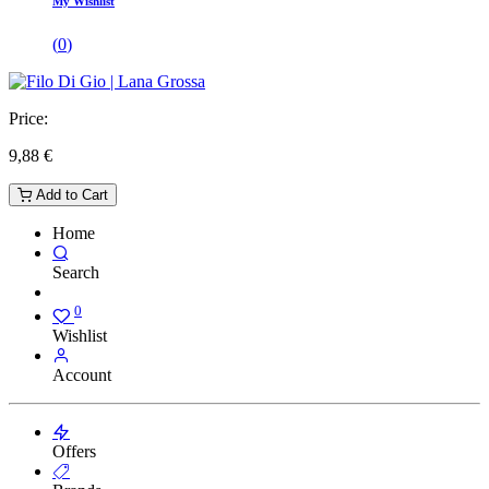
My Wishlist
(
0
)
Price:
9,88
€
Add to Cart
Home
Search
0
Wishlist
Account
Offers