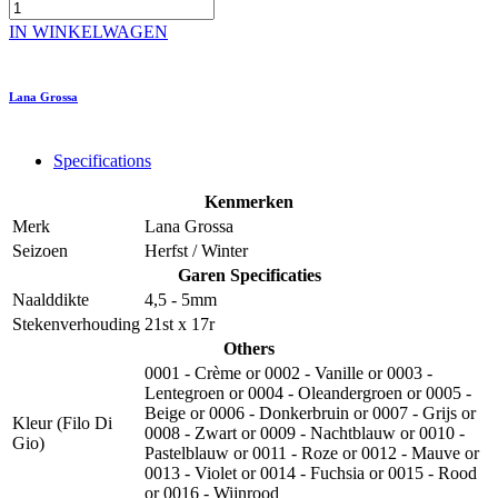
IN WINKELWAGEN
Lana Grossa
Specifications
Kenmerken
Merk
Lana Grossa
Seizoen
Herfst / Winter
Garen Specificaties
Naalddikte
4,5 - 5mm
Stekenverhouding
21st x 17r
Others
0001 - Crème
or
0002 - Vanille
or
0003 -
Lentegroen
or
0004 - Oleandergroen
or
0005 -
Beige
or
0006 - Donkerbruin
or
0007 - Grijs
or
Kleur (Filo Di
0008 - Zwart
or
0009 - Nachtblauw
or
0010 -
Gio)
Pastelblauw
or
0011 - Roze
or
0012 - Mauve
or
0013 - Violet
or
0014 - Fuchsia
or
0015 - Rood
or
0016 - Wijnrood