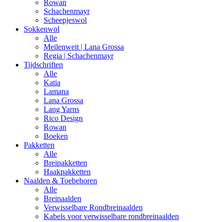
Rowan
Schachenmayr
Scheepjeswol
Sokkenwol
Alle
Meilenweit | Lana Grossa
Regia | Schachenmayr
Tijdschriften
Alle
Katia
Lamana
Lana Grossa
Lang Yarns
Rico Design
Rowan
Boeken
Pakketten
Alle
Breipakketten
Haakpakketten
Naalden & Toebehoren
Alle
Breinaalden
Verwisselbare Rondbreinaalden
Kabels voor verwisselbare rondbreinaalden