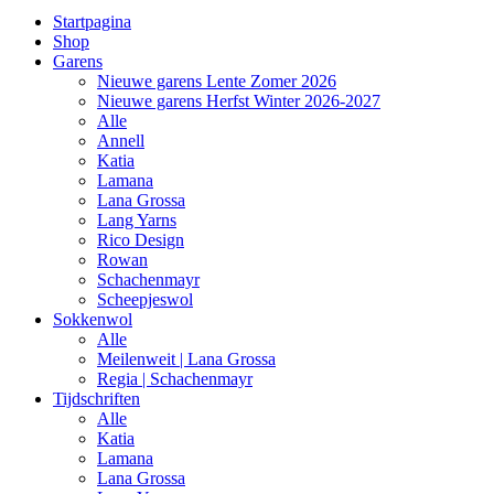
Startpagina
Shop
Garens
Nieuwe garens Lente Zomer 2026
Nieuwe garens Herfst Winter 2026-2027
Alle
Annell
Katia
Lamana
Lana Grossa
Lang Yarns
Rico Design
Rowan
Schachenmayr
Scheepjeswol
Sokkenwol
Alle
Meilenweit | Lana Grossa
Regia | Schachenmayr
Tijdschriften
Alle
Katia
Lamana
Lana Grossa