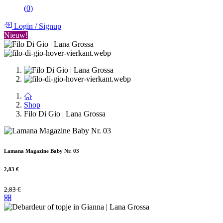
(
0
)
Login
/
Signup
Nieuw!
Shop
Filo Di Gio | Lana Grossa
Lamana Magazine Baby Nr. 03
2,83
€
2,83
€