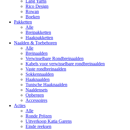
Lang Yarns
Rico Design
Rowan
Boeken
Pakketten
Alle
Breipakketten
Haakpakketten
Naalden & Toebehoren
Alle
Breinaalden
Verwisselbare Rondbreinaalden
Kabels voor verwisselbare rondbreinaalden
Vaste rondbreinaalden
Sokkennaalden
Haaknaalden
Tunische Haaknaalden
Naaldensets
Opbergen
Accessoires
Acties
Alle
Ronde Prijzen
Uitverkoop Katia Garens
Einde reeksen