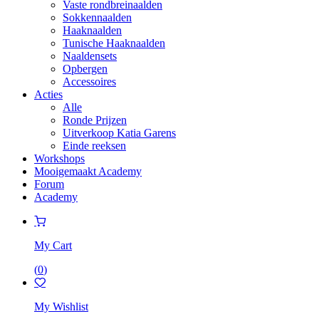
Vaste rondbreinaalden
Sokkennaalden
Haaknaalden
Tunische Haaknaalden
Naaldensets
Opbergen
Accessoires
Acties
Alle
Ronde Prijzen
Uitverkoop Katia Garens
Einde reeksen
Workshops
Mooigemaakt Academy
Forum
Academy
My Cart
(
0
)
My Wishlist