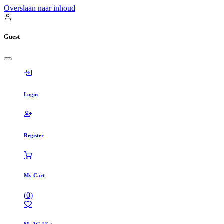
Overslaan naar inhoud
Guest
Login
Register
My Cart
(
0
)