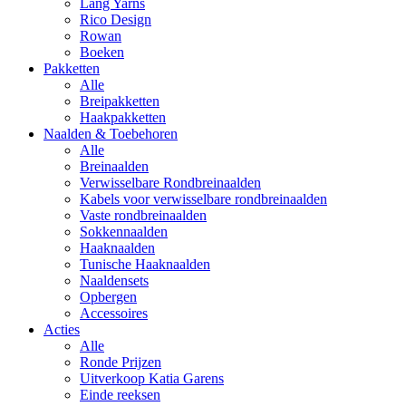
Lang Yarns
Rico Design
Rowan
Boeken
Pakketten
Alle
Breipakketten
Haakpakketten
Naalden & Toebehoren
Alle
Breinaalden
Verwisselbare Rondbreinaalden
Kabels voor verwisselbare rondbreinaalden
Vaste rondbreinaalden
Sokkennaalden
Haaknaalden
Tunische Haaknaalden
Naaldensets
Opbergen
Accessoires
Acties
Alle
Ronde Prijzen
Uitverkoop Katia Garens
Einde reeksen