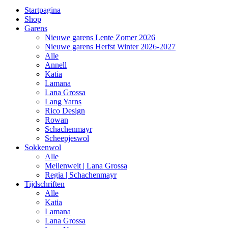
Startpagina
Shop
Garens
Nieuwe garens Lente Zomer 2026
Nieuwe garens Herfst Winter 2026-2027
Alle
Annell
Katia
Lamana
Lana Grossa
Lang Yarns
Rico Design
Rowan
Schachenmayr
Scheepjeswol
Sokkenwol
Alle
Meilenweit | Lana Grossa
Regia | Schachenmayr
Tijdschriften
Alle
Katia
Lamana
Lana Grossa