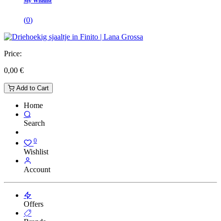
My Wishlist
(
0
)
Price:
0,00
€
Add to Cart
Home
Search
0
Wishlist
Account
Offers