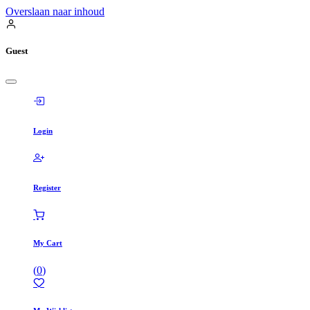
Overslaan naar inhoud
Guest
Login
Register
My Cart
(
0
)