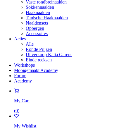
Vaste rondbreinaalden
Sokkennaalden
Haaknaalden
Tunische Haaknaalden
Naaldensets
Opbergen
Accessoires
Acties
Alle
Ronde Prijzen
Uitverkoop Katia Garens
Einde reeksen
Workshops
Mooigemaakt Academy
Forum
Academy
My Cart
(
0
)
My Wishlist