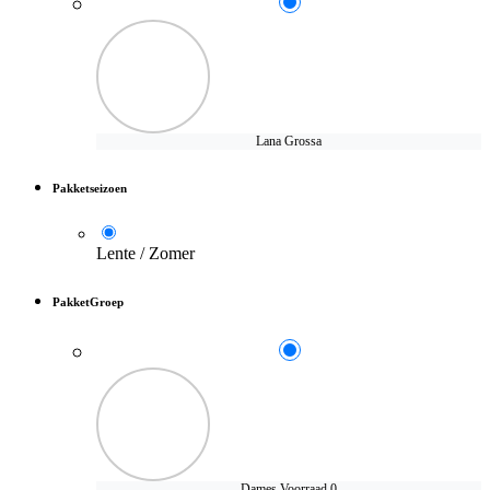
Lana Grossa
Pakketseizoen
Lente / Zomer
PakketGroep
Dames
Voorraad 0