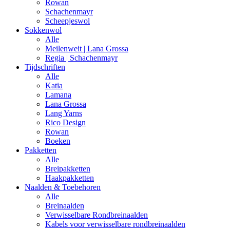
Rowan
Schachenmayr
Scheepjeswol
Sokkenwol
Alle
Meilenweit | Lana Grossa
Regia | Schachenmayr
Tijdschriften
Alle
Katia
Lamana
Lana Grossa
Lang Yarns
Rico Design
Rowan
Boeken
Pakketten
Alle
Breipakketten
Haakpakketten
Naalden & Toebehoren
Alle
Breinaalden
Verwisselbare Rondbreinaalden
Kabels voor verwisselbare rondbreinaalden