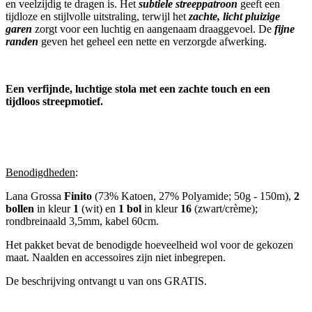
en veelzijdig te dragen is. Het
subtiele streeppatroon
geeft een
tijdloze en stijlvolle uitstraling, terwijl het
zachte, licht pluizige
garen
zorgt voor een luchtig en aangenaam draaggevoel. De
fijne
randen
geven het geheel een nette en verzorgde afwerking.
Een verfijnde, luchtige stola met een zachte touch en een
tijdloos streepmotief.
Benodigdheden
:
Lana Grossa
Finito
(73% Katoen, 27% Polyamide; 50g - 150m),
2
bollen
in kleur
1
(wit) en
1 bol
in kleur
16
(zwart/crème);
rondbreinaald 3,5mm, kabel 60cm.
Het pakket bevat de benodigde hoeveelheid wol voor de gekozen
maat. Naalden en accessoires zijn niet inbegrepen.
De beschrijving ontvangt u van ons GRATIS.