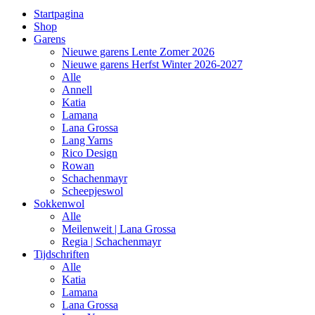
Startpagina
Shop
Garens
Nieuwe garens Lente Zomer 2026
Nieuwe garens Herfst Winter 2026-2027
Alle
Annell
Katia
Lamana
Lana Grossa
Lang Yarns
Rico Design
Rowan
Schachenmayr
Scheepjeswol
Sokkenwol
Alle
Meilenweit | Lana Grossa
Regia | Schachenmayr
Tijdschriften
Alle
Katia
Lamana
Lana Grossa