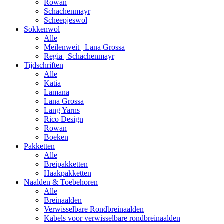
Rowan
Schachenmayr
Scheepjeswol
Sokkenwol
Alle
Meilenweit | Lana Grossa
Regia | Schachenmayr
Tijdschriften
Alle
Katia
Lamana
Lana Grossa
Lang Yarns
Rico Design
Rowan
Boeken
Pakketten
Alle
Breipakketten
Haakpakketten
Naalden & Toebehoren
Alle
Breinaalden
Verwisselbare Rondbreinaalden
Kabels voor verwisselbare rondbreinaalden