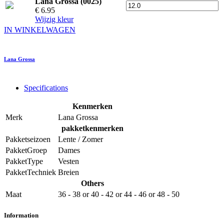
Lana Grossa (0025)
€ 6.95
Wijzig kleur
IN WINKELWAGEN
Lana Grossa
Specifications
Kenmerken
Merk
Lana Grossa
pakketkenmerken
Pakketseizoen
Lente / Zomer
PakketGroep
Dames
PakketType
Vesten
PakketTechniek
Breien
Others
Maat
36 - 38
or
40 - 42
or
44 - 46
or
48 - 50
Information