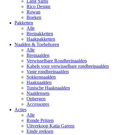
Lang Yarns
Rico Design
Rowan
Boeken
Pakketten
Alle
Breipakketten
Haakpakketten
Naalden & Toebehoren
Alle
Breinaalden
Verwisselbare Rondbreinaalden
Kabels voor verwisselbare rondbreinaalden
Vaste rondbreinaalden
Sokkennaalden
Haaknaalden
Tunische Haaknaalden
Naaldensets
Opbergen
Accessoires
Acties
Alle
Ronde Prijzen
Uitverkoop Katia Garens
Einde reeksen