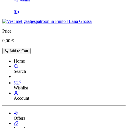
My Wishlist
(
0
)
Price:
0,00
€
Add to Cart
Home
Search
0
Wishlist
Account
Offers