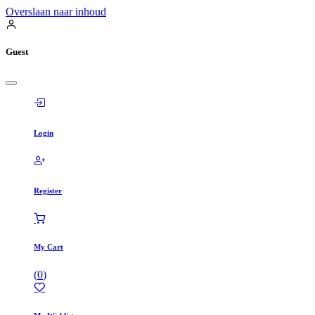
Overslaan naar inhoud
Guest
Login
Register
My Cart
(
0
)