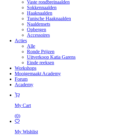
Vaste rondbreinaalden
Sokkennaalden
Haaknaalden
Tunische Haaknaalden
Naaldensets
Opbergen
Accessoires
Acties
Alle
Ronde Prijzen
Uitverkoop Katia Garens
Einde reeksen
Workshops
Mooigemaakt Academy
Forum
Academy
My Cart
(
0
)
My Wishlist