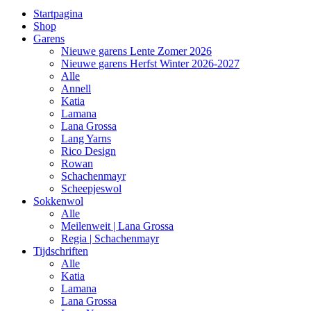
Startpagina
Shop
Garens
Nieuwe garens Lente Zomer 2026
Nieuwe garens Herfst Winter 2026-2027
Alle
Annell
Katia
Lamana
Lana Grossa
Lang Yarns
Rico Design
Rowan
Schachenmayr
Scheepjeswol
Sokkenwol
Alle
Meilenweit | Lana Grossa
Regia | Schachenmayr
Tijdschriften
Alle
Katia
Lamana
Lana Grossa