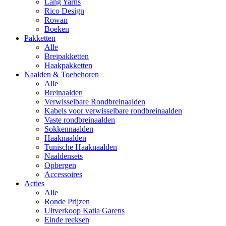
Lang Yarns
Rico Design
Rowan
Boeken
Pakketten
Alle
Breipakketten
Haakpakketten
Naalden & Toebehoren
Alle
Breinaalden
Verwisselbare Rondbreinaalden
Kabels voor verwisselbare rondbreinaalden
Vaste rondbreinaalden
Sokkennaalden
Haaknaalden
Tunische Haaknaalden
Naaldensets
Opbergen
Accessoires
Acties
Alle
Ronde Prijzen
Uitverkoop Katia Garens
Einde reeksen