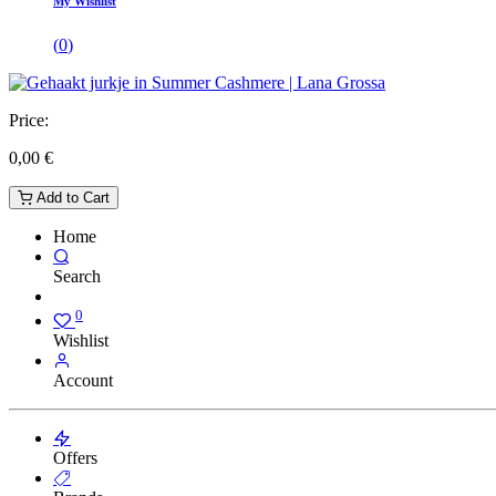
My Wishlist
(
0
)
Price:
0,00
€
Add to Cart
Home
Search
0
Wishlist
Account
Offers