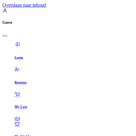
Overslaan naar inhoud
Guest
Login
Register
My Cart
(
0
)