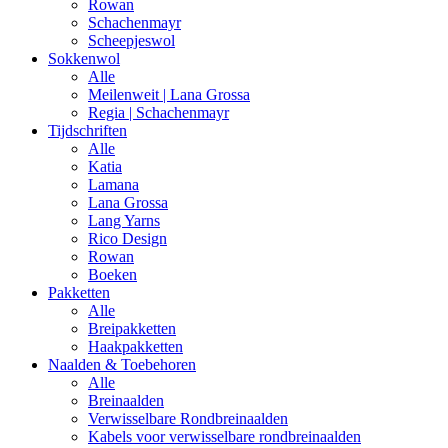
Rowan
Schachenmayr
Scheepjeswol
Sokkenwol
Alle
Meilenweit | Lana Grossa
Regia | Schachenmayr
Tijdschriften
Alle
Katia
Lamana
Lana Grossa
Lang Yarns
Rico Design
Rowan
Boeken
Pakketten
Alle
Breipakketten
Haakpakketten
Naalden & Toebehoren
Alle
Breinaalden
Verwisselbare Rondbreinaalden
Kabels voor verwisselbare rondbreinaalden