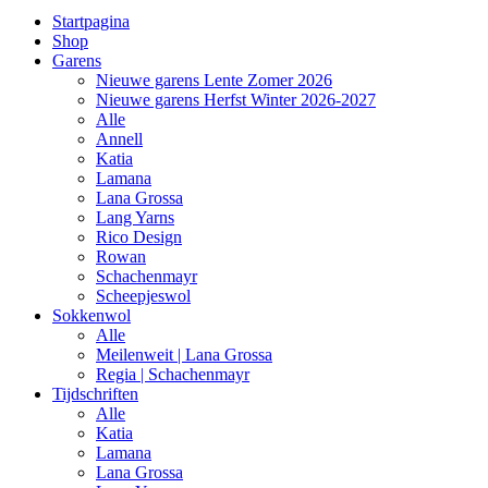
Startpagina
Shop
Garens
Nieuwe garens Lente Zomer 2026
Nieuwe garens Herfst Winter 2026-2027
Alle
Annell
Katia
Lamana
Lana Grossa
Lang Yarns
Rico Design
Rowan
Schachenmayr
Scheepjeswol
Sokkenwol
Alle
Meilenweit | Lana Grossa
Regia | Schachenmayr
Tijdschriften
Alle
Katia
Lamana
Lana Grossa