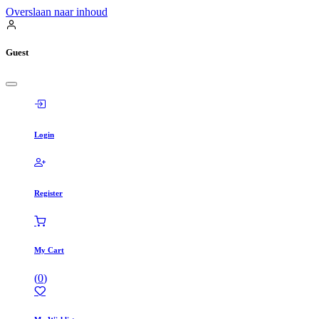
Overslaan naar inhoud
Guest
Login
Register
My Cart
(
0
)