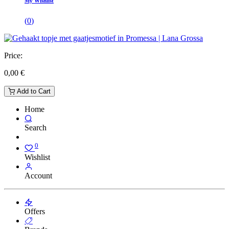
My Wishlist
(
0
)
Price:
0,00
€
Add to Cart
Home
Search
0
Wishlist
Account
Offers