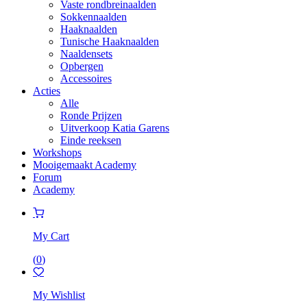
Vaste rondbreinaalden
Sokkennaalden
Haaknaalden
Tunische Haaknaalden
Naaldensets
Opbergen
Accessoires
Acties
Alle
Ronde Prijzen
Uitverkoop Katia Garens
Einde reeksen
Workshops
Mooigemaakt Academy
Forum
Academy
My Cart
(
0
)
My Wishlist