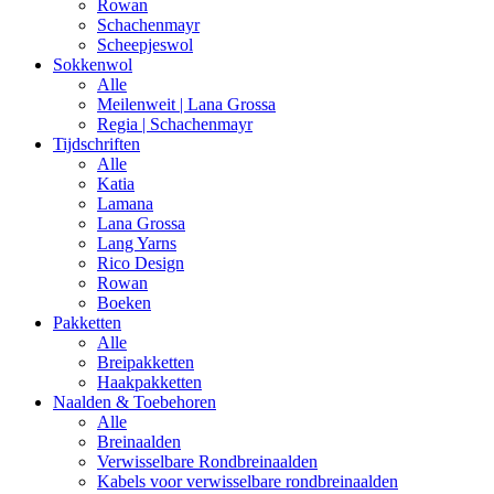
Rowan
Schachenmayr
Scheepjeswol
Sokkenwol
Alle
Meilenweit | Lana Grossa
Regia | Schachenmayr
Tijdschriften
Alle
Katia
Lamana
Lana Grossa
Lang Yarns
Rico Design
Rowan
Boeken
Pakketten
Alle
Breipakketten
Haakpakketten
Naalden & Toebehoren
Alle
Breinaalden
Verwisselbare Rondbreinaalden
Kabels voor verwisselbare rondbreinaalden