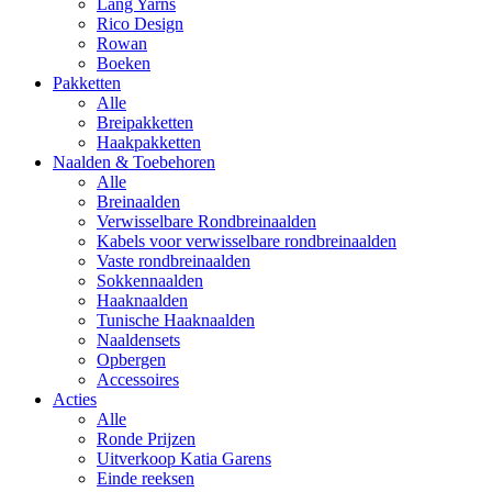
Lang Yarns
Rico Design
Rowan
Boeken
Pakketten
Alle
Breipakketten
Haakpakketten
Naalden & Toebehoren
Alle
Breinaalden
Verwisselbare Rondbreinaalden
Kabels voor verwisselbare rondbreinaalden
Vaste rondbreinaalden
Sokkennaalden
Haaknaalden
Tunische Haaknaalden
Naaldensets
Opbergen
Accessoires
Acties
Alle
Ronde Prijzen
Uitverkoop Katia Garens
Einde reeksen