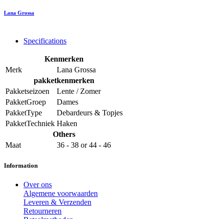
Lana Grossa
Specifications
Kenmerken
Merk
Lana Grossa
pakketkenmerken
Pakketseizoen
Lente / Zomer
PakketGroep
Dames
PakketType
Debardeurs & Topjes
PakketTechniek
Haken
Others
Maat
36 - 38
or
44 - 46
Information
Over ons
Algemene voorwaarden
Leveren & Verzenden
Retourneren