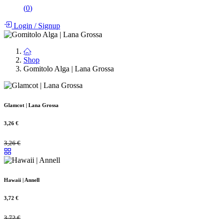
(
0
)
Login
/
Signup
Shop
Gomitolo Alga | Lana Grossa
Glamcot | Lana Grossa
3,26
€
3,26
€
Hawaii | Annell
3,72
€
3,72
€