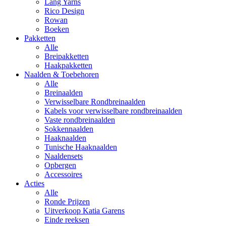
Lang Yarns
Rico Design
Rowan
Boeken
Pakketten
Alle
Breipakketten
Haakpakketten
Naalden & Toebehoren
Alle
Breinaalden
Verwisselbare Rondbreinaalden
Kabels voor verwisselbare rondbreinaalden
Vaste rondbreinaalden
Sokkennaalden
Haaknaalden
Tunische Haaknaalden
Naaldensets
Opbergen
Accessoires
Acties
Alle
Ronde Prijzen
Uitverkoop Katia Garens
Einde reeksen