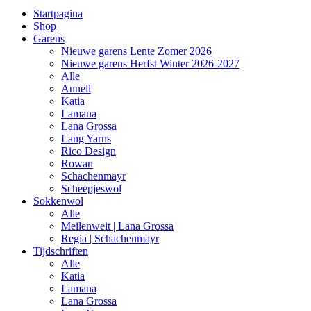
Startpagina
Shop
Garens
Nieuwe garens Lente Zomer 2026
Nieuwe garens Herfst Winter 2026-2027
Alle
Annell
Katia
Lamana
Lana Grossa
Lang Yarns
Rico Design
Rowan
Schachenmayr
Scheepjeswol
Sokkenwol
Alle
Meilenweit | Lana Grossa
Regia | Schachenmayr
Tijdschriften
Alle
Katia
Lamana
Lana Grossa