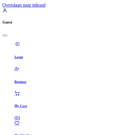
Overslaan naar inhoud
Guest
Login
Register
My Cart
(
0
)