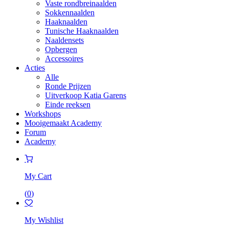
Vaste rondbreinaalden
Sokkennaalden
Haaknaalden
Tunische Haaknaalden
Naaldensets
Opbergen
Accessoires
Acties
Alle
Ronde Prijzen
Uitverkoop Katia Garens
Einde reeksen
Workshops
Mooigemaakt Academy
Forum
Academy
My Cart
(
0
)
My Wishlist