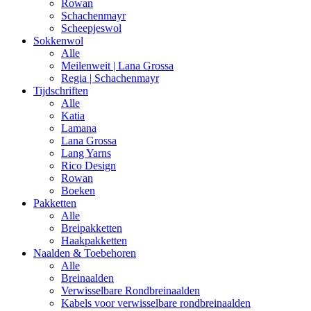
Rowan
Schachenmayr
Scheepjeswol
Sokkenwol
Alle
Meilenweit | Lana Grossa
Regia | Schachenmayr
Tijdschriften
Alle
Katia
Lamana
Lana Grossa
Lang Yarns
Rico Design
Rowan
Boeken
Pakketten
Alle
Breipakketten
Haakpakketten
Naalden & Toebehoren
Alle
Breinaalden
Verwisselbare Rondbreinaalden
Kabels voor verwisselbare rondbreinaalden