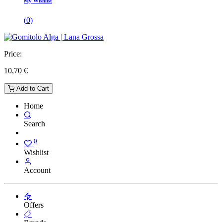
My Wishlist
(
0
)
Price:
10,70
€
Add to Cart
Home
Search
0
Wishlist
Account
Offers