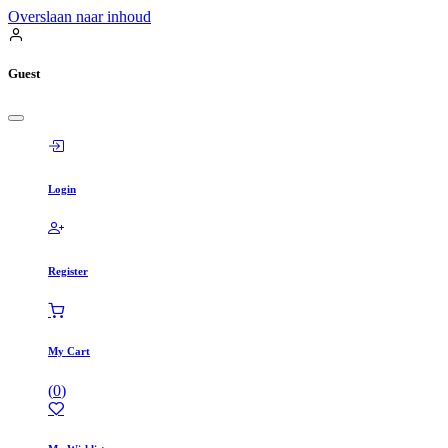
Overslaan naar inhoud
Guest
Login
Register
My Cart
(
0
)