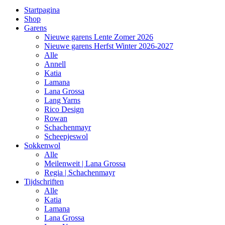
Startpagina
Shop
Garens
Nieuwe garens Lente Zomer 2026
Nieuwe garens Herfst Winter 2026-2027
Alle
Annell
Katia
Lamana
Lana Grossa
Lang Yarns
Rico Design
Rowan
Schachenmayr
Scheepjeswol
Sokkenwol
Alle
Meilenweit | Lana Grossa
Regia | Schachenmayr
Tijdschriften
Alle
Katia
Lamana
Lana Grossa