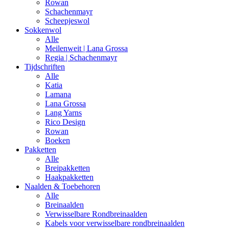
Rowan
Schachenmayr
Scheepjeswol
Sokkenwol
Alle
Meilenweit | Lana Grossa
Regia | Schachenmayr
Tijdschriften
Alle
Katia
Lamana
Lana Grossa
Lang Yarns
Rico Design
Rowan
Boeken
Pakketten
Alle
Breipakketten
Haakpakketten
Naalden & Toebehoren
Alle
Breinaalden
Verwisselbare Rondbreinaalden
Kabels voor verwisselbare rondbreinaalden