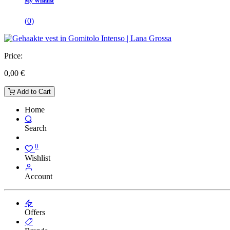
My Wishlist
(
0
)
Price:
0,00
€
Add to Cart
Home
Search
0
Wishlist
Account
Offers