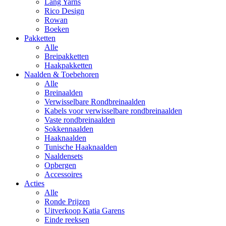
Lang Yarns
Rico Design
Rowan
Boeken
Pakketten
Alle
Breipakketten
Haakpakketten
Naalden & Toebehoren
Alle
Breinaalden
Verwisselbare Rondbreinaalden
Kabels voor verwisselbare rondbreinaalden
Vaste rondbreinaalden
Sokkennaalden
Haaknaalden
Tunische Haaknaalden
Naaldensets
Opbergen
Accessoires
Acties
Alle
Ronde Prijzen
Uitverkoop Katia Garens
Einde reeksen