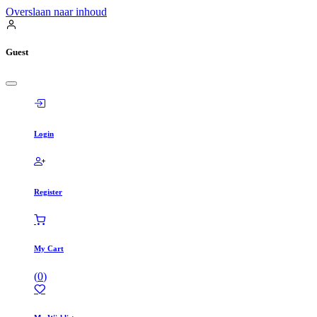
Overslaan naar inhoud
Guest
Login
Register
My Cart
(
0
)