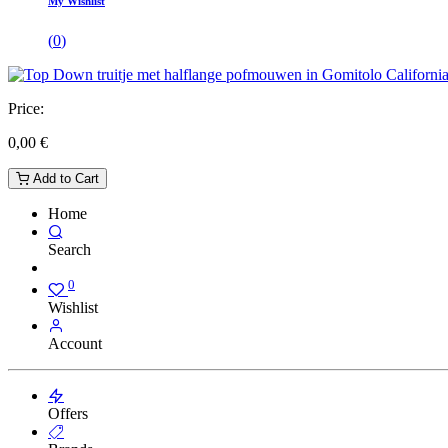
My Wishlist
(
0
)
Price:
0,00
€
Add to Cart
Home
Search
0
Wishlist
Account
Offers