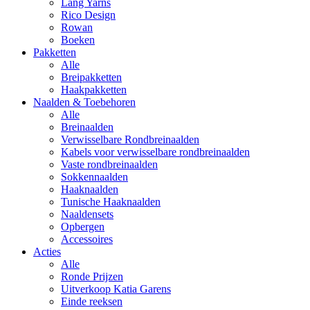
Lang Yarns
Rico Design
Rowan
Boeken
Pakketten
Alle
Breipakketten
Haakpakketten
Naalden & Toebehoren
Alle
Breinaalden
Verwisselbare Rondbreinaalden
Kabels voor verwisselbare rondbreinaalden
Vaste rondbreinaalden
Sokkennaalden
Haaknaalden
Tunische Haaknaalden
Naaldensets
Opbergen
Accessoires
Acties
Alle
Ronde Prijzen
Uitverkoop Katia Garens
Einde reeksen