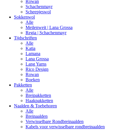
Rowan
Schachenmayr
Scheepjeswol
Sokkenwol
Alle
Meilenweit | Lana Grossa
Regia | Schachenmayr
Tijdschriften
Alle
Katia
Lamana
Lana Grossa
Lang Yarns
Rico Design
Rowan
Boeken
Pakketten
Alle
Breipakketten
Haakpakketten
Naalden & Toebehoren
Alle
Breinaalden
Verwisselbare Rondbreinaalden
Kabels voor verwisselbare rondbreinaalden