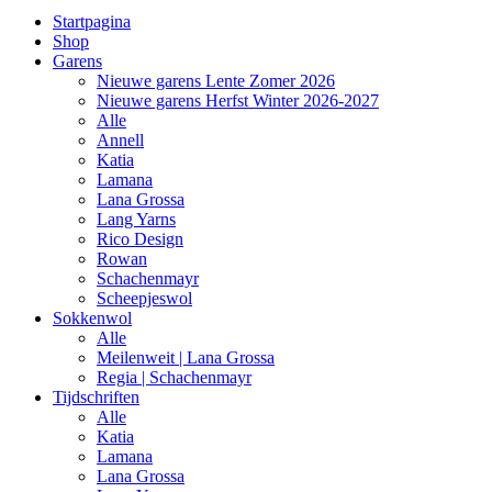
Startpagina
Shop
Garens
Nieuwe garens Lente Zomer 2026
Nieuwe garens Herfst Winter 2026-2027
Alle
Annell
Katia
Lamana
Lana Grossa
Lang Yarns
Rico Design
Rowan
Schachenmayr
Scheepjeswol
Sokkenwol
Alle
Meilenweit | Lana Grossa
Regia | Schachenmayr
Tijdschriften
Alle
Katia
Lamana
Lana Grossa