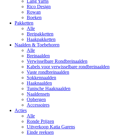
Lang Yarns
Rico Design
Rowan
Boeken
Pakketten
Alle
Breipakketten
Haakpakketten
Naalden & Toebehoren
Alle
Breinaalden
Verwisselbare Rondbreinaalden
Kabels voor verwisselbare rondbreinaalden
Vaste rondbreinaalden
Sokkennaalden
Haaknaalden
Tunische Haaknaalden
Naaldensets
Opbergen
Accessoires
Acties
Alle
Ronde Prijzen
Uitverkoop Katia Garens
Einde reeksen