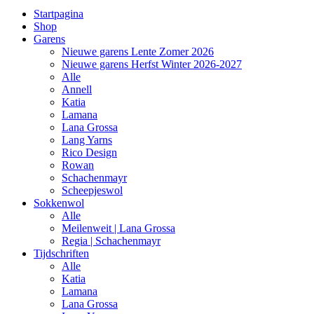
Startpagina
Shop
Garens
Nieuwe garens Lente Zomer 2026
Nieuwe garens Herfst Winter 2026-2027
Alle
Annell
Katia
Lamana
Lana Grossa
Lang Yarns
Rico Design
Rowan
Schachenmayr
Scheepjeswol
Sokkenwol
Alle
Meilenweit | Lana Grossa
Regia | Schachenmayr
Tijdschriften
Alle
Katia
Lamana
Lana Grossa