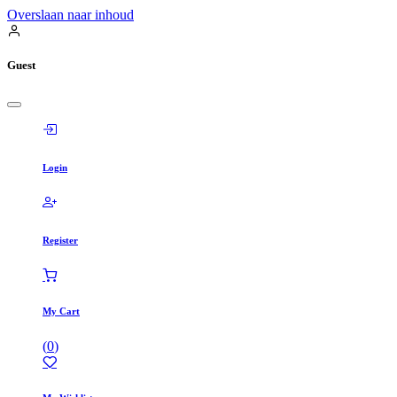
Overslaan naar inhoud
Guest
Login
Register
My Cart
(
0
)