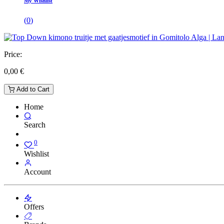
My Wishlist
(
0
)
Price:
0,00
€
Add to Cart
Home
Search
0
Wishlist
Account
Offers