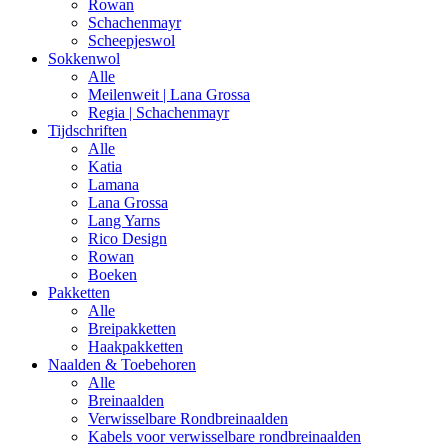
Rowan
Schachenmayr
Scheepjeswol
Sokkenwol
Alle
Meilenweit | Lana Grossa
Regia | Schachenmayr
Tijdschriften
Alle
Katia
Lamana
Lana Grossa
Lang Yarns
Rico Design
Rowan
Boeken
Pakketten
Alle
Breipakketten
Haakpakketten
Naalden & Toebehoren
Alle
Breinaalden
Verwisselbare Rondbreinaalden
Kabels voor verwisselbare rondbreinaalden