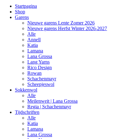
Startpagina
Shop
Garens
Nieuwe garens Lente Zomer 2026
Nieuwe garens Herfst Winter 2026-2027
Alle
Annell
Katia
Lamana
Lana Grossa
Lang Yarns
Rico Design
Rowan
Schachenmayr
Scheepjeswol
Sokkenwol
Alle
Meilenweit | Lana Grossa
Regia | Schachenmayr
Tijdschriften
Alle
Katia
Lamana
Lana Grossa