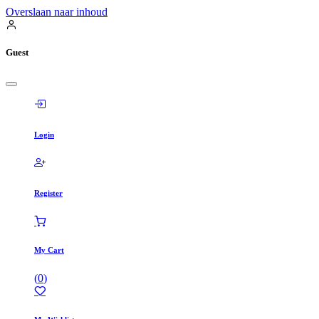
Overslaan naar inhoud
Guest
Login
Register
My Cart
(
0
)