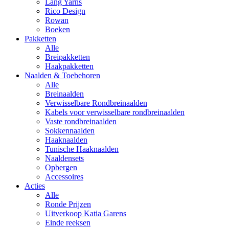
Lang Yarns
Rico Design
Rowan
Boeken
Pakketten
Alle
Breipakketten
Haakpakketten
Naalden & Toebehoren
Alle
Breinaalden
Verwisselbare Rondbreinaalden
Kabels voor verwisselbare rondbreinaalden
Vaste rondbreinaalden
Sokkennaalden
Haaknaalden
Tunische Haaknaalden
Naaldensets
Opbergen
Accessoires
Acties
Alle
Ronde Prijzen
Uitverkoop Katia Garens
Einde reeksen