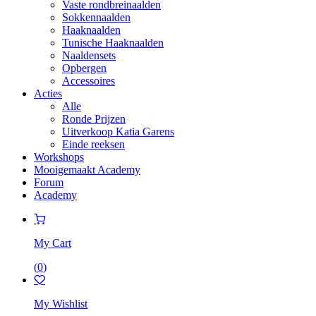
Vaste rondbreinaalden
Sokkennaalden
Haaknaalden
Tunische Haaknaalden
Naaldensets
Opbergen
Accessoires
Acties
Alle
Ronde Prijzen
Uitverkoop Katia Garens
Einde reeksen
Workshops
Mooigemaakt Academy
Forum
Academy
My Cart
(
0
)
My Wishlist