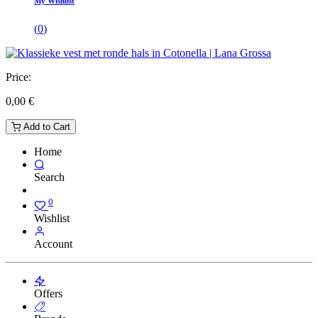
My Wishlist
(
0
)
Price:
0,00
€
Add to Cart
Home
Search
0
Wishlist
Account
Offers