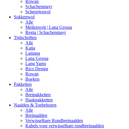
Rowan
Schachenmayr
Scheepjeswol
Sokkenwol
Alle
Meilenweit | Lana Grossa
Regia | Schachenmayr
Tijdschriften
Alle
Katia
Lamana
Lana Grossa
Lang Yarns
Rico Design
Rowan
Boeken
Pakketten
Alle
Breipakketten
Haakpakketten
Naalden & Toebehoren
Alle
Breinaalden
Verwisselbare Rondbreinaalden
Kabels voor verwisselbare rondbreinaalden