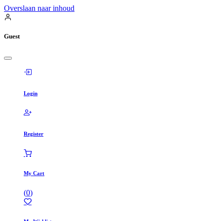
Overslaan naar inhoud
Guest
Login
Register
My Cart
(
0
)