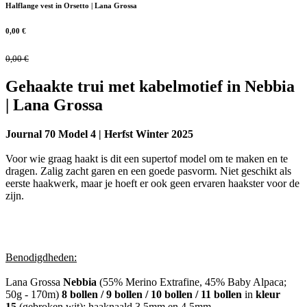
Halflange vest in Orsetto | Lana Grossa
0,00
€
0,00
€
Gehaakte trui met kabelmotief in Nebbia
| Lana Grossa
Journal 70 Model 4 | Herfst Winter 2025
Voor wie graag haakt is dit een supertof model om te maken en te
dragen. Zalig zacht garen en een goede pasvorm. Niet geschikt als
eerste haakwerk, maar je hoeft er ook geen ervaren haakster voor de
zijn.
Benodigdheden:
Lana Grossa
Nebbia
(55% Merino Extrafine, 45% Baby Alpaca;
50g - 170m)
8 bollen / 9 bollen / 10 bollen / 11 bollen
in
kleur
15
(gebroken wit); haaknaald 3,5mm en 4,5mm