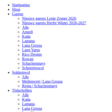
Startpagina
Shop
Garens
Nieuwe garens Lente Zomer 2026
Nieuwe garens Herfst Winter 2026-2027
Alle
Annell
Katia
Lamana
Lana Grossa
Lang Yarns
Rico Design
Rowan
Schachenmayr
Scheepjeswol
Sokkenwol
Alle
Meilenweit | Lana Grossa
Regia | Schachenmayr
Tijdschriften
Alle
Katia
Lamana
Lana Grossa