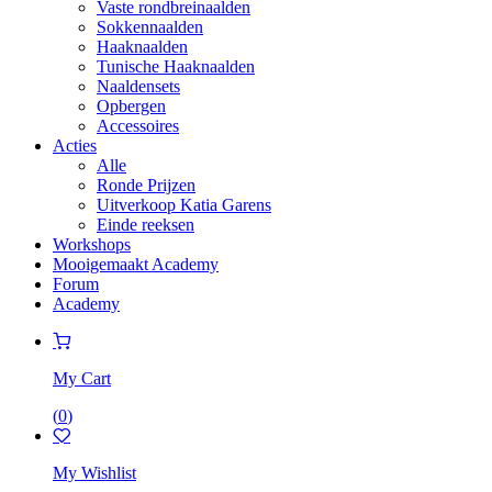
Vaste rondbreinaalden
Sokkennaalden
Haaknaalden
Tunische Haaknaalden
Naaldensets
Opbergen
Accessoires
Acties
Alle
Ronde Prijzen
Uitverkoop Katia Garens
Einde reeksen
Workshops
Mooigemaakt Academy
Forum
Academy
My Cart
(
0
)
My Wishlist