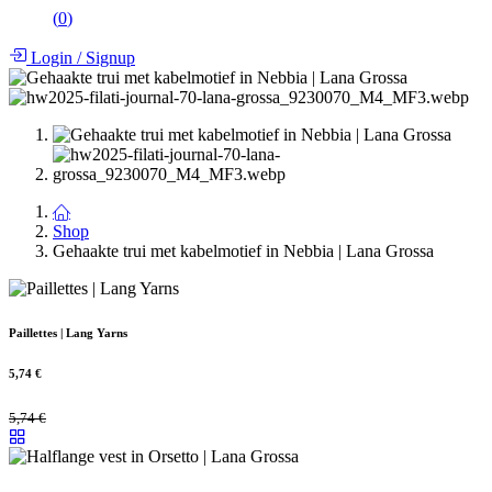
(
0
)
Login
/
Signup
Shop
Gehaakte trui met kabelmotief in Nebbia | Lana Grossa
Paillettes | Lang Yarns
5,74
€
5,74
€