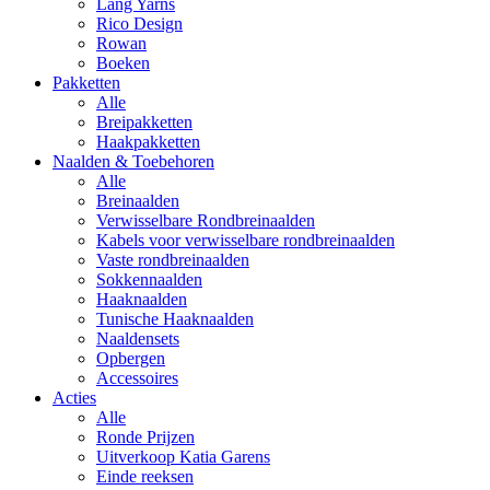
Lang Yarns
Rico Design
Rowan
Boeken
Pakketten
Alle
Breipakketten
Haakpakketten
Naalden & Toebehoren
Alle
Breinaalden
Verwisselbare Rondbreinaalden
Kabels voor verwisselbare rondbreinaalden
Vaste rondbreinaalden
Sokkennaalden
Haaknaalden
Tunische Haaknaalden
Naaldensets
Opbergen
Accessoires
Acties
Alle
Ronde Prijzen
Uitverkoop Katia Garens
Einde reeksen