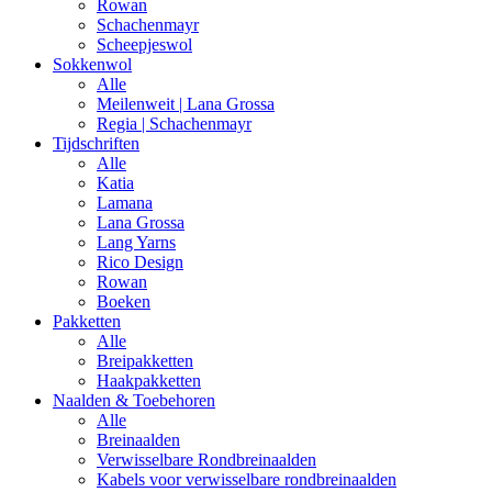
Rowan
Schachenmayr
Scheepjeswol
Sokkenwol
Alle
Meilenweit | Lana Grossa
Regia | Schachenmayr
Tijdschriften
Alle
Katia
Lamana
Lana Grossa
Lang Yarns
Rico Design
Rowan
Boeken
Pakketten
Alle
Breipakketten
Haakpakketten
Naalden & Toebehoren
Alle
Breinaalden
Verwisselbare Rondbreinaalden
Kabels voor verwisselbare rondbreinaalden