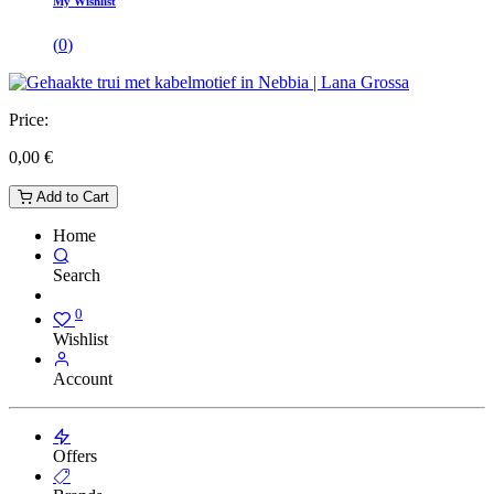
My Wishlist
(
0
)
Price:
0,00
€
Add to Cart
Home
Search
0
Wishlist
Account
Offers