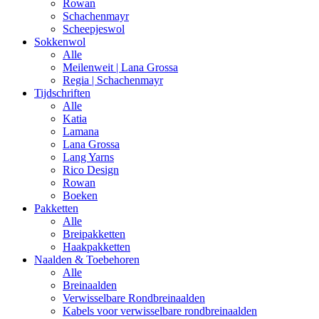
Rowan
Schachenmayr
Scheepjeswol
Sokkenwol
Alle
Meilenweit | Lana Grossa
Regia | Schachenmayr
Tijdschriften
Alle
Katia
Lamana
Lana Grossa
Lang Yarns
Rico Design
Rowan
Boeken
Pakketten
Alle
Breipakketten
Haakpakketten
Naalden & Toebehoren
Alle
Breinaalden
Verwisselbare Rondbreinaalden
Kabels voor verwisselbare rondbreinaalden