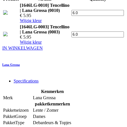
[1646LG-0010] Tencellino
| Lana Grossa (0010)
€ 5.95
Wijzig kleur
[1646LG-0003] Tencellino
| Lana Grossa (0003)
€ 5.95
Wijzig kleur
IN WINKELWAGEN
Lana Grossa
Specifications
Kenmerken
Merk
Lana Grossa
pakketkenmerken
Pakketseizoen
Lente / Zomer
PakketGroep
Dames
PakketType
Debardeurs & Topjes