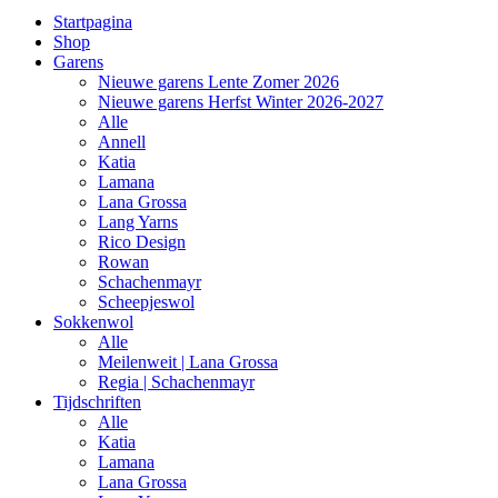
Startpagina
Shop
Garens
Nieuwe garens Lente Zomer 2026
Nieuwe garens Herfst Winter 2026-2027
Alle
Annell
Katia
Lamana
Lana Grossa
Lang Yarns
Rico Design
Rowan
Schachenmayr
Scheepjeswol
Sokkenwol
Alle
Meilenweit | Lana Grossa
Regia | Schachenmayr
Tijdschriften
Alle
Katia
Lamana
Lana Grossa