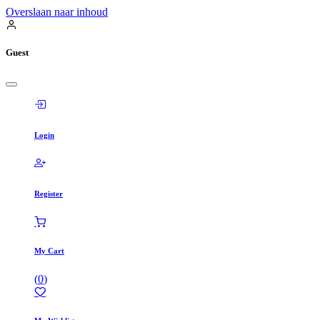
Overslaan naar inhoud
Guest
Login
Register
My Cart
(
0
)