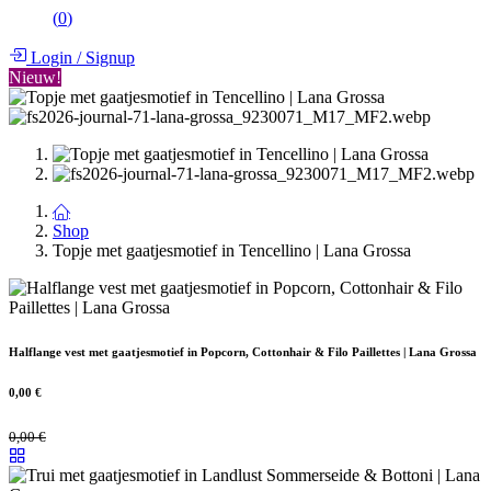
(
0
)
Login
/
Signup
Nieuw!
Shop
Topje met gaatjesmotief in Tencellino | Lana Grossa
Halflange vest met gaatjesmotief in Popcorn, Cottonhair & Filo Paillettes | Lana Grossa
0,00
€
0,00
€