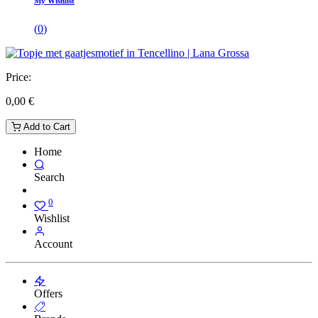
My Wishlist
(
0
)
Price:
0,00
€
Add to Cart
Home
Search
0
Wishlist
Account
Offers