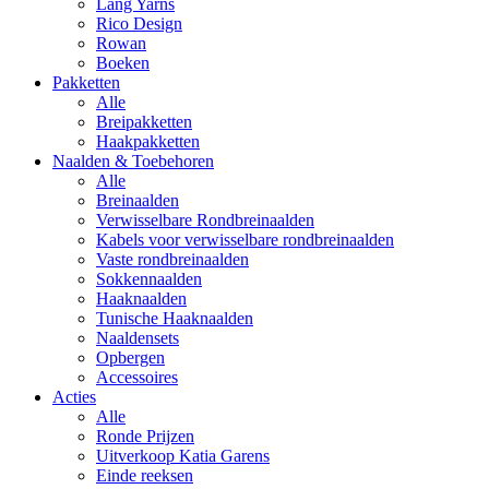
Lang Yarns
Rico Design
Rowan
Boeken
Pakketten
Alle
Breipakketten
Haakpakketten
Naalden & Toebehoren
Alle
Breinaalden
Verwisselbare Rondbreinaalden
Kabels voor verwisselbare rondbreinaalden
Vaste rondbreinaalden
Sokkennaalden
Haaknaalden
Tunische Haaknaalden
Naaldensets
Opbergen
Accessoires
Acties
Alle
Ronde Prijzen
Uitverkoop Katia Garens
Einde reeksen