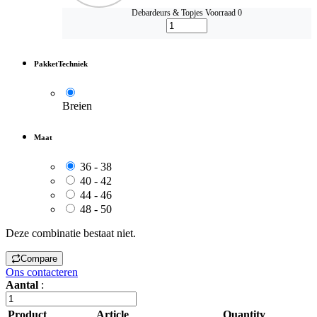
Debardeurs & Topjes
Voorraad 0
PakketTechniek
Breien
Maat
36 - 38
40 - 42
44 - 46
48 - 50
Deze combinatie bestaat niet.
Compare
Ons contacteren
Aantal
:
Product
Article
Quantity