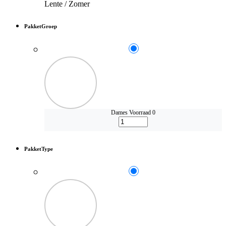
Lente / Zomer
PakketGroep
Dames
Voorraad 0
PakketType