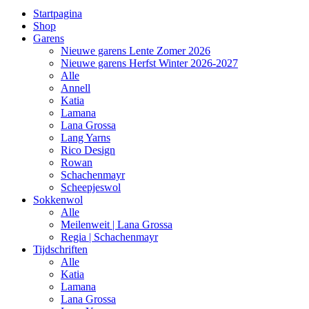
Startpagina
Shop
Garens
Nieuwe garens Lente Zomer 2026
Nieuwe garens Herfst Winter 2026-2027
Alle
Annell
Katia
Lamana
Lana Grossa
Lang Yarns
Rico Design
Rowan
Schachenmayr
Scheepjeswol
Sokkenwol
Alle
Meilenweit | Lana Grossa
Regia | Schachenmayr
Tijdschriften
Alle
Katia
Lamana
Lana Grossa