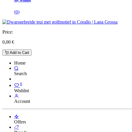
My Wishlist
(
0
)
Price:
0,00
€
Add to Cart
Home
Search
0
Wishlist
Account
Offers