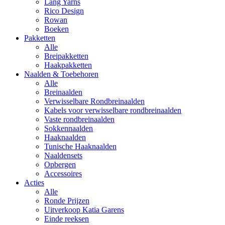
Lang Yarns
Rico Design
Rowan
Boeken
Pakketten
Alle
Breipakketten
Haakpakketten
Naalden & Toebehoren
Alle
Breinaalden
Verwisselbare Rondbreinaalden
Kabels voor verwisselbare rondbreinaalden
Vaste rondbreinaalden
Sokkennaalden
Haaknaalden
Tunische Haaknaalden
Naaldensets
Opbergen
Accessoires
Acties
Alle
Ronde Prijzen
Uitverkoop Katia Garens
Einde reeksen