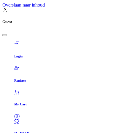
Overslaan naar inhoud
Guest
Login
Register
My Cart
(
0
)