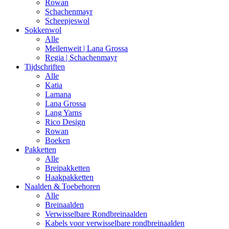
Rowan
Schachenmayr
Scheepjeswol
Sokkenwol
Alle
Meilenweit | Lana Grossa
Regia | Schachenmayr
Tijdschriften
Alle
Katia
Lamana
Lana Grossa
Lang Yarns
Rico Design
Rowan
Boeken
Pakketten
Alle
Breipakketten
Haakpakketten
Naalden & Toebehoren
Alle
Breinaalden
Verwisselbare Rondbreinaalden
Kabels voor verwisselbare rondbreinaalden