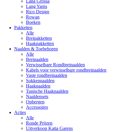
Lana Grossa
Lang Yarns
Rico Design
Rowan
Boeken
Pakketten
Alle
Breipakketten
Haakpakketten
Naalden & Toebehoren
Alle
Breinaalden
Verwisselbare Rondbreinaalden
Kabels voor verwisselbare rondbreinaalden
Vaste rondbreinaalden
Sokkennaalden
Haaknaalden
Tunische Haaknaalden
Naaldensets
Opbergen
Accessoires
Acties
Alle
Ronde Prijzen
Uitverkoop Katia Garens