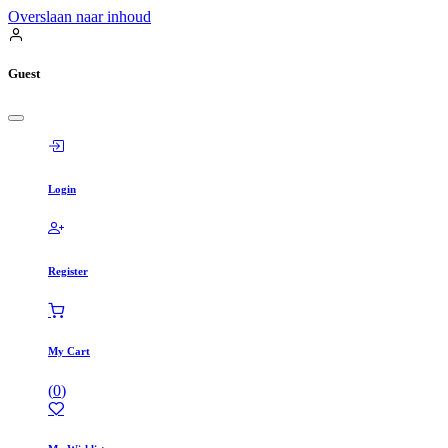
Overslaan naar inhoud
Guest
Login
Register
My Cart
(
0
)