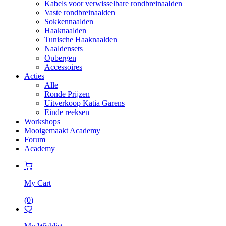
Kabels voor verwisselbare rondbreinaalden
Vaste rondbreinaalden
Sokkennaalden
Haaknaalden
Tunische Haaknaalden
Naaldensets
Opbergen
Accessoires
Acties
Alle
Ronde Prijzen
Uitverkoop Katia Garens
Einde reeksen
Workshops
Mooigemaakt Academy
Forum
Academy
My Cart
(
0
)