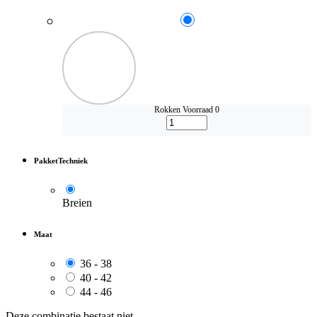
Rokken
Voorraad 0
PakketTechniek
Breien
Maat
36 - 38
40 - 42
44 - 46
Deze combinatie bestaat niet.