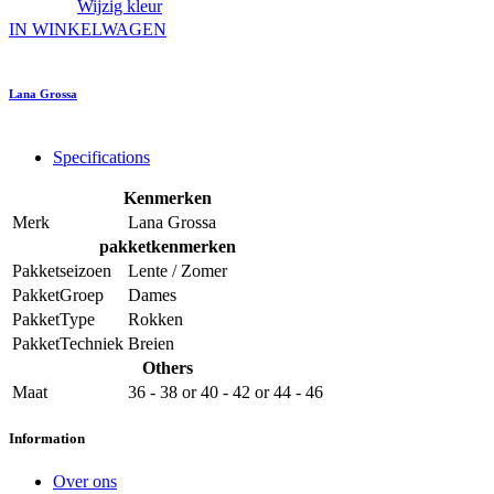
Wijzig kleur
IN WINKELWAGEN
Lana Grossa
Specifications
Kenmerken
Merk
Lana Grossa
pakketkenmerken
Pakketseizoen
Lente / Zomer
PakketGroep
Dames
PakketType
Rokken
PakketTechniek
Breien
Others
Maat
36 - 38
or
40 - 42
or
44 - 46
Information
Over ons