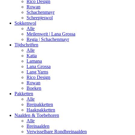
Rico Design
Rowan
Schachenmayr
Scheepjeswol
Sokkenwol
Alle
Meilenweit | Lana Grossa
Regia | Schachenmayr
Tijdschriften
Alle
Katia
Lamana
Lana Grossa
Lang Yarns
Rico Design
Rowan
Boeken
Pakketten
Alle
Breipakketten
Haakpakketten
Naalden & Toebehoren
Alle
Breinaalden
Verwisselbare Rondbreinaalden