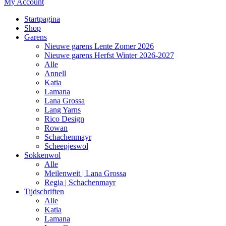
My Account
Startpagina
Shop
Garens
Nieuwe garens Lente Zomer 2026
Nieuwe garens Herfst Winter 2026-2027
Alle
Annell
Katia
Lamana
Lana Grossa
Lang Yarns
Rico Design
Rowan
Schachenmayr
Scheepjeswol
Sokkenwol
Alle
Meilenweit | Lana Grossa
Regia | Schachenmayr
Tijdschriften
Alle
Katia
Lamana