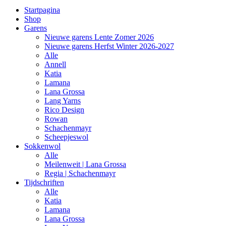
Startpagina
Shop
Garens
Nieuwe garens Lente Zomer 2026
Nieuwe garens Herfst Winter 2026-2027
Alle
Annell
Katia
Lamana
Lana Grossa
Lang Yarns
Rico Design
Rowan
Schachenmayr
Scheepjeswol
Sokkenwol
Alle
Meilenweit | Lana Grossa
Regia | Schachenmayr
Tijdschriften
Alle
Katia
Lamana
Lana Grossa