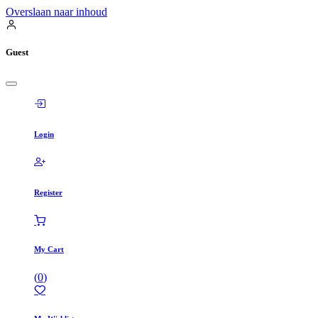
Overslaan naar inhoud
Guest
Login
Register
My Cart
(
0
)