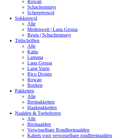
Rowan
Schachenmayr
Scheepjeswol
Sokkenwol
Alle
Meilenweit | Lana Grossa
Regia | Schachenmayr
Tijdschriften
Alle
Katia
Lamana
Lana Grossa
Lang Yarns
Rico Design
Rowan
Boeken
Pakketten
Alle
Breipakketten
Haakpakketten
Naalden & Toebehoren
Alle
Breinaalden
Verwisselbare Rondbreinaalden
Kabels voor verwisselbare rondbreinaalden