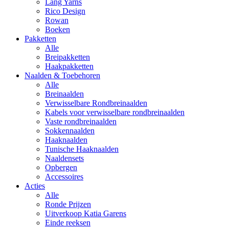
Lang Yarns
Rico Design
Rowan
Boeken
Pakketten
Alle
Breipakketten
Haakpakketten
Naalden & Toebehoren
Alle
Breinaalden
Verwisselbare Rondbreinaalden
Kabels voor verwisselbare rondbreinaalden
Vaste rondbreinaalden
Sokkennaalden
Haaknaalden
Tunische Haaknaalden
Naaldensets
Opbergen
Accessoires
Acties
Alle
Ronde Prijzen
Uitverkoop Katia Garens
Einde reeksen