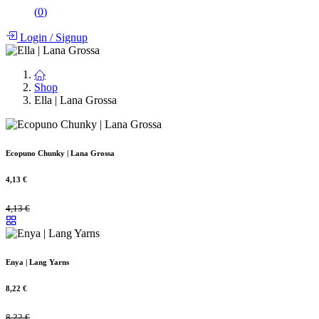
(
0
)
Login
/
Signup
Shop
Ella | Lana Grossa
Ecopuno Chunky | Lana Grossa
4,13
€
4,13
€
Enya | Lang Yarns
8,22
€
8,22
€