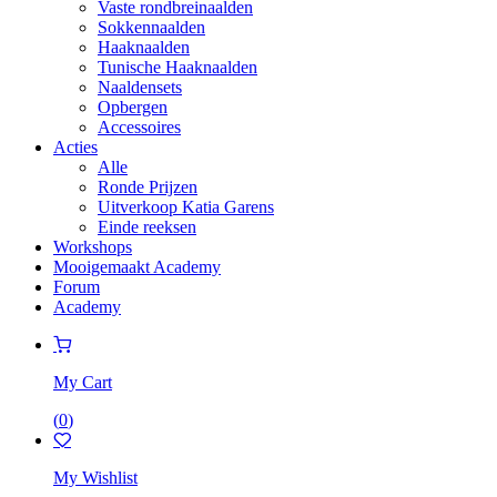
Vaste rondbreinaalden
Sokkennaalden
Haaknaalden
Tunische Haaknaalden
Naaldensets
Opbergen
Accessoires
Acties
Alle
Ronde Prijzen
Uitverkoop Katia Garens
Einde reeksen
Workshops
Mooigemaakt Academy
Forum
Academy
My Cart
(
0
)
My Wishlist