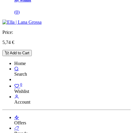
My Wishlist
(
0
)
Price:
5,74
€
Add to Cart
Home
Search
0
Wishlist
Account
Offers