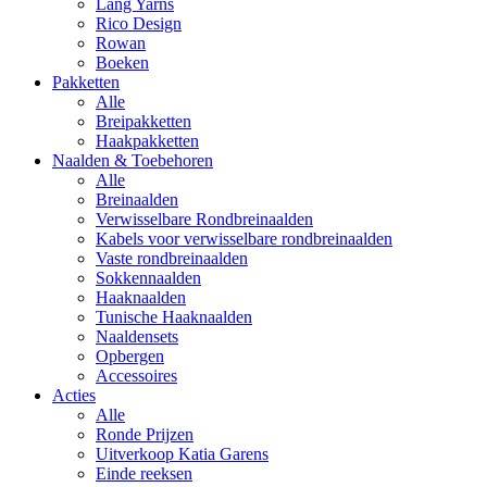
Lang Yarns
Rico Design
Rowan
Boeken
Pakketten
Alle
Breipakketten
Haakpakketten
Naalden & Toebehoren
Alle
Breinaalden
Verwisselbare Rondbreinaalden
Kabels voor verwisselbare rondbreinaalden
Vaste rondbreinaalden
Sokkennaalden
Haaknaalden
Tunische Haaknaalden
Naaldensets
Opbergen
Accessoires
Acties
Alle
Ronde Prijzen
Uitverkoop Katia Garens
Einde reeksen