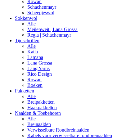
Rowan
Schachenmayr
Scheepjeswol
Sokkenwol
Alle
Meilenweit | Lana Grossa
Regia | Schachenmayr
Tijdschriften
Alle
Katia
Lamana
Lana Grossa
Lang Yarns
Rico Design
Rowan
Boeken
Pakketten
Alle
Breipakketten
Haakpakketten
Naalden & Toebehoren
Alle
Breinaalden
Verwisselbare Rondbreinaalden
Kabels voor verwisselbare rondbreinaalden