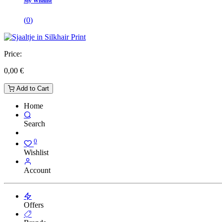
My Wishlist
(
0
)
Price:
0,00
€
Add to Cart
Home
Search
0
Wishlist
Account
Offers