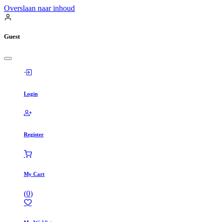
Overslaan naar inhoud
Guest
Login
Register
My Cart
(
0
)