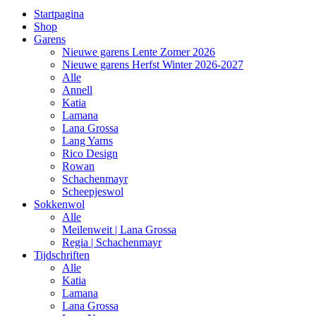
Startpagina
Shop
Garens
Nieuwe garens Lente Zomer 2026
Nieuwe garens Herfst Winter 2026-2027
Alle
Annell
Katia
Lamana
Lana Grossa
Lang Yarns
Rico Design
Rowan
Schachenmayr
Scheepjeswol
Sokkenwol
Alle
Meilenweit | Lana Grossa
Regia | Schachenmayr
Tijdschriften
Alle
Katia
Lamana
Lana Grossa