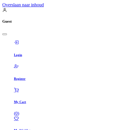
Overslaan naar inhoud
Guest
Login
Register
My Cart
(
0
)