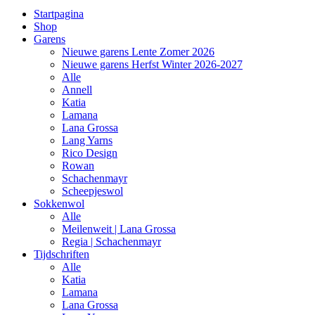
Startpagina
Shop
Garens
Nieuwe garens Lente Zomer 2026
Nieuwe garens Herfst Winter 2026-2027
Alle
Annell
Katia
Lamana
Lana Grossa
Lang Yarns
Rico Design
Rowan
Schachenmayr
Scheepjeswol
Sokkenwol
Alle
Meilenweit | Lana Grossa
Regia | Schachenmayr
Tijdschriften
Alle
Katia
Lamana
Lana Grossa