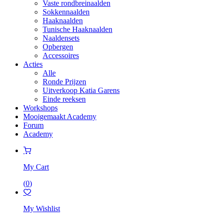
Vaste rondbreinaalden
Sokkennaalden
Haaknaalden
Tunische Haaknaalden
Naaldensets
Opbergen
Accessoires
Acties
Alle
Ronde Prijzen
Uitverkoop Katia Garens
Einde reeksen
Workshops
Mooigemaakt Academy
Forum
Academy
My Cart
(
0
)
My Wishlist