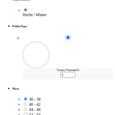
Herfst / Winter
PakketType
Vesten
Voorraad 0
Maat
36 - 38
40 - 42
44 - 46
52 - 54