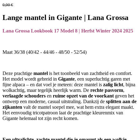
0,00
€
Lange mantel in Gigante | Lana Grossa
Lana Grossa Lookbook 17 Model 8 | Herfst Winter 2024 2025
Maat 36/38 (40/42 - 44/46 - 48/50 - 52/54)
Deze prachtige
mantel
is het toonbeeld van zachtheid en comfort.
Het model wordt gebreid in
Gigante
, een superluchtig garen met
fijne alpaca – en dat voel je meteen: deze mantel is
zalig licht
, bijna
wolkachtig, maar tegelijk heerlijk warm. De
rechte pasvorm
,
verlaagde schouders
en
ruime opzet van de voorkant
geven het
ontwerp een moderne, casual uitstraling. Dankzij de
splitten aan de
zijkanten
valt de mantel soepel mee, wat hem extra elegant maakt.
Het eenvoudig tricotpatroon laat de prachtige kleurenmix van
Gigante helemaal tot zijn recht komen.
Een ultralichte, zachte mantel die je omarmt als een wolkje –