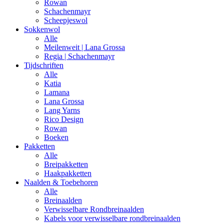
Rowan
Schachenmayr
Scheepjeswol
Sokkenwol
Alle
Meilenweit | Lana Grossa
Regia | Schachenmayr
Tijdschriften
Alle
Katia
Lamana
Lana Grossa
Lang Yarns
Rico Design
Rowan
Boeken
Pakketten
Alle
Breipakketten
Haakpakketten
Naalden & Toebehoren
Alle
Breinaalden
Verwisselbare Rondbreinaalden
Kabels voor verwisselbare rondbreinaalden