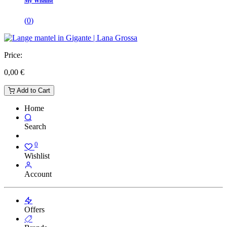
My Wishlist
(
0
)
Price:
0,00
€
Add to Cart
Home
Search
0
Wishlist
Account
Offers