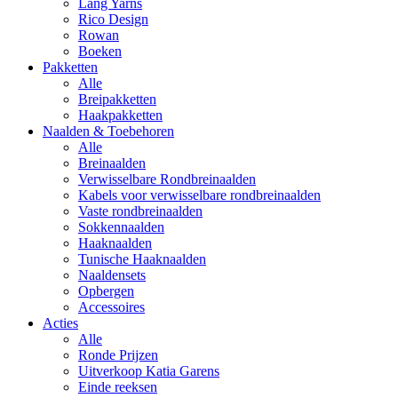
Lang Yarns
Rico Design
Rowan
Boeken
Pakketten
Alle
Breipakketten
Haakpakketten
Naalden & Toebehoren
Alle
Breinaalden
Verwisselbare Rondbreinaalden
Kabels voor verwisselbare rondbreinaalden
Vaste rondbreinaalden
Sokkennaalden
Haaknaalden
Tunische Haaknaalden
Naaldensets
Opbergen
Accessoires
Acties
Alle
Ronde Prijzen
Uitverkoop Katia Garens
Einde reeksen