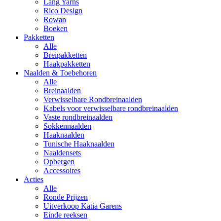
Lang Yarns
Rico Design
Rowan
Boeken
Pakketten
Alle
Breipakketten
Haakpakketten
Naalden & Toebehoren
Alle
Breinaalden
Verwisselbare Rondbreinaalden
Kabels voor verwisselbare rondbreinaalden
Vaste rondbreinaalden
Sokkennaalden
Haaknaalden
Tunische Haaknaalden
Naaldensets
Opbergen
Accessoires
Acties
Alle
Ronde Prijzen
Uitverkoop Katia Garens
Einde reeksen