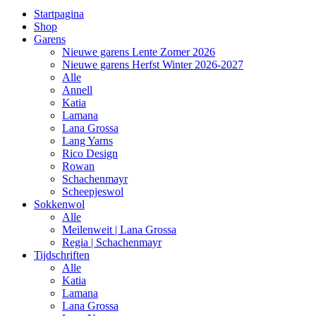
Startpagina
Shop
Garens
Nieuwe garens Lente Zomer 2026
Nieuwe garens Herfst Winter 2026-2027
Alle
Annell
Katia
Lamana
Lana Grossa
Lang Yarns
Rico Design
Rowan
Schachenmayr
Scheepjeswol
Sokkenwol
Alle
Meilenweit | Lana Grossa
Regia | Schachenmayr
Tijdschriften
Alle
Katia
Lamana
Lana Grossa