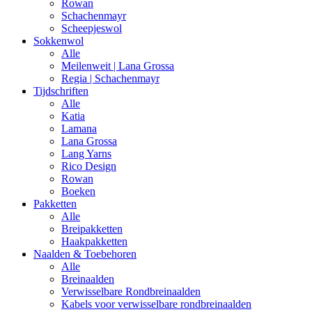
Rowan
Schachenmayr
Scheepjeswol
Sokkenwol
Alle
Meilenweit | Lana Grossa
Regia | Schachenmayr
Tijdschriften
Alle
Katia
Lamana
Lana Grossa
Lang Yarns
Rico Design
Rowan
Boeken
Pakketten
Alle
Breipakketten
Haakpakketten
Naalden & Toebehoren
Alle
Breinaalden
Verwisselbare Rondbreinaalden
Kabels voor verwisselbare rondbreinaalden