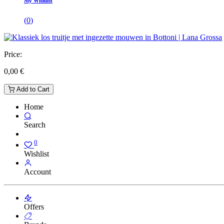
My Wishlist
(
0
)
Price:
0,00
€
Add to Cart
Home
Search
0
Wishlist
Account
Offers