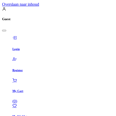
Overslaan naar inhoud
Guest
Login
Register
My Cart
(
0
)