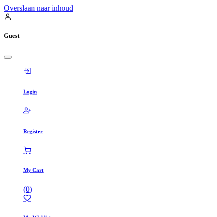
Overslaan naar inhoud
Guest
Login
Register
My Cart
(
0
)