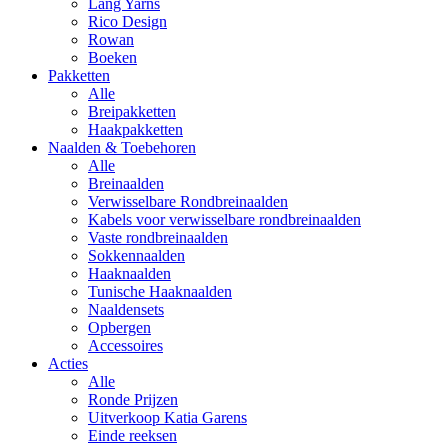
Lang Yarns
Rico Design
Rowan
Boeken
Pakketten
Alle
Breipakketten
Haakpakketten
Naalden & Toebehoren
Alle
Breinaalden
Verwisselbare Rondbreinaalden
Kabels voor verwisselbare rondbreinaalden
Vaste rondbreinaalden
Sokkennaalden
Haaknaalden
Tunische Haaknaalden
Naaldensets
Opbergen
Accessoires
Acties
Alle
Ronde Prijzen
Uitverkoop Katia Garens
Einde reeksen