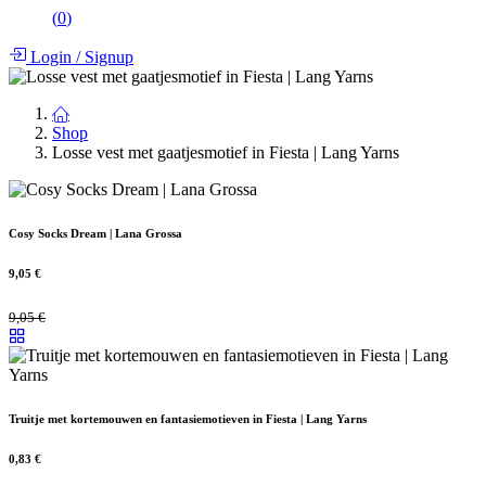
(
0
)
Login
/
Signup
Shop
Losse vest met gaatjesmotief in Fiesta | Lang Yarns
Cosy Socks Dream | Lana Grossa
9,05
€
9,05
€
Truitje met kortemouwen en fantasiemotieven in Fiesta | Lang Yarns
0,83
€