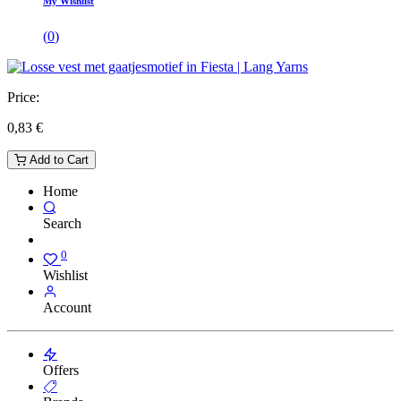
My Wishlist
(
0
)
Price:
0,83
€
Add to Cart
Home
Search
0
Wishlist
Account
Offers