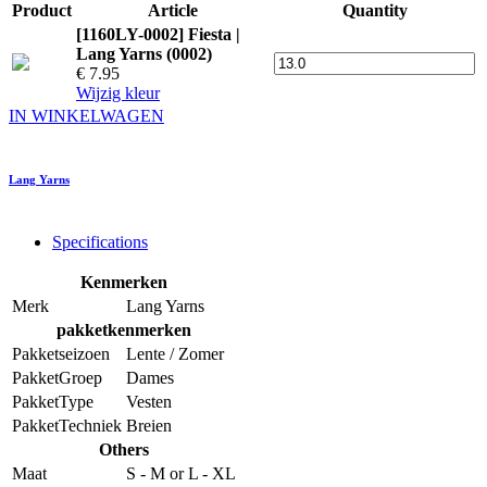
Product
Article
Quantity
[1160LY-0002] Fiesta |
Lang Yarns (0002)
€ 7.95
Wijzig kleur
IN WINKELWAGEN
Lang Yarns
Specifications
Kenmerken
Merk
Lang Yarns
pakketkenmerken
Pakketseizoen
Lente / Zomer
PakketGroep
Dames
PakketType
Vesten
PakketTechniek
Breien
Others
Maat
S - M
or
L - XL