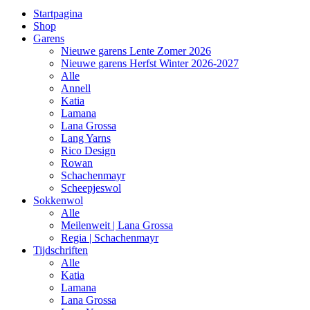
Startpagina
Shop
Garens
Nieuwe garens Lente Zomer 2026
Nieuwe garens Herfst Winter 2026-2027
Alle
Annell
Katia
Lamana
Lana Grossa
Lang Yarns
Rico Design
Rowan
Schachenmayr
Scheepjeswol
Sokkenwol
Alle
Meilenweit | Lana Grossa
Regia | Schachenmayr
Tijdschriften
Alle
Katia
Lamana
Lana Grossa