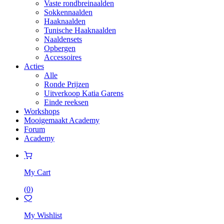
Vaste rondbreinaalden
Sokkennaalden
Haaknaalden
Tunische Haaknaalden
Naaldensets
Opbergen
Accessoires
Acties
Alle
Ronde Prijzen
Uitverkoop Katia Garens
Einde reeksen
Workshops
Mooigemaakt Academy
Forum
Academy
My Cart
(
0
)
My Wishlist