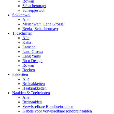
Rowan
Schachenmayr
Scheepjeswol
Sokkenwol
Alle
Meilenweit | Lana Grossa
Regia | Schachenmayr
Tijdschriften
Alle
Katia
Lamana
Lana Grossa
Lang Yarns
Rico Design
Rowan
Boeken
Pakketten
Alle
Breipakketten
Haakpakketten
Naalden & Toebehoren
Alle
Breinaalden
Verwisselbare Rondbreinaalden
Kabels voor verwisselbare rondbreinaalden